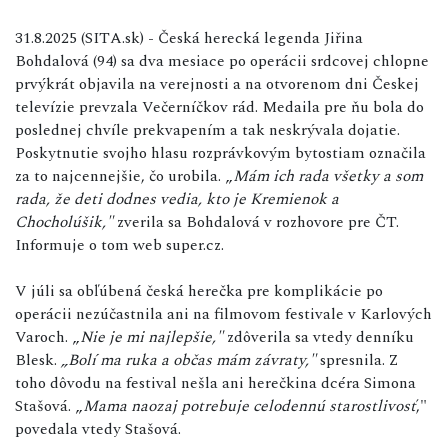
31.8.2025 (SITA.sk) - Česká herecká legenda Jiřina
Bohdalová (94) sa dva mesiace po operácii srdcovej chlopne
prvýkrát objavila na verejnosti a na otvorenom dni Českej
televízie prevzala Večerníčkov rád. Medaila pre ňu bola do
poslednej chvíle prekvapením a tak neskrývala dojatie.
Poskytnutie svojho hlasu rozprávkovým bytostiam označila
za to najcennejšie, čo urobila. „
Mám ich rada všetky a som
rada, že deti dodnes vedia, kto je Kremienok a
Chocholúšik,"
zverila sa Bohdalová v rozhovore pre ČT.
Informuje o tom web super.cz.
V júli sa obľúbená česká herečka pre komplikácie po
operácii nezúčastnila ani na filmovom festivale v Karlových
Varoch. „
Nie je mi najlepšie,"
zdôverila sa vtedy denníku
Blesk.
„Bolí ma ruka a občas mám závraty,"
spresnila. Z
toho dôvodu na festival nešla ani herečkina dcéra Simona
Stašová. „
Mama naozaj potrebuje celodennú starostlivosť
,"
povedala vtedy Stašová.