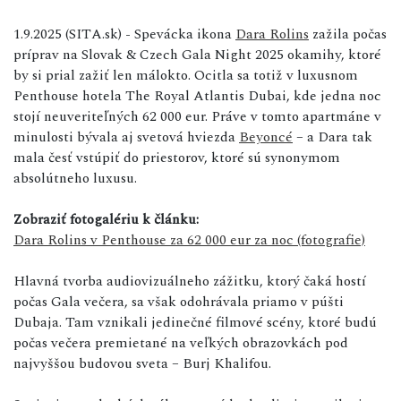
1.9.2025 (SITA.sk) - Spevácka ikona
Dara Rolins
zažila počas
príprav na Slovak & Czech Gala Night 2025 okamihy, ktoré
by si prial zažiť len málokto. Ocitla sa totiž v luxusnom
Penthouse hotela The Royal Atlantis Dubai, kde jedna noc
stojí neuveriteľných 62 000 eur. Práve v tomto apartmáne v
minulosti bývala aj svetová hviezda
Beyoncé
– a Dara tak
mala česť vstúpiť do priestorov, ktoré sú synonymom
absolútneho luxusu.
Zobraziť fotogalériu k článku:
Dara Rolins v Penthouse za 62 000 eur za noc (fotografie)
Hlavná tvorba audiovizuálneho zážitku, ktorý čaká hostí
počas Gala večera, sa však odohrávala priamo v púšti
Dubaja. Tam vznikali jedinečné filmové scény, ktoré budú
počas večera premietané na veľkých obrazovkách pod
najvyššou budovou sveta – Burj Khalifou.