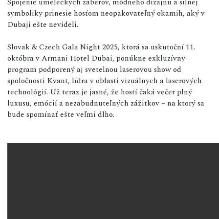
Spojenie umeleckých záberov, módneho dizajnu a silnej
symboliky prinesie hosťom neopakovateľný okamih, aký v
Dubaji ešte nevideli.
Slovak & Czech Gala Night 2025, ktorá sa uskutoční 11.
októbra v Armani Hotel Dubai,
pon
úkne exkluzívny
program podporený aj svetelnou laserovou show od
spoločnosti Kvant, lídra v oblasti vizuálnych a laserových
technológií. Už teraz je jasné, že hostí čaká večer plný
luxusu, emócií a nezabudnuteľných zážitkov – na ktorý sa
bude spomínať ešte veľmi dlho.