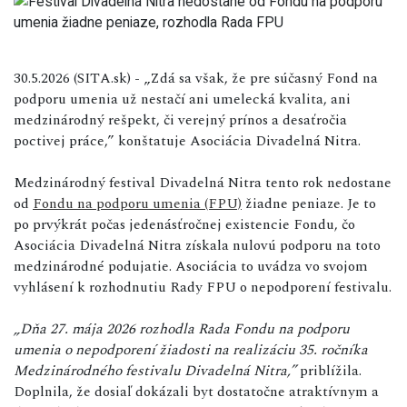
30.5.2026 (SITA.sk) - „Zdá sa však, že pre súčasný Fond na
podporu umenia už nestačí ani umelecká kvalita, ani
medzinárodný rešpekt, či verejný prínos a desaťročia
poctivej práce,” konštatuje Asociácia Divadelná Nitra.
Medzinárodný festival Divadelná Nitra tento rok nedostane
od
Fondu na podporu umenia (FPU)
žiadne peniaze. Je to
po prvýkrát počas jedenásťročnej existencie Fondu, čo
Asociácia Divadelná Nitra získala nulovú podporu na toto
medzinárodné podujatie. Asociácia to uvádza vo svojom
vyhlásení k rozhodnutiu Rady FPU o nepodporení festivalu.
„Dňa 27. mája 2026 rozhodla Rada Fondu na podporu
umenia o nepodporení žiadosti na realizáciu 35. ročníka
Medzinárodného festivalu Divadelná Nitra,”
priblížila.
Doplnila, že dosiaľ dokázali byt dostatočne atraktívnym a