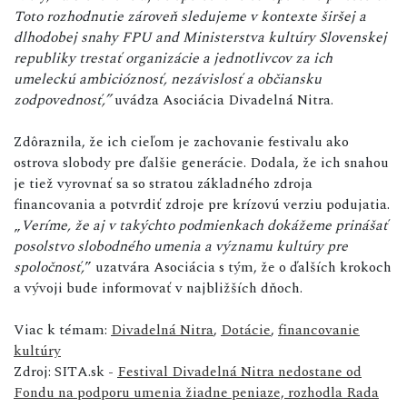
Toto rozhodnutie zároveň sledujeme v kontexte širšej a
dlhodobej snahy FPU and Ministerstva kultúry Slovenskej
republiky trestať organizácie a jednotlivcov za ich
umeleckú ambicióznosť, nezávislosť a občiansku
zodpovednosť,”
uvádza Asociácia Divadelná Nitra.
Zdôraznila, že ich cieľom je zachovanie festivalu ako
ostrova slobody pre ďalšie generácie. Dodala, že ich snahou
je tiež vyrovnať sa so stratou základného zdroja
financovania a potvrdiť zdroje pre krízovú verziu podujatia.
„
Veríme, že aj v takýchto podmienkach dokážeme prinášať
posolstvo slobodného umenia a významu kultúry pre
spoločnosť,
” uzatvára Asociácia s tým, že o ďalších krokoch
a vývoji bude informovať v najbližších dňoch.
Viac k témam:
Divadelná Nitra
,
Dotácie
,
financovanie
kultúry
Zdroj: SITA.sk -
Festival Divadelná Nitra nedostane od
Fondu na podporu umenia žiadne peniaze, rozhodla Rada