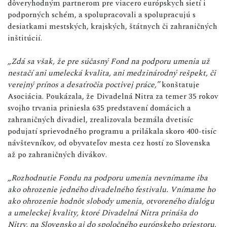
dôveryhodným partnerom pre viacero európskych sietí i
podporných schém, a spolupracovali a spolupracujú s
desiatkami mestských, krajských, štátnych či zahraničných
inštitúcií.
„Zdá sa však, že pre súčasný Fond na podporu umenia už
nestačí ani umelecká kvalita, ani medzinárodný rešpekt, či
verejný prínos a desaťročia poctivej práce,”
konštatuje
Asociácia. Poukázala, že Divadelná Nitra za temer 35 rokov
svojho trvania priniesla 635 predstavení domácich a
zahraničných divadiel, zrealizovala bezmála dvetisíc
podujatí sprievodného programu a prilákala skoro 400-tisíc
návštevníkov, od obyvateľov mesta cez hostí zo Slovenska
až po zahraničných divákov.
„Rozhodnutie Fondu na podporu umenia nevnímame iba
ako ohrozenie jedného divadelného festivalu. Vnímame ho
ako ohrozenie hodnôt slobody umenia, otvoreného dialógu
a umeleckej kvality, ktoré Divadelná Nitra prináša do
Nitry, na Slovensko aj do spoločného európskeho priestoru.