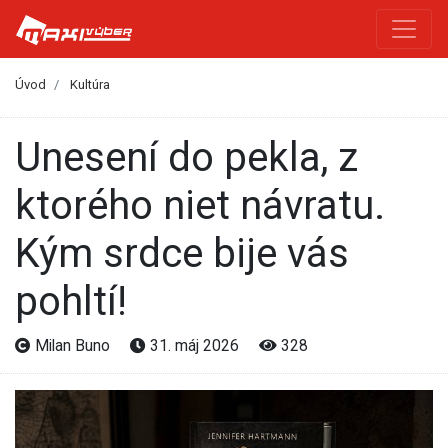
Úvod
Kultúra
Unesení do pekla, z
ktorého niet návratu.
Kým srdce bije vás
pohltí!
Milan Buno
31. máj 2026
328