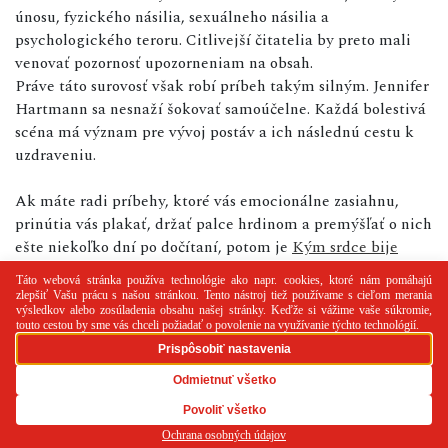
únosu, fyzického násilia, sexuálneho násilia a
psychologického teroru. Citlivejší čitatelia by preto mali
venovať pozornosť upozorneniam na obsah.
Práve táto surovosť však robí príbeh takým silným. Jennifer
Hartmann sa nesnaží šokovať samoúčelne. Každá bolestivá
scéna má význam pre vývoj postáv a ich následnú cestu k
uzdraveniu.
Ak máte radi príbehy, ktoré vás emocionálne zasiahnu,
prinútia vás plakať, držať palce hrdinom a premýšľať o nich
ešte niekoľko dní po dočítaní, potom je
Kým srdce bije
výbornou voľbou.
PR článok
Reklama
Spolupráca
Kontakt
Zásady
používania cookies
RSS