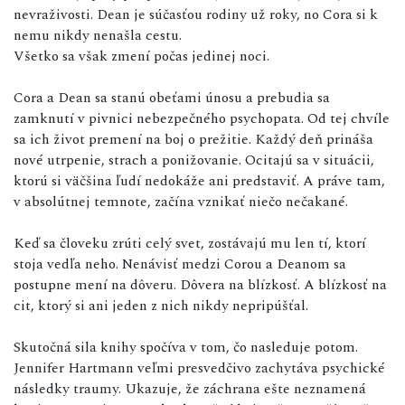
nevraživosti. Dean je súčasťou rodiny už roky, no Cora si k
nemu nikdy nenašla cestu.
Všetko sa však zmení počas jedinej noci.
Cora a Dean sa stanú obeťami únosu a prebudia sa
zamknutí v pivnici nebezpečného psychopata. Od tej chvíle
sa ich život premení na boj o prežitie. Každý deň prináša
nové utrpenie, strach a ponižovanie. Ocitajú sa v situácii,
ktorú si väčšina ľudí nedokáže ani predstaviť. A práve tam,
v absolútnej temnote, začína vznikať niečo nečakané.
Keď sa človeku zrúti celý svet, zostávajú mu len tí, ktorí
stoja vedľa neho. Nenávisť medzi Corou a Deanom sa
postupne mení na dôveru. Dôvera na blízkosť. A blízkosť na
cit, ktorý si ani jeden z nich nikdy nepripúšťal.
Skutočná sila knihy spočíva v tom, čo nasleduje potom.
Jennifer Hartmann veľmi presvedčivo zachytáva psychické
následky traumy. Ukazuje, že záchrana ešte neznamená