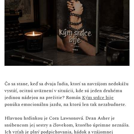
Čo sa stane, keď sa dvaja ľudia, ktorí sa navzájom nedokážu
vystáť, ocitnú uväznení v situácii, kde sú jeden druhému
jedinou nádejou na prežitie? Román
Kým srdce bije
ponúka emocionálnu jazdu, na ktorú len tak nezabudnete.
Hlavnou hrdinkou je Cora Lawsonová. Dean Asher je
snúbencom jej sestry a človekom, ktorého úprimne neznáša.
Ich vzťah je plný podpichovania, hádok a vzájomnej