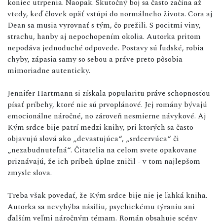
koniec utrpenia. Naopak. Skutočný boj sa často začína až
vtedy, keď človek opäť vstúpi do normálneho života. Cora aj
Dean sa musia vyrovnať s tým, čo prežili. S pocitmi viny,
strachu, hanby aj nepochopením okolia. Autorka pritom
nepodáva jednoduché odpovede. Postavy sú ľudské, robia
chyby, zápasia samy so sebou a práve preto pôsobia
mimoriadne autenticky.
Jennifer Hartmann si získala popularitu práve schopnosťou
písať príbehy, ktoré nie sú prvoplánové. Jej romány bývajú
emocionálne náročné, no zároveň nesmierne návykové. Aj
Kým srdce bije patrí medzi knihy, pri ktorých sa často
objavujú slová ako „devastujúca“, „srdcervúca“ či
„nezabudnuteľná“. Čitatelia na celom svete opakovane
priznávajú, že ich príbeh úplne zničil - v tom najlepšom
zmysle slova.
Treba však povedať, že Kým srdce bije nie je ľahká kniha.
Autorka sa nevyhýba násiliu, psychickému týraniu ani
ďalším veľmi náročným témam. Román obsahuje scény