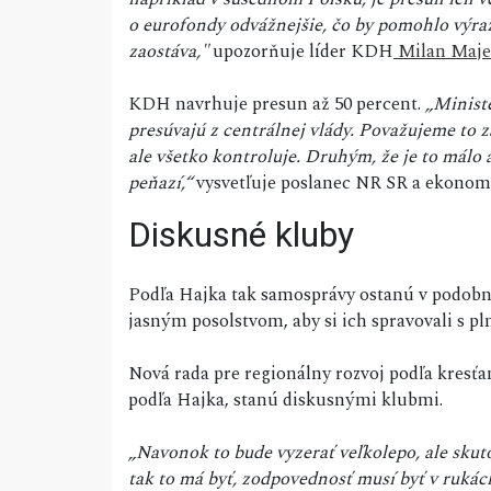
o eurofondy odvážnejšie, čo by pomohlo výraz
zaostáva,"
upozorňuje líder KDH
Milan Maje
KDH navrhuje presun až 50 percent.
„Ministe
presúvajú z centrálnej vlády. Považujeme to z
ale všetko kontroluje. Druhým, že je to málo 
peňazí,“
vysvetľuje poslanec NR SR a ekono
Diskusné kluby
Podľa Hajka tak samosprávy ostanú v podobne
jasným posolstvom, aby si ich spravovali s p
Nová rada pre regionálny rozvoj podľa kresťa
podľa Hajka, stanú diskusnými klubmi.
„Navonok to bude vyzerať veľkolepo, ale skuto
tak to má byť, zodpovednosť musí byť v rukách