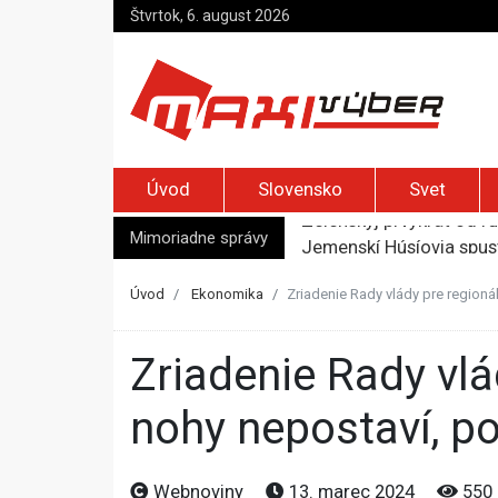
Štvrtok, 6. august 2026
Úvod
Slovensko
Svet
Mimoriadne správy
Jemenskí Húsíovia spust
Top foto dňa (6. august
Irán pohrozil susedom, ž
Úvod
Ekonomika
Zriadenie Rady vlády pre regioná
Moskva bráni bývalú šéf
Zelenskyj prvýkrát od r
Zriadenie Rady vlády pre regionálny rozvoj samosprávy na
nohy nepostaví, po
Webnoviny
13. marec 2024
550