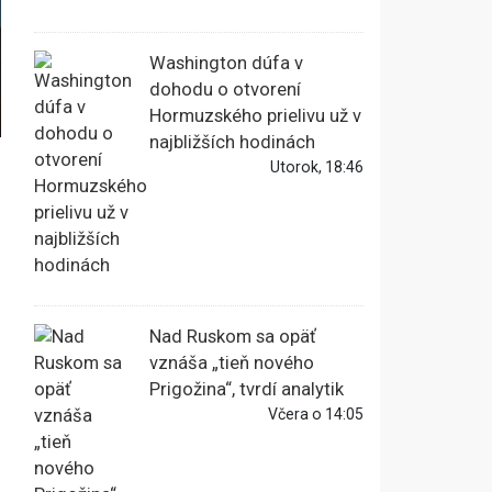
Washington dúfa v
dohodu o otvorení
Hormuzského prielivu už v
najbližších hodinách
Utorok, 18:46
Nad Ruskom sa opäť
vznáša „tieň nového
Prigožina“, tvrdí analytik
Včera o 14:05