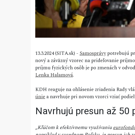
13.3.2024 (SITA.sk) -
Samosprávy
potrebujú pr
nový a záväzný vzorec na prideľovanie príjmo
príjmu fyzických osôb je po zmenách v odv
Lenka Halamová
.
KDH reaguje na ohlásenie zriadenia Rady vlád
únie
a navrhuje pri novom vzorci vziať podie
Navrhujú presun až 50 
„Kľúčom k efektívnemu využívaniu
eurofond
napríklad v susednom Poľsku, je presun ich ve