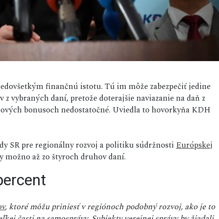
edovšetkým finančnú istotu. Tú im môže zabezpečiť jedine
v z vybraných daní, pretože doterajšie naviazanie na daň z
odových bonusoch nedostatočné. Uviedla to hovorkyňa KDH
y SR pre regionálny rozvoj a politiku súdržnosti
Európskej
ly možno až zo štyroch druhov daní.
percent
ov
, ktoré môžu priniesť v regiónoch podobný rozvoj, ako je to
ľkej časti na samosprávy. Subjekty verejnej správy by žiadali