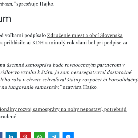
rávam,”
spresňuje Hajko.
dum
d voľbami podpísalo
Združenie miest a obcí Slovenska
 prihlásilo aj KDH a minulý rok vlani bol pri podpise za
stna územná samospráva bude rovnocenným partnerom v
álov vo vzťahu k štátu. Ja som nezaregistroval dostatočné
ého roka v chvate schvaľoval štátny rozpočet či konsolidačný
yv na fungovanie samospráv,"
uzatvára Hajko.
gionálny rozvoj samosprávy na nohy nepostaví, potrebujú
radené.