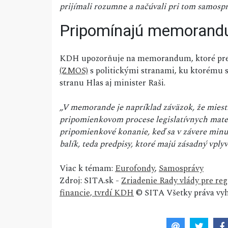
prijímali rozumne a načúvali pri tom samosp
Pripomínajú memoran
KDH upozorňuje na memorandum, ktoré pre
(ZMOS)
s politickými stranami, ku ktorému sa
stranu Hlas aj minister Raši.
„V memorande je napríklad záväzok, že mie
pripomienkovom procese legislatívnych materi
pripomienkové konanie, keď sa v závere minul
balík, teda predpisy, ktoré majú zásadný vpl
Viac k témam:
Eurofondy
,
Samosprávy
Zdroj: SITA.sk -
Zriadenie Rady vlády pre re
financie, tvrdí KDH
© SITA Všetky práva vyh