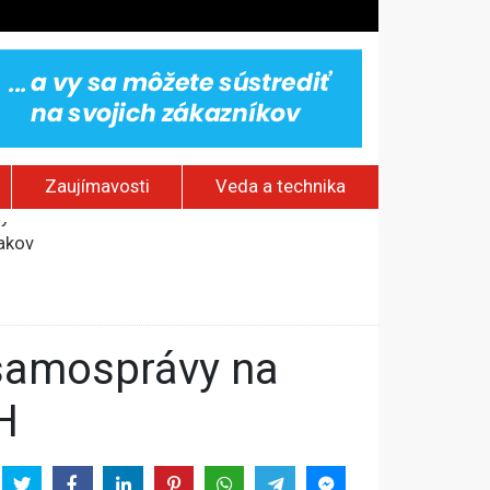
Zaujímavosti
Veda a technika
jakov
 pamätník a záchrana psov z lesných požiarov
dovaním“
vy
H