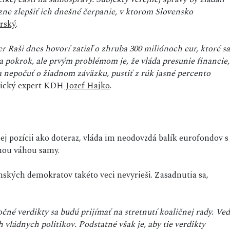
ne zlepšiť ich dnešné čerpanie, v ktorom Slovensko
rský
.
r Raši dnes hovorí zatiaľ o zhruba 300 miliónoch eur, ktoré sa
a pokrok, ale prvým problémom je, že vláda presunie financie,
a nepočuť o žiadnom záväzku, pustiť z rúk jasné percento
mický expert KDH
Jozef Hajko
.
j pozícii ako doteraz, vláda im neodovzdá balík eurofondov s
lnou váhou samy.
nských demokratov takéto veci nevyrieši. Zasadnutia sa,
čné verdikty sa budú prijímať na stretnutí koaličnej rady. Veď
 vládnych politikov. Podstatné však je, aby tie verdikty