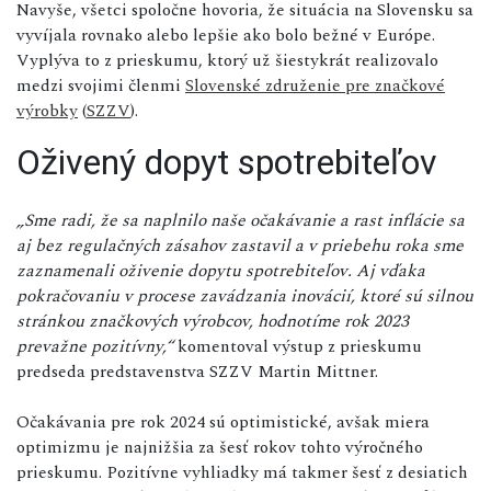
Navyše, všetci spoločne hovoria, že situácia na Slovensku sa
vyvíjala rovnako alebo lepšie ako bolo bežné v Európe.
Vyplýva to z prieskumu, ktorý už šiestykrát realizovalo
medzi svojimi členmi
Slovenské združenie pre značkové
výrobky
(
SZZV
).
Oživený dopyt spotrebiteľov
„Sme radi, že sa naplnilo naše očakávanie a rast inflácie sa
aj bez regulačných zásahov zastavil a v priebehu roka sme
zaznamenali oživenie dopytu spotrebiteľov. Aj vďaka
pokračovaniu v procese zavádzania inovácií, ktoré sú silnou
stránkou značkových výrobcov, hodnotíme rok 2023
prevažne pozitívny,“
komentoval výstup z prieskumu
predseda predstavenstva SZZV Martin Mittner.
Očakávania pre rok 2024 sú optimistické, avšak miera
optimizmu je najnižšia za šesť rokov tohto výročného
prieskumu. Pozitívne vyhliadky má takmer šesť z desiatich