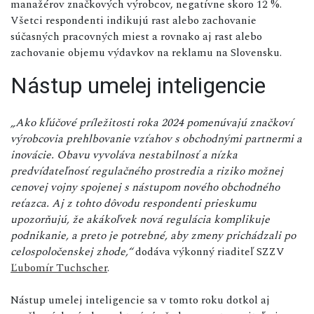
manažérov značkových výrobcov, negatívne skoro 12 %.
Všetci respondenti indikujú rast alebo zachovanie
súčasných pracovných miest a rovnako aj rast alebo
zachovanie objemu výdavkov na reklamu na Slovensku.
Nástup umelej inteligencie
„Ako kľúčové príležitosti roka 2024 pomenúvajú značkoví
výrobcovia prehlbovanie vzťahov s obchodnými partnermi a
inovácie. Obavu vyvoláva nestabilnosť a nízka
predvídateľnosť regulačného prostredia a riziko možnej
cenovej vojny spojenej s nástupom nového obchodného
reťazca. Aj z tohto dôvodu respondenti prieskumu
upozorňujú, že akákoľvek nová regulácia komplikuje
podnikanie, a preto je potrebné, aby zmeny prichádzali po
celospoločenskej zhode,“
dodáva výkonný riaditeľ SZZV
Ľubomír Tuchscher
.
Nástup umelej inteligencie sa v tomto roku dotkol aj