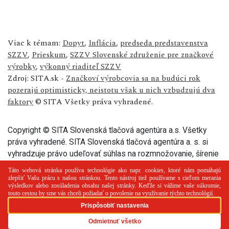
Viac k témam:
Dopyt
,
Inflácia
,
predseda predstavenstva
SZZV
,
Prieskum
,
SZZV Slovenské združenie pre značkové
výrobky
,
výkonný riaditeľ SZZV
Zdroj: SITA.sk -
Značkoví výrobcovia sa na budúci rok
pozerajú optimisticky, neistotu však u nich vzbudzujú dva
faktory
© SITA Všetky práva vyhradené.
Copyright © SITA Slovenská tlačová agentúra a.s. Všetky
práva vyhradené. SITA Slovenská tlačová agentúra a. s. si
vyhradzuje právo udeľovať súhlas na rozmnožovanie, šírenie
a na verejný prenos tohto článku a jeho častí.