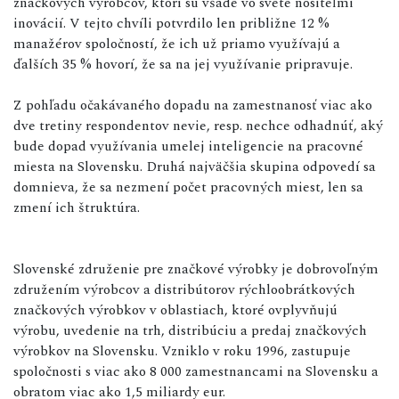
značkových výrobcov, ktorí sú všade vo svete nositeľmi
inovácií. V tejto chvíli potvrdilo len približne 12 %
manažérov spoločností, že ich už priamo využívajú a
ďalších 35 % hovorí, že sa na jej využívanie pripravuje.
Z pohľadu očakávaného dopadu na zamestnanosť viac ako
dve tretiny respondentov nevie, resp. nechce odhadnúť, aký
bude dopad využívania umelej inteligencie na pracovné
miesta na Slovensku. Druhá najväčšia skupina odpovedí sa
domnieva, že sa nezmení počet pracovných miest, len sa
zmení ich štruktúra.
Slovenské združenie pre značkové výrobky je dobrovoľným
združením výrobcov a distribútorov rýchloobrátkových
značkových výrobkov v oblastiach, ktoré ovplyvňujú
výrobu, uvedenie na trh, distribúciu a predaj značkových
výrobkov na Slovensku. Vzniklo v roku 1996, zastupuje
spoločnosti s viac ako 8 000 zamestnancami na Slovensku a
obratom viac ako 1,5 miliardy eur.