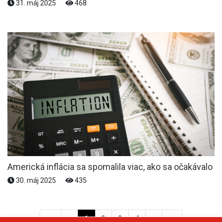
31. máj 2025
468
Americká inflácia sa spomalila viac, ako sa očakávalo
30. máj 2025
435
<<
<
1
2
3
4
>
>>