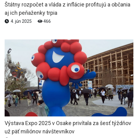
Štátny rozpočet a vláda z inflácie profitujú a občania
aj ich peňaženky trpia
4. jún 2025
466
Výstava Expo 2025 v Osake privítala za šesť týždňov
už päť miliónov návštevníkov