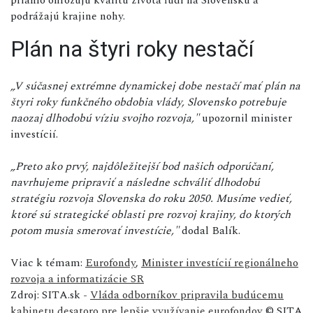
priamo ohrozujú kvalitu života ľudí na Slovensku a
podrážajú krajine nohy.
Plán na štyri roky nestačí
„V súčasnej extrémne dynamickej dobe nestačí mať plán na
štyri roky funkčného obdobia vlády, Slovensko potrebuje
naozaj dlhodobú víziu svojho rozvoja,"
upozornil minister
investícií.
„Preto ako prvý, najdôležitejší bod našich odporúčaní,
navrhujeme pripraviť a následne schváliť dlhodobú
stratégiu rozvoja Slovenska do roku 2050. Musíme vedieť,
ktoré sú strategické oblasti pre rozvoj krajiny, do ktorých
potom musia smerovať investície,"
dodal Balík.
Viac k témam:
Eurofondy
,
Minister investícií regionálneho
rozvoja a informatizácie SR
Zdroj: SITA.sk -
Vláda odborníkov pripravila budúcemu
kabinetu desatoro pre lepšie využívanie eurofondov
© SITA