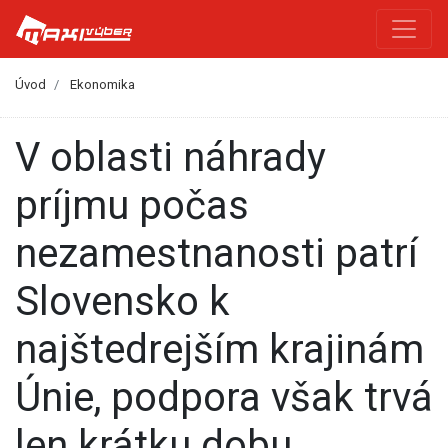
Úvod
Ekonomika
V oblasti náhrady
príjmu počas
nezamestnanosti patrí
Slovensko k
najštedrejším krajinám
Únie, podpora však trvá
len krátku dobu