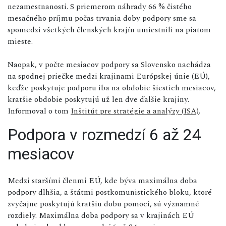
nezamestnanosti. S priemerom náhrady 66 % čistého
mesačného príjmu počas trvania doby podpory sme sa
spomedzi všetkých členských krajín umiestnili na piatom
mieste.
Naopak, v počte mesiacov podpory sa Slovensko nachádza
na spodnej priečke medzi krajinami Európskej únie (EÚ),
keďže poskytuje podporu iba na obdobie šiestich mesiacov,
kratšie obdobie poskytujú už len dve ďalšie krajiny.
Informoval o tom
Inštitút pre stratégie a analýzy (ISA)
.
Podpora v rozmedzí 6 až 24
mesiacov
Medzi staršími členmi EÚ, kde býva maximálna doba
podpory dlhšia, a štátmi postkomunistického bloku, ktoré
zvyčajne poskytujú kratšiu dobu pomoci, sú významné
rozdiely. Maximálna doba podpory sa v krajinách EÚ