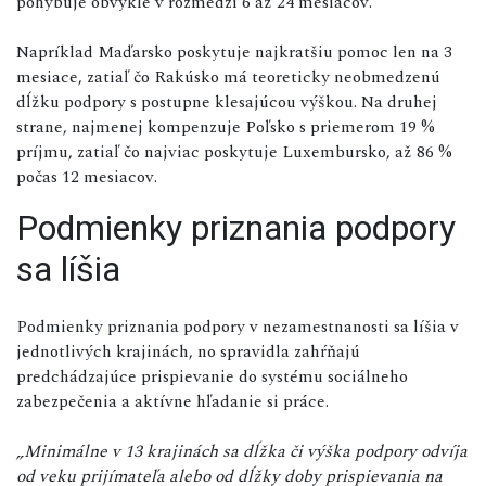
pohybuje obvykle v rozmedzí 6 až 24 mesiacov.
Napríklad Maďarsko poskytuje najkratšiu pomoc len na 3
mesiace, zatiaľ čo Rakúsko má teoreticky neobmedzenú
dĺžku podpory s postupne klesajúcou výškou. Na druhej
strane, najmenej kompenzuje Poľsko s priemerom 19 %
príjmu, zatiaľ čo najviac poskytuje Luxembursko, až 86 %
počas 12 mesiacov.
Podmienky priznania podpory
sa líšia
Podmienky priznania podpory v nezamestnanosti sa líšia v
jednotlivých krajinách, no spravidla zahŕňajú
predchádzajúce prispievanie do systému sociálneho
zabezpečenia a aktívne hľadanie si práce.
„Minimálne v 13 krajinách sa dĺžka či výška podpory odvíja
od veku prijímateľa alebo od dĺžky doby prispievania na