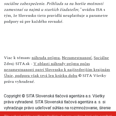
sociálne zabezpečenie. Prihliada sa na horšie možnosti
zamestnať sa najmä u starších žiadateľov,"
uvádza ISA s
tým, že Slovensko tieto pravidlá neuplatňuje a parametre
podpory sú pre každého rovnaké.
Viac k témam:
náhrada príjmu
,
Nezamestnanosť
,
Sociálne
Zdroj: SITA.sk -
V oblasti náhrady príjmu počas
nezamestnanosti patrí Slovensko k najštedrejším krajinám
Únie, podpora však trvá len krátku dobu
© SITA Všetky
práva vyhradené.
Copyright © SITA Slovenská tlačová agentúra a.s. Všetky
práva vyhradené. SITA Slovenská tlačová agentúra a. s. si
vyhradzuje právo udeľovať súhlas na rozmnožovanie, šírenie
a na verejný prenos tohto článku a jeho častí.