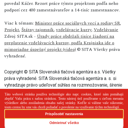
povedal Káčer. Rezort práce týmto projektom podľa neho
podporí cez 400 zamestnávateľov a 14-tisíc zamestnancov.
Viac k témam:
Minister práce sociálnych vecí a rodiny SR
,
Projekt
,
Štátny tajomník
,
vzdelávacie kurzy
,
Vzdelávanie
Zdroj: SITA.sk -
Úrady práce obdržali tisíce žiadostí na
preplatenie vzdelávacích kurzov, podľa Krajniaka ide o
mimoriadne úspešný projekt (video)
© SITA Všetky práva
vyhradené.
Copyright © SITA Slovenská tlačová agentúra a.s. Všetky
práva vyhradené. SITA Slovenská tlačová agentúra a. s. si
vyhradzuje právo udeľovať súhlas na rozmnožovanie, šírenie
a na verejný prenos tohto článku a jeho častí.
PR článok
Reklama
Spolupráca
Kontakt
Zásady