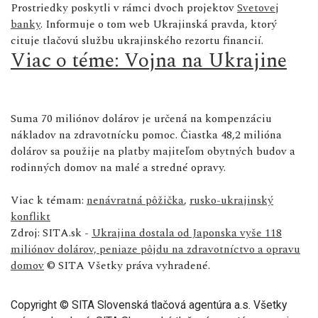
Prostriedky poskytli v rámci dvoch projektov
Svetovej
banky
. Informuje o tom web Ukrajinská pravda, ktorý
cituje tlačovú službu ukrajinského rezortu financií.
Viac o téme: Vojna na Ukrajine
Suma 70 miliónov dolárov je určená na kompenzáciu
nákladov na zdravotnícku pomoc. Čiastka 48,2 milióna
dolárov sa použije na platby majiteľom obytných budov a
rodinných domov na malé a stredné opravy.
Viac k témam:
nenávratná pôžička
,
rusko-ukrajinský
konflikt
Zdroj: SITA.sk -
Ukrajina dostala od Japonska vyše 118
miliónov dolárov, peniaze pôjdu na zdravotníctvo a opravu
domov
© SITA Všetky práva vyhradené.
Copyright © SITA Slovenská tlačová agentúra a.s. Všetky