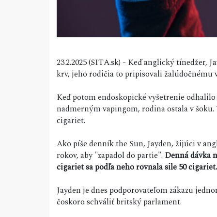
23.2.2025 (SITA.sk) - Keď anglický tínedžer, 
krv, jeho rodičia to pripisovali žalúdočném
Keď potom endoskopické vyšetrenie odhalilo 
nadmerným vapingom, rodina ostala v šoku. 
cigariet.
Ako píše denník the Sun, Jayden, žijúci v angl
rokov, aby "zapadol do partie".
Denná dávka ni
cigariet sa podľa neho rovnala sile 50 cigariet.
Jayden je dnes podporovateľom zákazu jednor
čoskoro schváliť britský parlament.