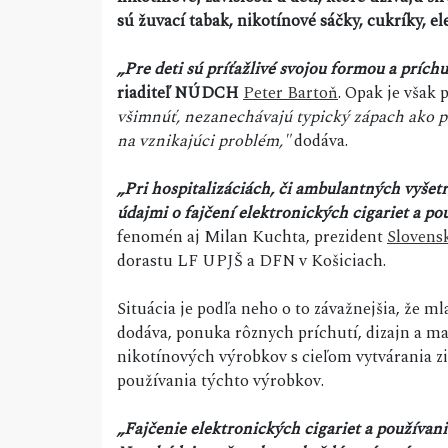
sú žuvací tabak, nikotínové sáčky, cukríky, el
„Pre deti sú príťažlivé svojou formou a príc
riaditeľ NÚDCH
Peter Bartoň
. Opak je však
všimnúť, nezanechávajú typický zápach ako pr
na vznikajúci problém,"
dodáva.
„Pri hospitalizáciách, či ambulantných vyšetr
údajmi o fajčení elektronických cigariet a p
fenomén aj Milan Kuchta, prezident
Slovensk
dorastu LF UPJŠ a DFN v Košiciach.
Situácia je podľa neho o to závažnejšia, že ml
dodáva, ponuka rôznych príchutí, dizajn a ma
nikotínových výrobkov s cieľom vytvárania zi
používania týchto výrobkov.
„Fajčenie elektronických cigariet a používan