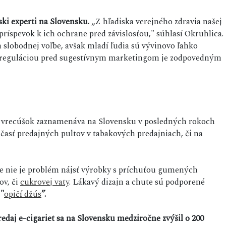
ski experti na Slovensku.
„Z hľadiska verejného zdravia našej
príspevok k ich ochrane pred závislosťou," súhlasí Okruhlica.
 slobodnej voľbe, avšak mladí ľudia sú vývinovo ľahko
u reguláciou pred sugestívnym marketingom je zodpovedným
h vrecúšok zaznamenáva na Slovensku v posledných rokoch
časť predajných pultov v tabakových predajniach, či na
de nie je problém nájsť výrobky s príchuťou gumených
ov, či
cukrovej vaty
. Lákavý dizajn a chute sú podporené
 "
opičí džús
”.
redaj e-cigariet sa na Slovensku medziročne zvýšil o 200