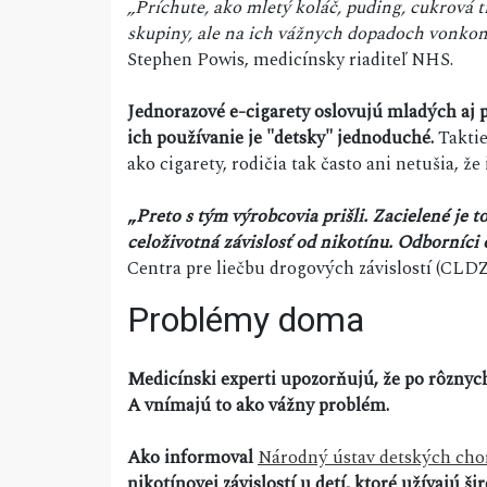
„Príchute, ako mletý koláč, puding, cukrová t
skupiny, ale na ich vážnych dopadoch vonkon
Stephen Powis, medicínsky riaditeľ NHS.
Jednorazové e-cigarety oslovujú mladých aj p
ich používanie je "detsky" jednoduché.
Taktie
ako cigarety, rodičia tak často ani netušia, že 
„
Preto s tým výrobcovia prišli. Zacielené je 
celoživotná závislosť od nikotínu. Odborníci
Centra pre liečbu drogových závislostí (CLD
Problémy doma
Medicínski experti upozorňujú, že po rôznych
A vnímajú to ako vážny problém.
Ako informoval
Národný ústav detských ch
nikotínovej závislostí u detí, ktoré užívajú