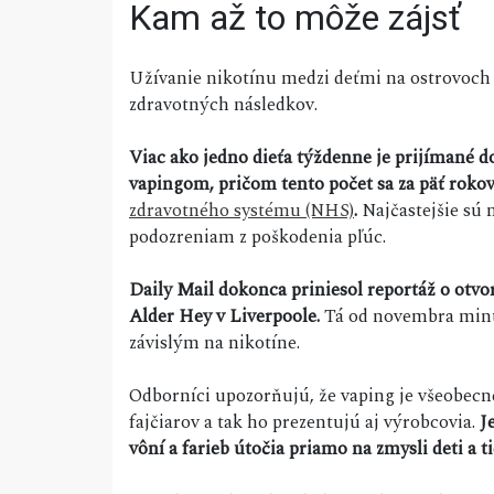
Kam až to môže zájsť
Užívanie nikotínu medzi deťmi na ostrovoch v
zdravotných následkov.
Viac ako jedno dieťa týždenne je prijímané 
vapingom, pričom tento počet sa za päť rokov
zdravotného systému (NHS)
.
Najčastejšie sú n
podozreniam z poškodenia pľúc.
Daily Mail dokonca priniesol reportáž o otvo
Alder Hey v Liverpoole.
Tá od novembra minu
závislým na nikotíne.
Odborníci upozorňujú, že vaping je všeobecn
fajčiarov a tak ho prezentujú aj výrobcovia.
J
vôní a farieb útočia priamo na zmysli deti a ti