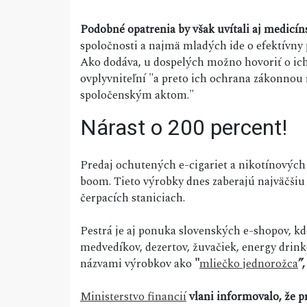
Podobné opatrenia by však uvítali aj medicín
spoločnosti a najmä mladých ide o efektívny 
Ako dodáva, u dospelých možno hovoriť o ich
ovplyvniteľní "a preto ich ochrana zákonno
spoločenským aktom."
Nárast o 200 percent!
Predaj ochutených e-cigariet a nikotínovýc
boom. Tieto výrobky dnes zaberajú najväčšiu 
čerpacích staniciach.
Pestrá je aj ponuka slovenských e-shopov, k
medvedíkov, dezertov, žuvačiek, energy drink
názvami výrobkov ako
"
mliečko jednorožca
”,
Ministerstvo financií
vlani informovalo, že p