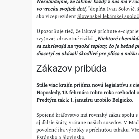
Nezabúdajme, že takmer každý z nás má v rodi
vo vrecku svojich detí,"
dopĺňa
Ivan Solovič
, 
ako viceprezident
Slovenskej lekárskej spolo
Upozorňuje tiež, že lákavé príchute e-cigar
zvyšovať zdravotné riziká.
„
Niektoré chemikál
sa zahrievajú na vysoké teploty, čo je bežné p
diacetyl sa ukázali škodlivé pre pľúca a môž
Zákazov pribúda
Stále viac krajín prijíma novú legislatívu s c
Naposledy, 13. februára tohto roka rozhodol 
Predtým tak k 1. januáru urobilo Belgicko.
Spojené kráľovstvo má rovnaký zákaz spolu s
aj ďalšie štáty, vrátane našich susedov. V M
povolené iba výrobky s príchuťou tabaku. Vš
Estónsko a Slovinsko.