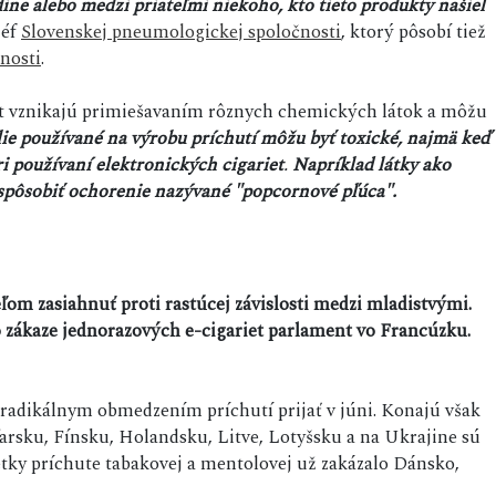
ne alebo medzi priateľmi niekoho, kto tieto produkty našiel
šéf
Slovenskej pneumologickej spoločnosti
, ktorý pôsobí tiež
čnosti
.
iet vznikajú primiešavaním rôznych chemických látok a môžu
ie používané na výrobu príchutí môžu byť toxické, najmä keď
ri používaní elektronických cigariet
.
Napríklad látky ako
u spôsobiť ochorenie nazývané "popcornové pľúca".
ieľom zasiahnuť proti rastúcej závislosti medzi mladistvými.
o zákaze jednorazových e-cigariet parlament vo Francúzku.
 radikálnym obmedzením príchutí prijať v júni. Konajú však
aďarsku, Fínsku, Holandsku, Litve, Lotyšsku a na Ukrajine sú
etky príchute tabakovej a mentolovej už zakázalo Dánsko,