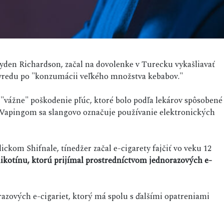
Jayden Richardson, začal na dovolenke v Turecku vykašliavať
u vredu po "konzumácii veľkého množstva kebabov."
"vážne" poškodenie pľúc, ktoré bolo podľa lekárov spôsobené
Vapingom sa slangovo označuje používanie elektronických
ickom Shifnale, tínedžer začal e-cigarety fajčiť vo veku 12
kotínu, ktorú prijímal prostredníctvom jednorazových e-
azových e-cigariet, ktorý má spolu s ďalšími opatreniami