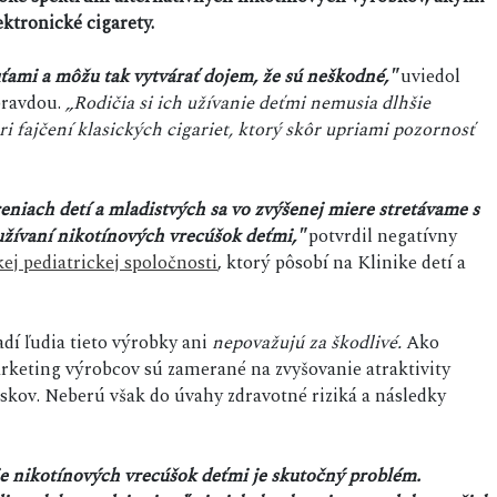
ektronické cigarety.
huťami a môžu tak vytvárať dojem, že sú neškodné,"
uviedol
 pravdou.
„Rodičia si ich užívanie deťmi nemusia dlhšie
i fajčení klasických cigariet, ktorý skôr upriami pozornosť
eniach detí a mladistvých sa vo zvýšenej miere stretávame s
oužívaní nikotínových vrecúšok deťmi,"
potvrdil negatívny
ej pediatrickej spoločnosti
, ktorý pôsobí na Klinike detí a
adí ľudia tieto výrobky ani
nepovažujú za škodlivé.
Ako
rketing výrobcov sú zamerané na zvyšovanie atraktivity
skov. Neberú však do úvahy zdravotné riziká a následky
ie nikotínových vrecúšok deťmi je skutočný problém.