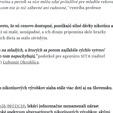
rstina a perník sa síce môžu zdať príťažlivé pre mladšie vekov
com nie je nič zábavné ani radostné,"
vystríha profesor
reto, že sú cenovo dostupné, ponúkajú silné dávky nikotínu a
ž sú malé, nenápadné, a ich dizajn pripomína skôr hračky
ich dieťa sa stalo závislým.
to na mladých, u ktorých sa potom najľahšie rýchlo vytvorí
 o tom nepochybujú,"
podotkol pre agentúru SITA riaditeľ
Z)
Ľubomír Okruhlica
.
 nikotínových výrobkov siaha stále viac detí aj na Slovensku.
orôb (NÚDCH)
, lekári jednoznačne zaznamenali nárast
 široké spektrum alternatívnych nikotínových výrobkov, akými