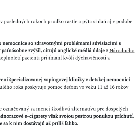
 posledných rokoch prudko rastie a pýta si daň aj v podobe
do nemocnice so zdravotnými problémami súvisiacimi s
 päťnásobne zvýšil, citujú anglické médiá údaje z
Národného
eplnoletí pacienti prijímaní kvôli dýchavičnosti a
rení špecializovanej vapingovej kliniky v detskej nemocnici
lého roka poskytuje pomoc deťom vo veku 11 až 16 rokov
e označovaný za menej škodlivú alternatívu pre dospelých
ednorazové e-cigarety však svojou pestrou ponukou príchutí,
e sa k nim dostávajú až príliš ľahko.