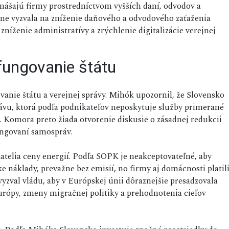
nášajú firmy prostredníctvom vyšších daní, odvodov a
ne vyzvala na zníženie daňového a odvodového zaťaženia
zníženie administratívy a zrýchlenie digitalizácie verejnej
 fungovanie štátu
anie štátu a verejnej správy. Mihók upozornil, že Slovensko
rávu, ktorá podľa podnikateľov neposkytuje služby primerané
 Komora preto žiada otvorenie diskusie o zásadnej redukcii
ungovaní samospráv.
atelia ceny energií. Podľa SOPK je neakceptovateľné, aby
ke náklady, prevažne bez emisií, no firmy aj domácnosti platil
yzval vládu, aby v Európskej únii dôraznejšie presadzovala
rópy, zmeny migračnej politiky a prehodnotenia cieľov