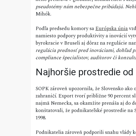
pseudotémy nám nebezpečne pribúdajú. Nehľadá
Mihók.
Podľa predsedu komory sa
Európska únia
vzd
namiesto podpory produktivity a inovácií vyt
byrokracie v Bruseli aj dôraz na regulácie 
regulácia prednosť pred inováciami, dohľad p
compliance špecialistov, audítorov či konzult
Najhoršie prostredie od
SOPK zároveň upozornila, že Slovensko ako 
zahraničí. Export tvorí približne 90 percen
najmä Nemecka, sa okamžite prenáša aj do 
konštatovali, že podnikateľské prostredie na
1998.
Podnikatelia zároveň podporili snahu vlády k