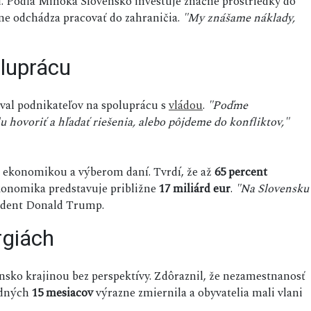
u. Podľa Mihóka Slovensko investuje značné prostriedky do
dne odchádza pracovať do zahraničia.
"My znášame náklady,
oluprácu
val podnikateľov na spoluprácu s
vládou
.
"Poďme
 hovoriť a hľadať riešenia, alebo pôjdeme do konfliktov,"
u ekonomikou a výberom daní. Tvrdí, že až
65 percent
konomika predstavuje približne
17 miliárd eur
.
"Na Slovensku
zident Donald Trump.
rgiách
nsko krajinou bez perspektívy. Zdôraznil, že nezamestnanosť
ledných
15 mesiacov
výrazne zmiernila a obyvatelia mali vlani
.