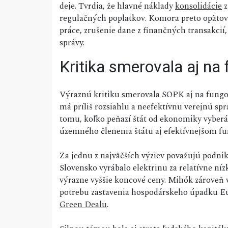
deje. Tvrdia, že hlavné náklady
konsolidácie
z
regulačných poplatkov. Komora preto opätov
práce, zrušenie dane z finančných transakcií, 
správy.
Kritika smerovala aj na
Výraznú kritiku smerovala SOPK aj na fungov
má príliš rozsiahlu a neefektívnu verejnú sp
tomu, koľko peňazí štát od ekonomiky vyberá.
územného členenia štátu aj efektívnejšom f
Za jednu z najväčších výziev považujú podnik
Slovensko vyrábalo elektrinu za relatívne níz
výrazne vyššie koncové ceny. Mihók zároveň v
potrebu zastavenia hospodárskeho úpadku Eu
Green Dealu
.