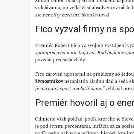
Silnou témou bola aj strata ľudského kapitál
vzdelávania, no veľká časť absolventov násle
ale benefity berú iní,"
skonštatoval.
Fico vyzval firmy na sp
Premiér Robert Fico vo svojom vystúpení vyz
spolupracovať a nie bojovať. Buď budeme spolu
povedal predseda vlády.
Fico zároveň upozornil na problémy so šedo
živnostníkov
nezaplatilo žiadnu daň a šedá e
je národný šport neplatiť dane,"
vyhlásil pre
Premiér hovoril aj o ene
Odmietol však pohľad, podľa ktorého je Slove
je pod štyrmi percentami, inflácia sa za pos
podľa neho najvyššie príjmy v histórii krajiny