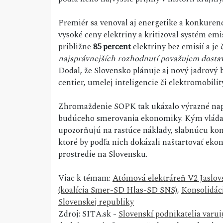
Premiér sa venoval aj energetike a konkuren
vysoké ceny elektriny a kritizoval systém e
približne
85 percent
elektriny bez emisií a je
najsprávnejších rozhodnutí považujem dostav
Dodal, že Slovensko plánuje aj nový jadrový 
centier, umelej inteligencie či elektromobilit
Zhromaždenie SOPK tak ukázalo výrazné nap
budúceho smerovania ekonomiky. Kým vláda ho
upozorňujú na rastúce náklady, slabnúcu ko
ktoré by podľa nich dokázali naštartovať eko
prostredie na Slovensku.
Viac k témam:
Atómová elektráreň V2 Jaslo
(koalícia Smer-SD Hlas-SD SNS)
,
Konsolidác
Slovenskej republiky
Zdroj: SITA.sk -
Slovenskí podnikatelia varuj