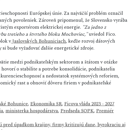
cieschopnosti Európskej únie. Za najväčší problém označil
misných povoleniek. Zároveň pripomenul, že Slovensko vyrába
 čistým exportérom elektrickej energie.
"Za jedno z
bu tretieho a štvrtého bloku Mochoviec,"
uviedol Fico.
blok v
Jaslovských Bohuniciach
, keďže rozvoj dátových
y si bude vyžadovať ďalšie energetické zdroje.
ätie medzi podnikateľským sektorom a štátom v otázke
vorí o stabilite a potrebe konsolidácie, podnikatelia
nkurencieschopnosť a nedostatok systémových reforiem,
nomický rast a obnoviť dôveru firiem v podnikateľské
vské Bohunice
,
Ekonomika SR
,
Ficova vláda 2023 - 2027
ia
,
ministerka hospodárstva
,
Predseda SOPK
,
Premiér
ú pred úpadkom krajiny, firmy kritizujú dane, byrokraciu aj