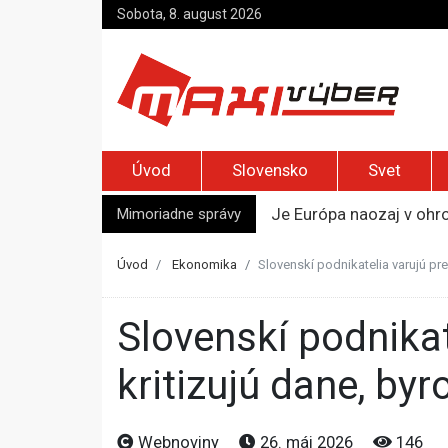
Sobota, 8. august 2026
Úvod
Slovensko
Svet
Mimoriadne správy
Je Európa naozaj v ohr
Pápež Lev XIV. sa vo Fr
Kyjev žiada EÚ o 220 mi
Úvod
Ekonomika
Slovenskí podnikatelia varujú pre
Merz zvolal bezpečnostn
Kandidatúru Slovenska 
Slovenskí podnikatelia varujú pred úpadkom krajiny, firmy
kritizujú dane, byr
Webnoviny
26. máj 2026
146