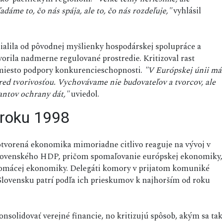
me to, čo nás spája, ale to, čo nás rozdeľuje,"
vyhlásil
ialila od pôvodnej myšlienky hospodárskej spolupráce a
vorila nadmerne regulované prostredie. Kritizoval rast
namiesto podpory konkurencieschopnosti.
"V Európskej únii má
red tvorivosťou. Vychovávame nie budovateľov a tvorcov, ale
antov ochrany dát,"
uviedol.
 roku 1998
otvorená ekonomika mimoriadne citlivo reaguje na vývoj v
t slovenského HDP, pričom spomaľovanie európskej ekonomiky
domácej ekonomiky. Delegáti komory v prijatom komuniké
 Slovensku patrí podľa ich prieskumov k najhorším od roku
onsolidovať verejné financie, no kritizujú spôsob, akým sa ta