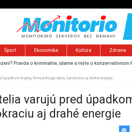
Šport
Ekonomika
Kultúra
Zdravie
ození? Pravda o kriminalite, islame a mýte o konzervatívn
ancúzsku stretne s obeťami sexuálneho zneužívania kňazmi
liónov eur na pomoc farmárom, ktorých postihla blokáda prí
d úpadkom krajiny, firmy kritizujú dane, byrokraciu aj drahé energie
ú radu štátu po incidente s dronom pri ukrajinskom lietadle
do Bezpečnostnej rady OSN podporilo 123 štátov, Blanár hovo
okraciu aj drahé energie