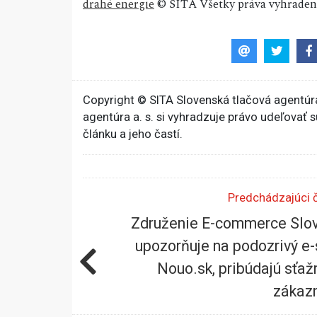
drahé energie
© SITA Všetky práva vyhraden
Copyright © SITA Slovenská tlačová agentúra
agentúra a. s. si vyhradzuje právo udeľovať 
článku a jeho častí.
Predchádzajúci 
Združenie E-commerce Slo
upozorňuje na podozrivý e
Nouo.sk, pribúdajú sťaž
zákaz