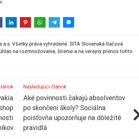
é.
 a.s. Všetky práva vyhradené. SITA Slovenská tlačová
súhlas na rozmnožovanie, šírenie a na verejný prenos tohto
článok
Nasledujúci článok
vakia
Aké povinnosti čakajú absolventov
-shop
po skončení školy? Sociálna
nosti
poisťovňa upozorňuje na dôležité
níkov
pravidlá