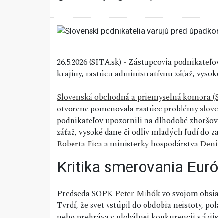
26.5.2026 (SITA.sk) - Zástupcovia podnikate
krajiny, rastúcu administratívnu záťaž, vysok
Slovenská obchodná a priemyselná komora 
otvorene pomenovala rastúce problémy
slov
podnikateľov upozornili na dlhodobé zhoršov
záťaž, vysoké dane či odliv mladých ľudí do z
Roberta Fica
a ministerky hospodárstva
Deni
Kritika smerovania Euró
Predseda SOPK
Peter Mihók
vo svojom obsia
Tvrdí, že svet vstúpil do obdobia neistoty, p
neho prehráva v globálnej konkurencii s ázi