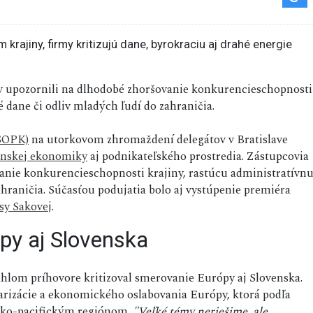
ľov upozornili na dlhodobé zhoršovanie konkurencieschopnosti
é dane či odliv mladých ľudí do zahraničia.
(SOPK)
na utorkovom zhromaždení delegátov v Bratislave
enskej ekonomiky
aj podnikateľského prostredia. Zástupcovia
anie konkurencieschopnosti krajiny, rastúcu administratívn
ahraničia. Súčasťou podujatia bolo aj vystúpenie premiéra
sy Sakovej
.
py aj Slovenska
hlom príhovore kritizoval smerovanie Európy aj Slovenska.
olarizácie a ekonomického oslabovania Európy, ktorá podľa
jsko-pacifickým regiónom.
"Veľké témy neriešime, ale