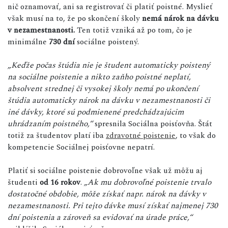
nič oznamovať, ani sa registrovať či platiť poistné. Myslieť
však musí na to, že po skončení školy
nemá nárok na dávku
v nezamestnanosti.
Ten totiž vzniká až po tom, čo je
minimálne
730 dní
sociálne poistený.
„Keďže počas štúdia nie je študent automaticky poistený
na sociálne poistenie a nikto zaňho poistné neplatí,
absolvent strednej či vysokej školy nemá po ukončení
štúdia automaticky nárok na dávku v nezamestnanosti či
iné dávky, ktoré sú podmienené predchádzajúcim
uhrádzaním poistného,“
spresnila Sociálna poisťovňa. Štát
totiž za študentov platí iba
zdravotné poistenie
, to však do
kompetencie Sociálnej poisťovne nepatrí.
Platiť si sociálne poistenie dobrovoľne však už môžu aj
študenti
od 16 rokov
.
„Ak mu dobrovoľné poistenie trvalo
dostatočné obdobie, môže získať napr. nárok na dávky v
nezamestnanosti. Pri tejto dávke musí získať najmenej 730
dní poistenia a zároveň sa evidovať na úrade práce,“