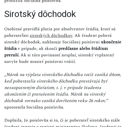
priblížila Sociálna poisťovňa.
Sirotský dôchodok
Osobitné pravidlá platia pre absolventov štúdia, ktorí sú
poberateľmi
sirotských dôchodkov
. Ak študent poberá
sirotský dôchodok, nahlasuje Sociálnej poisťovni
ukončenie
štúdia
v prípade, ak skončí
predčasne alebo štúdium
preruší.
Ak si túto povinnosť nesplní, sirotský vyplatený
navyše bude musieť poisťovni vrátiť.
„Nárok na výplatu sirotského dôchodku totiž zaniká dňom,
keď poberatelia sirotského dôchodku prestávajú byť
nezaopatreným dieťaťom, t. j. v prípade študenta
ukončením či prerušením štúdia. Nárok na sirotský
dôchodok rovnako zaniká dovŕšením veku 26 rokov,“
upozornila Sociálna poisťovňa.
Doplnila, že poisťovňa si to, či je poberateľ sirotského stále
študent overuje v registri ministerstva školstva, študenti to