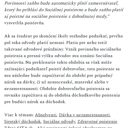
Povinnosti zaňho bude automaticky plniť zamestnávateľ,
ktorý ho prihlási do Sociálnej poisťovne a bude zaňho platiť
aj poistné na sociálne poistenie z dohodnutej mzdy,“
vysvetlila poisťovňa.
Ak sa študent po skončení školy rozhodne podnikať, prvého
pol roka odvody platiť nemusí. Platia pre neho totiž
takzvané odvodové prázdniny. Vznik povinného sociálneho
poistenia a presnú výšku odvodov mu oznámi Sociálna
poisťovňa. Na preklenutie tohto obdobia sa však môže
začínajúci podnikateľ poistiť dobrovoľne, toto poistenie sa
mu následne bude započítavať do období pre prípadný
nárok na dávky, či už nemocenské, materské alebo v
nezamestnanosti. Obdobie dobrovoľného poistenia sa
rovnako započítava aj do obdobia dôchodkového poistenia
pre budúci nárok na dôchodok.
Viac k témam:
Absolventi
,
Dávka v nezamestnanosti
,
Sirotský dôchodok
,
Sociálne odvody
,
Zdravotné poistenie
Zdroj: SITA.sk -
Aké povinnosti čakajú absolventov po