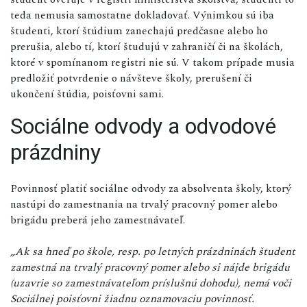
teda nemusia samostatne dokladovať. Výnimkou sú iba
študenti, ktorí štúdium zanechajú predčasne alebo ho
prerušia, alebo tí, ktorí študujú v zahraničí či na školách,
ktoré v spomínanom registri nie sú. V takom prípade musia
predložiť potvrdenie o návšteve školy, prerušení či
ukončení štúdia, poisťovni sami.
Sociálne odvody a odvodové
prázdniny
Povinnosť platiť sociálne odvody za absolventa školy, ktorý
nastúpi do zamestnania na trvalý pracovný pomer alebo
brigádu preberá jeho zamestnávateľ.
„Ak sa hneď po škole, resp. po letných prázdninách študent
zamestná na trvalý pracovný pomer alebo si nájde brigádu
(uzavrie so zamestnávateľom príslušnú dohodu), nemá voči
Sociálnej poisťovni žiadnu oznamovaciu povinnosť.