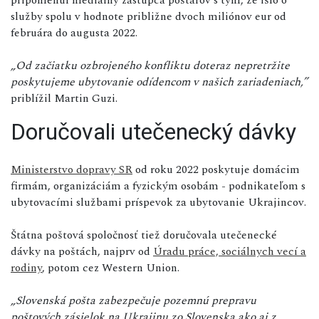
služby spolu v hodnote približne dvoch miliónov eur od
februára do augusta 2022.
„Od začiatku ozbrojeného konfliktu doteraz nepretržite
poskytujeme ubytovanie odídencom v našich zariadeniach,”
priblížil Martin Guzi.
Doručovali utečenecký dávky
Ministerstvo dopravy SR
od roku 2022 poskytuje domácim
firmám, organizáciám a fyzickým osobám - podnikateľom s
ubytovacími službami príspevok za ubytovanie Ukrajincov.
Štátna poštová spoločnosť tiež doručovala utečenecké
dávky na poštách, najprv od
Úradu práce, sociálnych vecí a
rodiny
, potom cez Western Union.
„Slovenská pošta zabezpečuje pozemnú prepravu
poštových zásielok na Ukrajinu zo Slovenska ako aj z