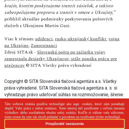
krajín, ktorým poskytujeme tranzit zásielok, a takisto
zabezpečujeme prepravu a tranzit v smere z Ukrajiny,”
priblížil aktuálne podmienky poskytovania poštových
služieb s Ukrajinou Martin Guzi.
Viac k témam:
odídenci
,
rusko-ukrajinský konflikt
,
vojna
na Ukrajine
,
Zamestnanci
Zdroj: SITA.sk -
Slovenská pošta po začiatku vojny
zamestnala desiatky Ukrajincov, stále ponúka prácu pre
utečencov
© SITA Všetky práva vyhradené.
Copyright © SITA Slovenská tlačová agentúra a.s. Všetky
práva vyhradené. SITA Slovenská tlačová agentúra a. s. si
vyhradzuje právo udeľovať súhlas na rozmnožovanie, šírenie
a na verejný prenos tohto článku a jeho častí.