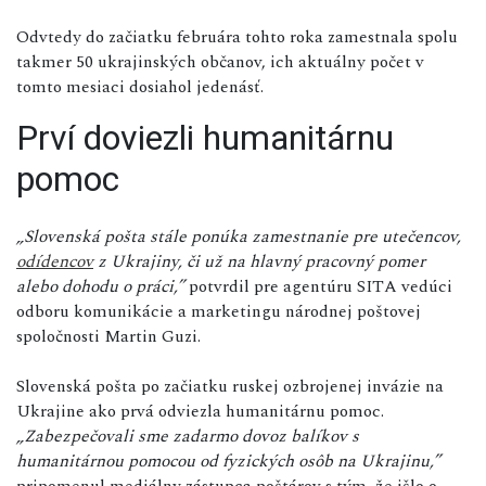
Odvtedy do začiatku februára tohto roka zamestnala spolu
takmer 50 ukrajinských občanov, ich aktuálny počet v
tomto mesiaci dosiahol jedenásť.
Prví doviezli humanitárnu
pomoc
„Slovenská pošta stále
pon
úka zamestnanie pre utečencov,
odídencov
z Ukrajiny, či už na hlavný pracovný pomer
alebo dohodu o práci,”
potvrdil pre agentúru SITA vedúci
odboru komunikácie a marketingu národnej poštovej
spoločnosti Martin Guzi.
Slovenská pošta po začiatku ruskej ozbrojenej invázie na
Ukrajine ako prvá odviezla humanitárnu pomoc.
„Zabezpečovali sme zadarmo dovoz balíkov s
humanitárnou pomocou od fyzických osôb na Ukrajinu,”
pripomenul mediálny zástupca poštárov s tým, že išlo o