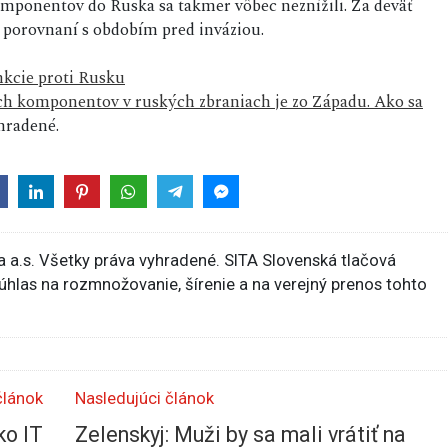
omponentov do Ruska sa takmer vôbec neznížili. Za deväť
v porovnaní s obdobím pred inváziou.
nkcie proti Rusku
ch komponentov v ruských zbraniach je zo Západu. Ako sa
hradené.
 a.s. Všetky práva vyhradené. SITA Slovenská tlačová
súhlas na rozmnožovanie, šírenie a na verejný prenos tohto
článok
Nasledujúci článok
ko IT
Zelenskyj: Muži by sa mali vrátiť na