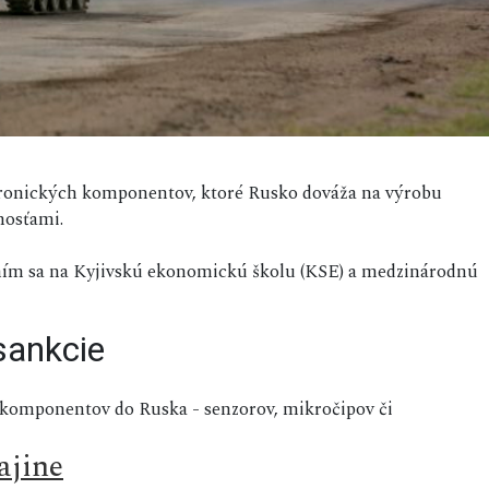
ktronických komponentov, ktoré Rusko dováža na výrobu
nosťami.
ním sa na Kyjivskú ekonomickú školu (KSE) a medzinárodnú
sankcie
 komponentov do Ruska - senzorov, mikročipov či
ajine