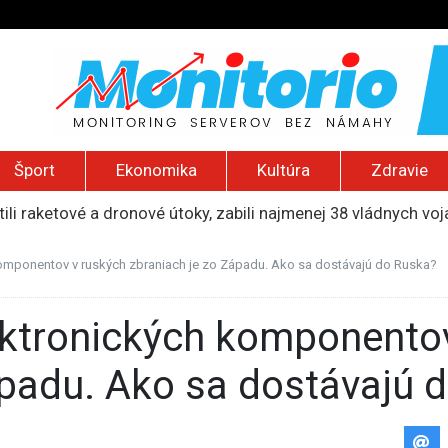
Šport
Ekonomika
Kultúra
Zdravie
ili raketové a dronové útoky, zabili najmenej 38 vládnych vo
 2026): Protest zdravotníkov, ruský letecký útok, hirošimský
e „zhasne celý Perzský záliv“, pripravil zoznam cieľov
komponentov v ruských zbraniach je zo Západu. Ako sa dostávajú do Ruska?
ku francúzskej RT, jej vyhostenie z krajiny nazvala „prenasle
uskej invázie navštívi Srbsko, Kyjev ho chce odpútať od Mosk
ápadu. Ako sa dostávajú 