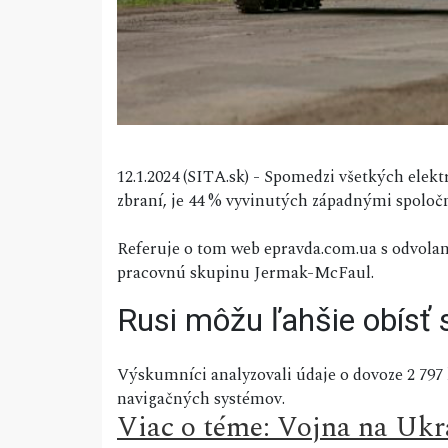
12.1.2024 (SITA.sk) - Spomedzi všetkých ele
zbraní, je 44 % vyvinutých západnými spoloč
Referuje o tom web epravda.com.ua s odvola
pracovnú skupinu Jermak-McFaul.
Rusi môžu ľahšie obísť 
Výskumníci analyzovali údaje o dovoze 2 797
navigačných systémov.
Viac o téme: Vojna na Ukr