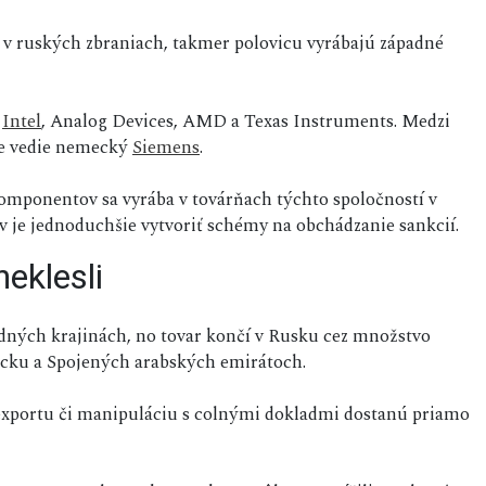
v ruských zbraniach, takmer polovicu vyrábajú západné
k
Intel
, Analog Devices, AMD a Texas Instruments. Medzi
ie vedie nemecký
Siemens
.
komponentov sa vyrába v továrňach týchto spoločností v
ov je jednoduchšie vytvoriť schémy na obchádzanie sankcií.
eklesli
ných krajinách, no tovar končí v Rusku cez množstvo
cku a Spojených arabských emirátoch.
 exportu či manipuláciu s colnými dokladmi dostanú priamo