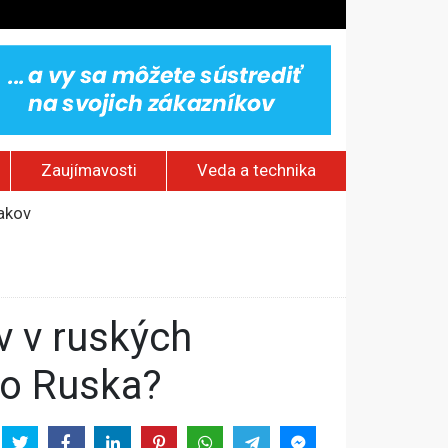
Zaujímavosti
Veda a technika
jakov
 pamätník a záchrana psov z lesných požiarov
dovaním“
vy
do Ruska?