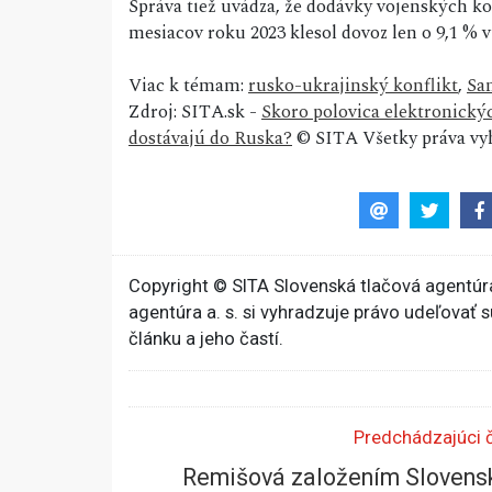
Správa tiež uvádza, že dodávky vojenských k
mesiacov roku 2023 klesol dovoz len o 9,1 % 
Viac k témam:
rusko-ukrajinský konflikt
,
Sa
Zdroj: SITA.sk -
Skoro polovica elektronický
dostávajú do Ruska?
© SITA Všetky práva vy
Copyright © SITA Slovenská tlačová agentúra
agentúra a. s. si vyhradzuje právo udeľovať 
článku a jeho častí.
Predchádzajúci 
Remišová založením Slovens