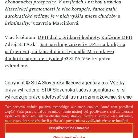
ekonomickej prosperity. V krajinách s nízkou úrovňou
čitateľskej gramotnosti je viac korupcie, šance majú
autokratické režimy. Je v nich vyššia miera chudoby a
kriminality,“
uzavrela Marcinková.
Viac k témam:
DPH daň z pridanej hodnoty
,
Zníženie DPH
Zdroj: SITA.sk -
SaS navrhuje zníženie DPH na knihy na
päť percent, na konsolidáciu by podľa Marcinkovej
doplatili najmä deti (video)
© SITA Všetky práva
vyhradené.
Copyright © SITA Slovenská tlačová agentúra a.s. Všetky
práva vyhradené. SITA Slovenská tlačová agentúra a. s. si
vyhradzuje právo udeľovať súhlas na rozmnožovanie, šírenie
a na verejný prenos tohto článku a jeho častí.