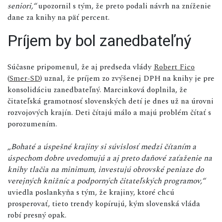
seniori,“
upozornil s tým, že preto podali návrh na zníženie
dane za knihy na päť percent.
Príjem by bol zanedbateľný
Súčasne pripomenul, že aj predseda vlády
Robert Fico
(
Smer-SD
) uznal, že príjem zo zvýšenej DPH na knihy je pre
konsolidáciu zanedbateľný. Marcinková doplnila, že
čitateľská gramotnosť slovenských detí je dnes už na úrovni
rozvojových krajín. Deti čítajú málo a majú problém čítať s
porozumením.
„Bohaté a úspešné krajiny si súvislosť medzi čítaním a
úspechom dobre uvedomujú a aj preto daňové zaťaženie na
knihy tlačia na minimum, investujú obrovské peniaze do
verejných knižníc a podporných čitateľských programov,“
uviedla poslankyňa s tým, že krajiny, ktoré chcú
prosperovať, tieto trendy kopírujú, kým slovenská vláda
robí presný opak.