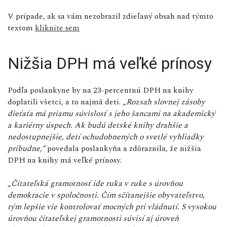
V prípade, ak sa vám nezobrazil zdieľaný obsah nad týmto
textom
kliknite sem
Nižšia DPH má veľké prínosy
Podľa poslankyne by na 23-percentnú DPH na knihy
doplatili všetci, a to najmä deti.
„Rozsah slovnej zásoby
dieťaťa má priamu súvislosť s jeho šancami na akademický
a kariérny úspech. Ak budú detské knihy drahšie a
nedostupnejšie, detí ochudobnených o svetlé vyhliadky
pribudne,“
povedala poslankyňa a zdôraznila, že nižšia
DPH na knihy má veľké prínosy.
„Čitateľská gramotnosť ide ruka v ruke s úrovňou
demokracie v spoločnosti. Čím sčítanejšie obyvateľstvo,
tým lepšie vie kontrolovať mocných pri vládnutí. S vysokou
úrovňou čitateľskej gramotnosti súvisí aj úroveň