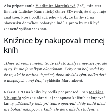
Ako pripomenula
Vladimíra Marcinková
(SaS), minister
financií
Ladislav Kamenický
(
Smer-SD
) tvrdí, že disponuje
analýzou, ktorá podkladá jeho výrok, že knihy sú na
Slovensku doméhou bohatých ľudí, a preto by mali byť
zdanené vyššou sadzbou.
Knižnice by nakupovali menej
kníh
„Dnes už vieme nielen to, že takáto analýza neexistuje, ale
aj to, že nie je veľkým ekonómom. Keby ním bol, vedel by,
že to, aká je krajina úspešná, úzko súvisí s tým, koľko detí
a dospelých v nej číta,“
vyhlásila Marcinková.
Nárast DPH na knihy by podľa podpredsedu SaS
Mariána
Viskupiča
výrazne ohrozil aj schopnosť knižníc nakupovať
knihy.
„Dôsledky teda pri tomto opatrení vlády budú niesť
nie bohatí nákupcovia kníh, ale deti, mladí, študenti a