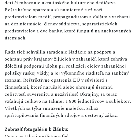
detí či rabovanie ukrajinského kultúrneho dedičstva.
Reštriktívne opatrenia sú namierené tiež voči
predstaviteľom médií, propagandistom a ďalším s väzbami
na dezinformácie, členov súdnictva, separatistických
predstaviteľov a dve banky, ktoré fungujú na anektovaných
územiach.
Rada tiež schválila zaradenie Nadácie na podporu a
ochranu práv krajanov žijúcich v zahraničí, ktorá zohráva
dôležitú podpornú úlohu pri realizácii cieľov zahraničnej
politiky ruskej vlády, a jej výkonného riaditeľa na sankčný
zoznam. Reštriktívne opatrenia EÚ v súvislosti s
činnosťami, ktoré narúšajú alebo ohrozujú územnú
celistvosť, suverenitu a nezávislosť Ukrajiny, sa teraz
vzťahujú celkovo na takmer 1 800 jednotlivcov a subjektov.
Všetkých sa týka zmrazenie majetku, zákaz
sprístupňovania finančných zdrojov a cestovný zákaz.
Zobraziť fotogalériu k článku:
Vojna na Ukrajine (fotografie)