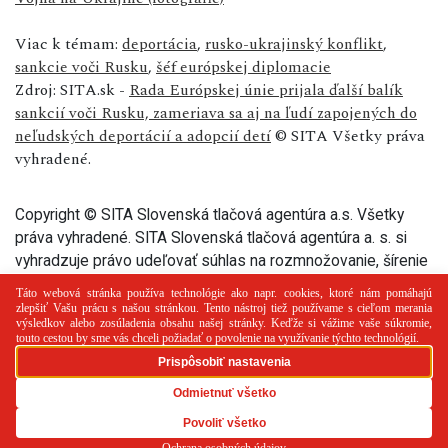
Viac k témam:
deportácia
,
rusko-ukrajinský konflikt
,
sankcie voči Rusku
,
šéf európskej diplomacie
Zdroj: SITA.sk -
Rada Európskej únie prijala ďalší balík
sankcií voči Rusku, zameriava sa aj na ľudí zapojených do
neľudských deportácií a adopcií detí
© SITA Všetky práva
vyhradené.
Copyright © SITA Slovenská tlačová agentúra a.s. Všetky
práva vyhradené. SITA Slovenská tlačová agentúra a. s. si
vyhradzuje právo udeľovať súhlas na rozmnožovanie, šírenie
a na verejný prenos tohto článku a jeho častí.
PR článok
Reklama
Spolupráca
Kontakt
Zásady
používania cookies
RSS