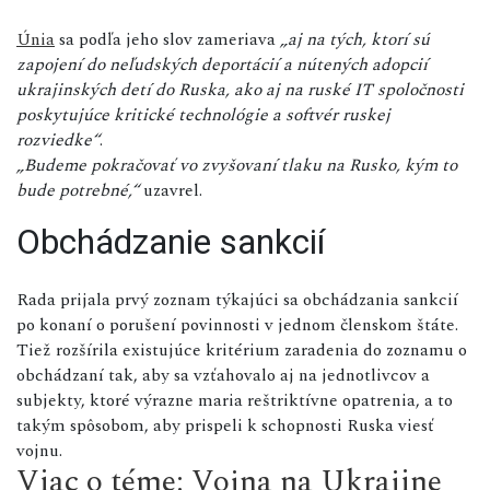
Únia
sa podľa jeho slov zameriava
„aj na tých, ktorí sú
zapojení do neľudských deportácií a nútených adopcií
ukrajinských detí do Ruska, ako aj na ruské IT spoločnosti
poskytujúce kritické technológie a softvér ruskej
rozviedke“
.
„Budeme pokračovať vo zvyšovaní tlaku na Rusko, kým to
bude potrebné,“
uzavrel.
Obchádzanie sankcií
Rada prijala prvý zoznam týkajúci sa obchádzania sankcií
po konaní o porušení povinnosti v jednom členskom štáte.
Tiež rozšírila existujúce kritérium zaradenia do zoznamu o
obchádzaní tak, aby sa vzťahovalo aj na jednotlivcov a
subjekty, ktoré výrazne maria reštriktívne opatrenia, a to
takým spôsobom, aby prispeli k schopnosti Ruska viesť
vojnu.
Viac o téme: Vojna na Ukrajine