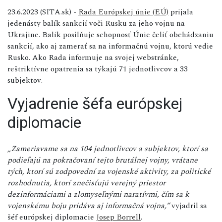
23.6.2023 (SITA.sk) -
Rada Európskej únie (EÚ)
prijala
jedenásty balík sankcií voči Rusku za jeho vojnu na
Ukrajine. Balík posilňuje schopnosť Únie čeliť obchádzaniu
sankcií, ako aj zamerať sa na informačnú vojnu, ktorú vedie
Rusko. Ako Rada informuje na svojej webstránke,
reštriktívne opatrenia sa týkajú 71 jednotlivcov a 33
subjektov.
Vyjadrenie šéfa európskej
diplomacie
„Zameriavame sa na 104 jednotlivcov a subjektov, ktorí sa
podieľajú na pokračovaní tejto brutálnej vojny, vrátane
tých, ktorí sú zodpovední za vojenské aktivity, za politické
rozhodnutia, ktorí znečisťujú verejný priestor
dezinformáciami a zlomyseľnými naratívmi, čím sa k
vojenskému boju pridáva aj informačná vojna,“
vyjadril sa
šéf európskej diplomacie
Josep Borrell
.