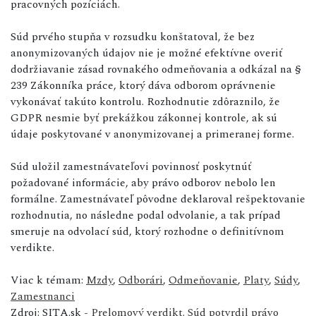
pracovných pozíciách.
Súd prvého stupňa v rozsudku konštatoval, že bez
anonymizovaných údajov nie je možné efektívne overiť
dodržiavanie zásad rovnakého odmeňovania a odkázal na §
239 Zákonníka práce, ktorý dáva odborom oprávnenie
vykonávať takúto kontrolu. Rozhodnutie zdôraznilo, že
GDPR nesmie byť prekážkou zákonnej kontrole, ak sú
údaje poskytované v anonymizovanej a primeranej forme.
Súd uložil zamestnávateľovi povinnosť poskytnúť
požadované informácie, aby právo odborov nebolo len
formálne. Zamestnávateľ pôvodne deklaroval rešpektovanie
rozhodnutia, no následne podal odvolanie, a tak prípad
smeruje na odvolací súd, ktorý rozhodne o definitívnom
verdikte.
Viac k témam:
Mzdy
,
Odborári
,
Odmeňovanie
,
Platy
,
Súdy
,
Zamestnanci
Zdroj: SITA.sk -
Prelomový verdikt. Súd potvrdil právo