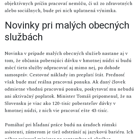
objektívnych príčin pracovať nemôžu, či už zo zdravotných
alebo sociálnych, bude pri nich uplatnená výnimka.
Novinky pri malých obecných
službách
Novinka v prípade malých obecných služieb nastane aj v
tom, že občania poberajúci dávku v hmotnej núdzi si budú
môcť tieto služby odpracovať aj mimo nej, po dohode
samospráv. Cestovné náklady im preplatí štát. Prednosť
však bude mať reálna pracovná ponuka. Ak daný človek
odmietne vhodnú pracovnú ponuku, poskytovať mu nebudú
ani aktivačný poplatok. Minister Tomáš pripomenul, že na
Slovensku je viac ako 120-tisíc poberateľov dávky v
hmotnej núdzi, z nich vie pracovať ešte 43-tisíc.
Pomáhať pri hľadaní práce budú na úradoch rómski
asistenti, zámerom je tiež odstrániť aj jazykovú bariéru. Ich
nábor avizoval minister na september až október.