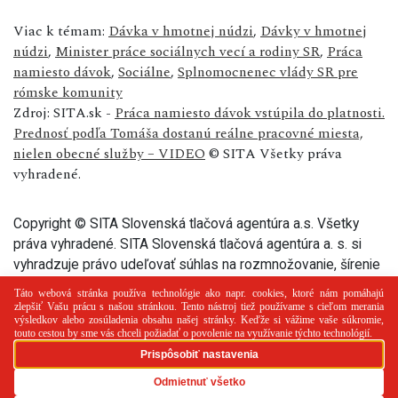
Viac k témam:
Dávka v hmotnej núdzi
,
Dávky v hmotnej
núdzi
,
Minister práce sociálnych vecí a rodiny SR
,
Práca
namiesto dávok
,
Sociálne
,
Splnomocnenec vlády SR pre
rómske komunity
Zdroj: SITA.sk -
Práca namiesto dávok vstúpila do platnosti.
Prednosť podľa Tomáša dostanú reálne pracovné miesta,
nielen obecné služby – VIDEO
© SITA Všetky práva
vyhradené.
Copyright © SITA Slovenská tlačová agentúra a.s. Všetky
práva vyhradené. SITA Slovenská tlačová agentúra a. s. si
vyhradzuje právo udeľovať súhlas na rozmnožovanie, šírenie
a na verejný prenos tohto článku a jeho častí.
PR článok
Reklama
Spolupráca
Kontakt
Zásady