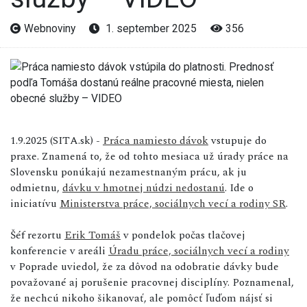
Webnoviny
1. september 2025
356
1.9.2025 (SITA.sk) -
Práca namiesto dávok
vstupuje do
praxe. Znamená to, že od tohto mesiaca už úrady práce na
Slovensku ponúkajú nezamestnaným prácu, ak ju
odmietnu,
dávku v hmotnej núdzi nedostanú
. Ide o
iniciatívu
Ministerstva práce, sociálnych vecí a rodiny SR
.
Šéf rezortu
Erik Tomáš
v pondelok počas tlačovej
konferencie v areáli
Úradu práce, sociálnych vecí a rodiny
v Poprade uviedol, že za dôvod na odobratie dávky bude
považované aj porušenie pracovnej disciplíny. Poznamenal,
že nechcú nikoho šikanovať, ale pomôcť ľuďom nájsť si