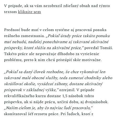
V prípade, ak sa vám nezobrazil zdieľaný obsah nad týmto
textom
kliknite sem
Prednosť bude mať v celom systéme aj pracovná ponuka
reálneho zamestnania.
„Pokiaľ úrady práce takúto ponuku
mať nebudú, naďalej ponechávame aj takzvané aktivačné
príspevky, ktoré slúžia na aktivačné práce,“
povedal Tomáš.
Takéto práce ale nepovažuje dlhodobo za vyriešenie
problému, preto k nim chcú pristúpiť skôr motivačne.
„Pokiaľ sa daný človek rozhodne, že chce vykonávať len
takzvané malé obecné služby, teda zametať chodníky alebo
skrášľovať okolie, vysádzať záhony, dostane aktivačný
príspevok v základnej výške,“
ozrejmil. V prípade
rekvalifikačného kurzu dostane 1,5 násobok tohto
príspevku, ak si nájde prácu, určitú dobu, aj dvojnásobok.
„Našim cieľom je, aby čo najviac ľudí pracovalo,“
skonštatoval šéf rezortu práce. Pri ľuďoch, ktorí z