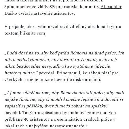
Splnomocnenec vlády SR pre rómske komunity
Alexander
Daško
uvítal nastavenie asistentov.
V prípade, ak sa vám nezobrazil zdieľaný obsah nad týmto
textom
kliknite sem
„Budú dbať na to, aby keď prídu Rómovia na úrad práce, ich
nikto nediskriminoval, aby dostali to, čo majú, a aby ich
nikto bezdôvodne nevyraďoval zo systému evidencie
hmotnej núdze,“
povedal. Pripomenul, že zákon platí pre
všetkých a nie je možné hovoriť o diskriminácii.
„Aj mne záleží na tom, aby Rómovia dostali prácu, aby mali
nejaké financie, aby si mohli konečne lepšie žiť a dovoliť si
zaplatiť aj pôžičku, úver či niečo zobrať na splátky,“
povedal. Takýmto spôsobom by malo byť zamestnaných
približne 40 asistentov na osemnástich úradoch práce v
lokalitách s najvyššou nezamestnanosťou.