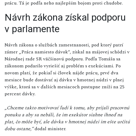
prácu. Tá je podľa neho najlepším bojom proti chudobe.
Návrh zákona získal podporu
v parlamente
Návrh zákona o službách zamestnanosti, pod ktorý patrí
zámer „Práca namiesto dávok“, získal na májovej schôdzi v
Národnej rade SR väčšinovú podporu. Podľa Tomáša sa
zákonom podarilo vyriešiť aj problém s exekúciami. Po
novom platí, že pokiaľ si človek nájde prácu, prvé dva
mesiace bude dostávať aj dávku v hmotnej núdzi v plnej
výške, ktorá sa v ďalších mesiacoch postupne zníži na 25
percent dávky.
„Chceme takto motivovať ľudí k tomu, aby prijali pracovnú
ponuku a aby sa nebáli, že im exekútor siahne ihneď na
plat, čo môže byť, ale dávka v hmotnej núdzi im ešte určitú
dobu ostane,“
dodal minister.