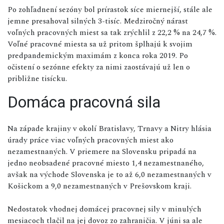
Po zohľadnení sezóny bol prírastok síce miernejší, stále ale
jemne presahoval silných 3-tisíc. Medziročný nárast
voľných pracovných miest sa tak zrýchlil z 22,2 % na 24,7 %.
Voľné pracovné miesta sa už pritom šplhajú k svojim
predpandemickým maximám z konca roka 2019. Po
očistení o sezónne efekty za nimi zaostávajú už len o
približne tisícku.
Domáca pracovná sila
Na západe krajiny v okolí Bratislavy, Trnavy a Nitry hlásia
úrady práce viac voľných pracovných miest ako
nezamestnaných. V priemere na Slovensku pripadá na
jedno neobsadené pracovné miesto 1,4 nezamestnaného,
avšak na východe Slovenska je to až 6,0 nezamestnaných v
Košickom a 9,0 nezamestnaných v Prešovskom kraji.
Nedostatok vhodnej domácej pracovnej sily v minulých
mesiacoch tlačil na jej dovoz zo zahraničia. V júni sa ale