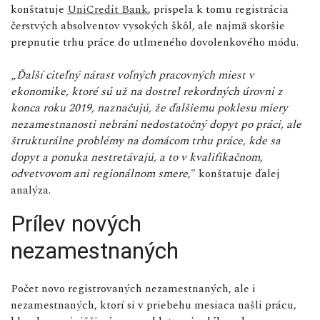
konštatuje
UniCredit Bank
, prispela k tomu registrácia
čerstvých absolventov vysokých škôl, ale najmä skoršie
prepnutie trhu práce do utlmeného dovolenkového módu.
„
Ďalší citeľný nárast voľných pracovných miest v
ekonomike, ktoré sú už na dostrel rekordných úrovni z
konca roku 2019, naznačujú, že ďalšiemu poklesu miery
nezamestnanosti nebráni nedostatočný dopyt po práci, ale
štrukturálne problémy na domácom trhu práce, kde sa
dopyt a ponuka nestretávajú, a to v kvalifikačnom,
odvetvovom ani regionálnom smere
," konštatuje ďalej
analýza.
Prílev nových
nezamestnaných
Počet novo registrovaných nezamestnaných, ale i
nezamestnaných, ktorí si v priebehu mesiaca našli prácu,