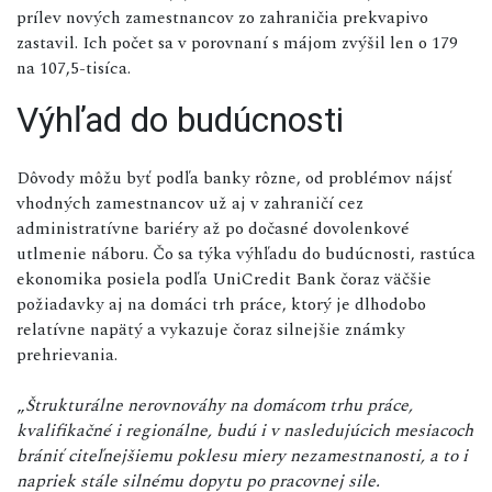
prílev nových zamestnancov zo zahraničia prekvapivo
zastavil. Ich počet sa v porovnaní s májom zvýšil len o 179
na 107,5-tisíca.
Výhľad do budúcnosti
Dôvody môžu byť podľa banky rôzne, od problémov nájsť
vhodných zamestnancov už aj v zahraničí cez
administratívne bariéry až po dočasné dovolenkové
utlmenie náboru. Čo sa týka výhľadu do budúcnosti, rastúca
ekonomika posiela podľa UniCredit Bank čoraz väčšie
požiadavky aj na domáci trh práce, ktorý je dlhodobo
relatívne napätý a vykazuje čoraz silnejšie známky
prehrievania.
„
Štrukturálne nerovnováhy na domácom trhu práce,
kvalifikačné i regionálne, budú i v nasledujúcich mesiacoch
brániť citeľnejšiemu poklesu miery nezamestnanosti, a to i
napriek stále silnému dopytu po pracovnej sile.