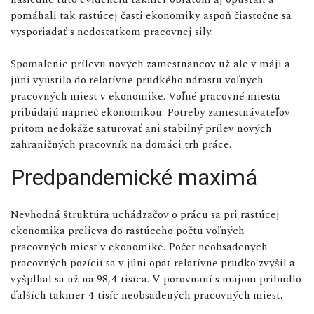
pomáhali tak rastúcej časti ekonomiky aspoň čiastočne sa
vysporiadať s nedostatkom pracovnej sily.
Spomalenie prílevu nových zamestnancov už ale v máji a
júni vyústilo do relatívne prudkého nárastu voľných
pracovných miest v ekonomike. Voľné pracovné miesta
pribúdajú naprieč ekonomikou. Potreby zamestnávateľov
pritom nedokáže saturovať ani stabilný prílev nových
zahraničných pracovník na domáci trh práce.
Predpandemické maximá
Nevhodná štruktúra uchádzačov o prácu sa pri rastúcej
ekonomika prelieva do rastúceho počtu voľných
pracovných miest v ekonomike. Počet neobsadených
pracovných pozícií sa v júni opäť relatívne prudko zvýšil a
vyšplhal sa už na 98,4-tisíca. V porovnaní s májom pribudlo
ďalších takmer 4-tisíc neobsadených pracovných miest.