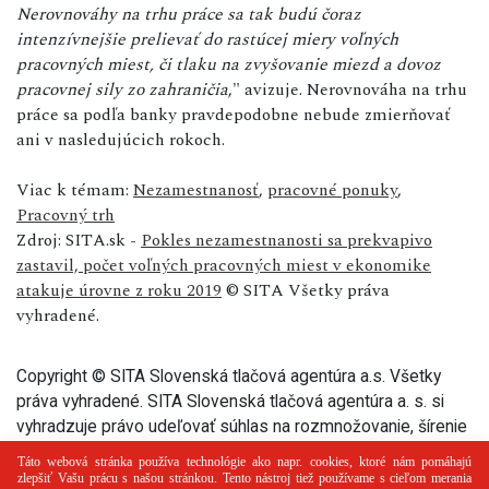
Nerovnováhy na trhu práce sa tak budú čoraz
intenzívnejšie prelievať do rastúcej miery voľných
pracovných miest, či tlaku na zvyšovanie miezd a dovoz
pracovnej sily zo zahraničia
," avizuje. Nerovnováha na trhu
práce sa podľa banky pravdepodobne nebude zmierňovať
ani v nasledujúcich rokoch.
Viac k témam:
Nezamestnanosť
,
pracovné ponuky
,
Pracovný trh
Zdroj: SITA.sk -
Pokles nezamestnanosti sa prekvapivo
zastavil, počet voľných pracovných miest v ekonomike
atakuje úrovne z roku 2019
© SITA Všetky práva
vyhradené.
Copyright © SITA Slovenská tlačová agentúra a.s. Všetky
práva vyhradené. SITA Slovenská tlačová agentúra a. s. si
vyhradzuje právo udeľovať súhlas na rozmnožovanie, šírenie
a na verejný prenos tohto článku a jeho častí.