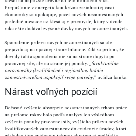
klesol na najnižšie úrovne od leta minulého roka.
Prepúšťanie v energetickou krízou zasiahnutej časti
ekonomiky sa upokojuje, počet nových nezamestnaných
posledné mesiace už klesá aj v priemysle, ktorý v úvode
roka ešte dodával zvýšené dávky nových nezamestnaných.
Spomalenie prílevu nových nezamestnaných sa ale
prejavilo aj na opačnej strane bilancie. Zdá sa pritom, že
dôvody tohto spomalenia nie sú na strane dopytu po
pracovnej sile, ale na strane jej ponuky. „
Štrukturálne
nerovnováhy (kvalifikačné i regionálne) bránia
zamestnávateľom uspokojiť svoje potreby
," uvádza banka.
Nárast voľných pozícií
Dočasné zvýšenie absorpcie nezamestnaných trhom práce
na prelome rokov bolo podľa analýzy len výsledkom
zvýšenia ponuky pracovnej sily, vyššieho prílevu nových
kvalifikovaných zamestnancov do evidencie úradov, ktorí
následne túto evidenciu takmer obratom aj opúšťali a