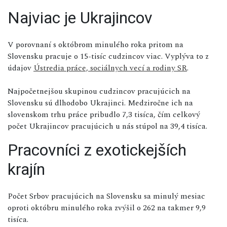
Najviac je Ukrajincov
V porovnaní s októbrom minulého roka pritom na
Slovensku pracuje o 15-tisíc cudzincov viac. Vyplýva to z
údajov
Ústredia práce, sociálnych vecí a rodiny SR
.
Najpočetnejšou skupinou cudzincov pracujúcich na
Slovensku sú dlhodobo Ukrajinci. Medziročne ich na
slovenskom trhu práce pribudlo 7,3 tisíca, čím celkový
počet Ukrajincov pracujúcich u nás stúpol na 39,4 tisíca.
Pracovníci z exotickejších
krajín
Počet Srbov pracujúcich na Slovensku sa minulý mesiac
oproti októbru minulého roka zvýšil o 262 na takmer 9,9
tisíca.