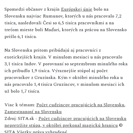
Spomedzi občanov z krajín
Európskej únie
bolo na
Slovensku najviac Rumunov, ktorých u nás pracovalo 7,2
tisíca, nasledovali Česi so 6,5 tisíca pracovníkmi a na
treťom mieste boli Maďari, ktorých za prácou na Slovensko
prišlo 6,1 tisíca.
Na Slovensku pritom pribúdajú aj pracovníci z
exotickejších krajín. V minulom mesiaci u nás pracovalo
3,1 tisíca Indov. V porovnaní so septembrom minulého roka
ich pribudlo 1,9 tisíca. Výraznejšie stúpol aj počet
pracovníkov z Gruzínska. Kým v októbri minulého roka u
nás pracovalo 1,4 tisíca Gruzíncov, v minulom mesiaci ich
už bolo 1,7 tisíca.
Viac k témam:
Počet cudzincov pracujúcich na Slovensku
,
Zamestnanosť na Slovensku
Zdroj: SITA.sk -
Počet cudzincov pracujúcich na Slovensku
nepretržite stúpa, v októbri prekonal magickú hranicu
©
SITA Všetky práva vyhradené.