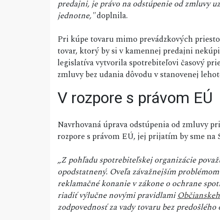
predajni, je právo na odstúpenie od zmluvy uz
jednotne,"
doplnila.
Pri kúpe tovaru mimo prevádzkových priestor
tovar, ktorý by si v kamennej predajni nekúp
legislatíva vytvorila spotrebiteľovi časový pr
zmluvy bez udania dôvodu v stanovenej lehote
V rozpore s právom EÚ
Navrhovaná úprava odstúpenia od zmluvy pri
rozpore s právom EÚ, jej prijatím by sme na 
„Z pohľadu spotrebiteľskej organizácie pova
opodstatnený. Oveľa závažnejším problémom v n
reklamačné konanie v zákone o ochrane spotre
riadiť výlučne novými pravidlami
Občianskeh
zodpovednosť za vady tovaru bez predošlého