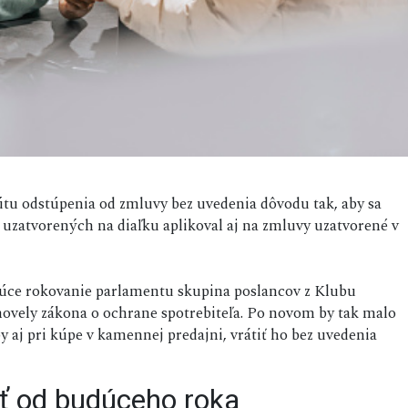
tútu odstúpenia od zmluvy bez uvedenia dôvodu tak, aby sa
 uzatvorených na diaľku aplikoval aj na zmluvy uzatvorené v
úce rokovanie parlamentu skupina poslancov z Klubu
ovely zákona o ochrane spotrebiteľa. Po novom by tak malo
y aj pri kúpe v kamennej predajni, vrátiť ho bez uvedenia
iť od budúceho roka