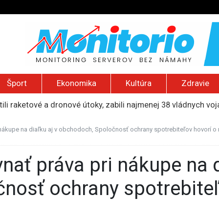
Šport
Ekonomika
Kultúra
Zdravie
ili raketové a dronové útoky, zabili najmenej 38 vládnych vo
 2026): Protest zdravotníkov, ruský letecký útok, hirošimský
e „zhasne celý Perzský záliv“, pripravil zoznam cieľov
 nákupe na diaľku aj v obchodoch, Spoločnosť ochrany spotrebiteľov hovorí o
ku francúzskej RT, jej vyhostenie z krajiny nazvala „prenasle
uskej invázie navštívi Srbsko, Kyjev ho chce odpútať od Mosk
nosť ochrany spotrebiteľ