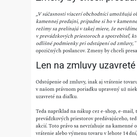
„V súčasnosti viacerí obchodníci umožňujú obj
kamennej predajni, prípadne si ho v kamennej
režimy sa prelínajú v takej miere, že nevidím
v prevádzkových priestoroch a spotrebiteľ, k
odlišné podmienky pri odstúpení od zmluvy,"
opozičných poslancov. Zmeny by chceli presa
Len na zmluvy uzavreté 
Odstúpenie od zmluvy, inak aj vrátenie tovaru
v našom právnom poriadku upravený už niekoľ
uzavreté na diaľku.
Teda napríklad na nákup cez e-shop, e-mail, 
prevádzkových priestorov predávajúceho, te
akcií. Toto právo sa nevzťahuje na kamenné 
vrátenie alebo výmenu tovaru v lehote 14 dní,