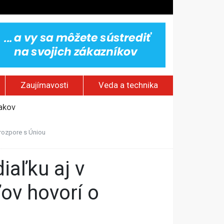
Zaujímavosti
Veda a technika
jakov
 pamätník a záchrana psov z lesných požiarov
 rozpore s Úniou
dovaním“
vy
ov hovorí o