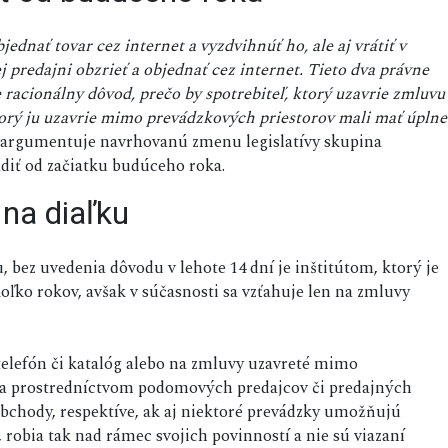
ednať tovar cez internet a vyzdvihnúť ho, ale aj vrátiť v
 predajni obzrieť a objednať cez internet. Tieto dva právne
e racionálny dôvod, prečo by spotrebiteľ, ktorý uzavrie zmluvu
torý ju uzavrie mimo prevádzkových priestorov mali mať úplne
argumentuje navrhovanú zmenu legislatívy skupina
diť od začiatku budúceho roka.
na diaľku
, bez uvedenia dôvodu v lehote 14 dní je inštitútom, ktorý je
ko rokov, avšak v súčasnosti sa vzťahuje len na zmluvy
telefón či katalóg alebo na zmluvy uzavreté mimo
da prostredníctvom podomových predajcov či predajných
obchody, respektíve, ak aj niektoré prevádzky umožňujú
 robia tak nad rámec svojich povinností a nie sú viazaní