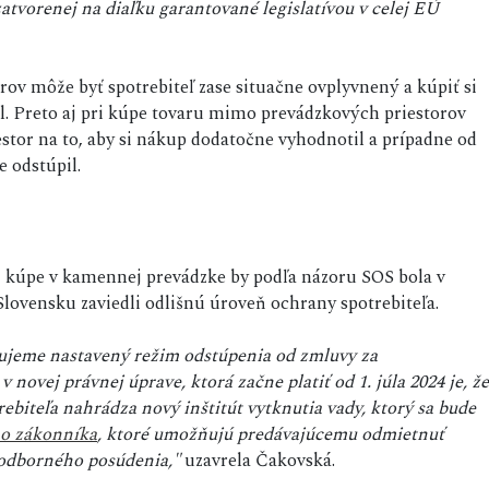
atvorenej na diaľku garantované legislatívou v celej EÚ
ov môže byť spotrebiteľ zase situačne ovplyvnený a kúpiť si
il. Preto aj pri kúpe tovaru mimo prevádzkových priestorov
iestor na to, aby si nákup dodatočne vyhodnotil a prípadne od
 odstúpil.
 kúpe v kamennej prevádzke by podľa názoru SOS bola v
Slovensku zaviedli odlišnú úroveň ochrany spotrebiteľa.
žujeme nastavený režim odstúpenia od zmluvy za
ovej právnej úprave, ktorá začne platiť od 1. júla 2024 je, že
biteľa nahrádza nový inštitút vytknutia vady, ktorý sa bude
o zákonníka
, ktoré umožňujú predávajúcemu odmietnuť
 odborného posúdenia,"
uzavrela Čakovská.