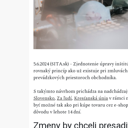
5.6.2024 (SITA.sk) - Zjednotenie úpravy inšti
rovnaký princíp ako už existuje pri zmluvách
prevádzkových priestoroch obchodníka.
S takýmto návrhom prichádza na nadchádzaj
Slovensko
,
Za ľudí
,
Kresťanská únia
v rámci n
byť možné tak ako pri kúpe tovaru cez e-shop
dôvodu v lehote 14 dní.
Zmeny by chceli presad