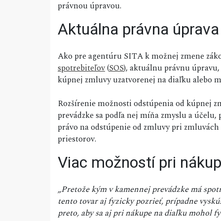
právnou úpravou.
Aktuálna právna úprava
Ako pre agentúru SITA k možnej zmene zák
spotrebiteľov
(
SOS
), aktuálnu právnu úpravu,
kúpnej zmluvy uzatvorenej na diaľku alebo m
Rozšírenie možnosti odstúpenia od kúpnej z
prevádzke sa podľa nej míňa zmyslu a účelu, 
právo na odstúpenie od zmluvy pri zmluvách
priestorov.
Viac možností pri nákup
„Pretože kým v kamennej prevádzke má spotre
tento tovar aj fyzicky pozrieť, prípadne vysk
preto, aby sa aj pri nákupe na diaľku mohol 