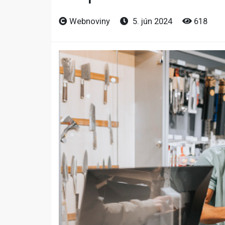
Webnoviny
5. jún 2024
618