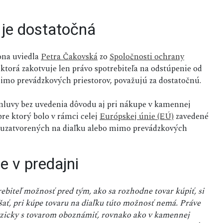
 je dostatočná
ona uviedla
Petra Čakovská
zo
Spoločnosti ochrany
 ktorá zakotvuje len právo spotrebiteľa na odstúpenie od
imo prevádzkových priestorov, považujú za dostatočnú.
mluvy bez uvedenia dôvodu aj pri nákupe v kamennej
pre ktorý bolo v rámci celej
Európskej únie (EÚ)
zavedené
 uzatvorených na diaľku alebo mimo prevádzkových
e v predajni
biteľ možnosť pred tým, ako sa rozhodne tovar kúpiť, si
úšať, pri kúpe tovaru na diaľku túto možnosť nemá. Práve
fyzicky s tovarom oboznámiť, rovnako ako v kamennej