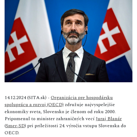
14.12.2024 (SITA.sk) -
Organizácia pre hospodársku
spoluprácu a rozvoj (OECD)
združuje najvyspelejšie
ekonomiky sveta, Slovensko je členom od roku 2000.
Pripomenul to minister zahraničných vecí
Juraj Blanár
(
Smer-SD
) pri príležitosti 24. výročia vstupu Slovenska do
OECD.