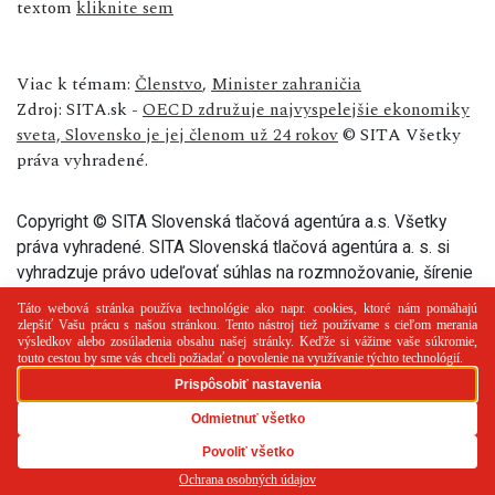
textom
kliknite sem
Viac k témam:
Členstvo
,
Minister zahraničia
Zdroj: SITA.sk -
OECD združuje najvyspelejšie ekonomiky
sveta, Slovensko je jej členom už 24 rokov
© SITA Všetky
práva vyhradené.
Copyright © SITA Slovenská tlačová agentúra a.s. Všetky
práva vyhradené. SITA Slovenská tlačová agentúra a. s. si
vyhradzuje právo udeľovať súhlas na rozmnožovanie, šírenie
a na verejný prenos tohto článku a jeho častí.
PR článok
Reklama
Spolupráca
Kontakt
Zásady
používania cookies
RSS