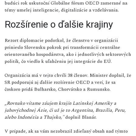
budúci rok uskutoční Globálne fórum OECD zamerané na
témy umelej inteligencie, digitalizácie a vzdelávania.
Rozšírenie o ďalšie krajiny
Rezort diplomacie podotkol, že členstvo v organizácii
prinieslo Slovensku pokrok pri transformácii centrálne
orientovaného hospodárstva, ako i jednotlivých sektorových
politík, čo viedlo k uľahčeniu jej integrácie do EÚ.
Organizácia má v tejto chvíli 38 členov. Minister doplnil, že
SR podporujú aj ďalšie rozšírenie OECD a verí, že sa
čoskoro pridá Bulharsko, Chorvátsko a Rumunsko.
„Rovnako vítame záujem krajín Latinskej Ameriky a
juhovýchodnej Ázie, či už je to Argentína, Brazília, Peru,
alebo Indonézia a Thajsko,"
doplnil Blanár.
V prípade, ak sa vám nezobrazil zdieľaný obsah nad týmto