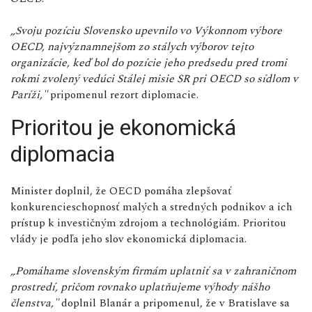
„Svoju pozíciu Slovensko upevnilo vo Výkonnom výbore
OECD, najvýznamnejšom zo stálych výborov tejto
organizácie, keď bol do pozície jeho predsedu pred tromi
rokmi zvolený vedúci Stálej misie SR pri OECD so sídlom v
Paríži,"
pripomenul rezort diplomacie.
Prioritou je ekonomická
diplomacia
Minister doplnil, že OECD pomáha zlepšovať
konkurencieschopnosť malých a stredných podnikov a ich
prístup k investičným zdrojom a technológiám. Prioritou
vlády je podľa jeho slov ekonomická diplomacia.
„Pomáhame slovenským firmám uplatniť sa v zahraničnom
prostredí, pričom rovnako uplatňujeme výhody nášho
členstva,"
doplnil Blanár a pripomenul, že v Bratislave sa