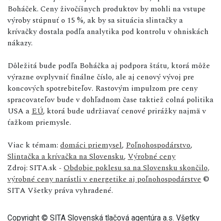
Boháček. Ceny živočíšnych produktov by mohli na vstupe
výroby stúpnuť o 15 %, ak by sa situácia slintačky a
krívačky dostala podľa analytika pod kontrolu v ohniskách
nákazy.
Dôležitá bude podľa Boháčka aj podpora štátu, ktorá môže
výrazne ovplyvniť finálne číslo, ale aj cenový vývoj pre
koncových spotrebiteľov. Rastovým impulzom pre ceny
spracovateľov bude v dohľadnom čase taktiež colná politika
USA a
EÚ
, ktorá bude udržiavať cenové prirážky najmä v
ťažkom priemysle.
Viac k témam:
domáci priemysel
,
Poľnohospodárstvo
,
Slintačka a krívačka na Slovensku
,
Výrobné ceny
Zdroj: SITA.sk -
Obdobie poklesu sa na Slovensku skončilo,
výrobné ceny narástli v energetike aj poľnohospodárstve
©
SITA Všetky práva vyhradené.
Copyright © SITA Slovenská tlačová agentúra a.s. Všetky