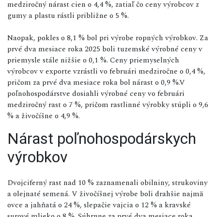
medziročný nárast cien o 4,4 %, zatiaľ čo ceny výrobcov z
gumy a plastu rástli približne o 5 %.
Naopak, pokles o 8,1 % bol pri výrobe ropných výrobkov. Za
prvé dva mesiace roka 2025 boli tuzemské výrobné ceny v
priemysle stále nižšie o 0,1 %. Ceny priemyselných
výrobcov v exporte vzrástli vo februári medziročne o 0,4 %,
pričom za prvé dva mesiace roka bol nárast o 0,9 %.V
poľnohospodárstve dosiahli výrobné ceny vo februári
medziročný rast o 7 %, pričom rastlinné výrobky stúpli o 9,6
% a živočíšne o 4,9 %.
Nárast poľnohospodárskych
výrobkov
Dvojciferný rast nad 10 % zaznamenali obilniny, strukoviny
a olejnaté semená. V živočíšnej výrobe boli drahšie najmä
ovce a jahňatá o 24 %, slepačie vajcia o 12 % a kravské
surové mlieko o 8 %. Súhrnne za prvé dva mesiace roka