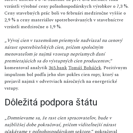
vzrástli výrobné ceny poľnohospodárskych výrobkov o 7,3 %.
Ceny stavebných prác boli vo februári medziročne vyššie o
2,9 % a ceny materiálov spotrebovávaných v stavebníctve
vzrástli medziročne o 1,9 %.
„
Vývoj cien v tuzemskom priemysle nadviazal na cenový
nárast spotrebiteľských cien, pričom spoločným
menovateľom je najmä vzostup nepriamych daní
premietajúcich sa do výstupných cien producentov
,“
komentoval analytik
365.bank
Tomáš Boháček
. Pozitívnym
impulzom bol podľa jeho slov pokles cien ropy, ktorý sa
prejavil najmä v odvetviach náročných na energetické
vstupy.
Dôležitá podpora štátu
„
Domnievame sa, že rast cien spracovateľov, bude v
najbližšej dobe pokračovať, pričom viditeľnejší nárast
očakávame v poľnohospodárskom sektore
,“ pokračoval