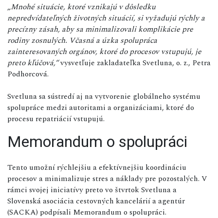
„Mnohé situácie, ktoré vznikajú v dôsledku
nepredvídateľných životných situácií, si vyžadujú rýchly a
precízny zásah, aby sa minimalizovali komplikácie pre
rodiny zosnulých. Včasná a úzka spolupráca
zainteresovaných orgánov, ktoré do procesov vstupujú, je
preto kľúčová,“
vysvetľuje zakladateľka Svetluna, o. z., Petra
Podhorcová.
Svetluna sa sústredí aj na vytvorenie globálneho systému
spolupráce medzi autoritami a organizáciami, ktoré do
procesu repatriácií vstupujú.
Memorandum o spolupráci
Tento umožní rýchlejšiu a efektívnejšiu koordináciu
procesov a minimalizuje stres a náklady pre pozostalých. V
rámci svojej iniciatívy preto vo štvrtok Svetluna a
Slovenská asociácia cestovných kancelárií a agentúr
(SACKA) podpísali Memorandum o spolupráci.