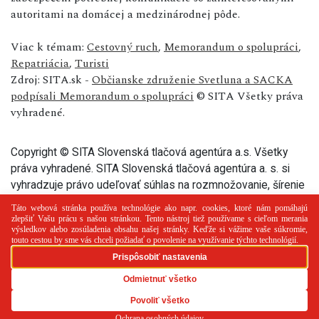
autoritami na domácej a medzinárodnej pôde.
Viac k témam:
Cestovný ruch
,
Memorandum o spolupráci
,
Repatriácia
,
Turisti
Zdroj: SITA.sk -
Občianske združenie Svetluna a SACKA
podpísali Memorandum o spolupráci
© SITA Všetky práva
vyhradené.
Copyright © SITA Slovenská tlačová agentúra a.s. Všetky
práva vyhradené. SITA Slovenská tlačová agentúra a. s. si
vyhradzuje právo udeľovať súhlas na rozmnožovanie, šírenie
a na verejný prenos tohto článku a jeho častí.
PR článok
Reklama
Spolupráca
Kontakt
Zásady
používania cookies
RSS