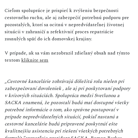
Cieľom spolupráce je prispieť k zvýšeniu bezpečnosti
cestovného ruchu, ale aj zabezpečiť potrebnú podporu pre
pozostalých, ktorí sa ocitnú v nepredvídateľnej životnej
situácii v zahraničí a zefektívniť proces repatriácie
zosnulých späť do ich domovskej krajiny.
V prípade, ak sa vám nezobrazil zdieľaný obsah nad týmto
textom
kliknite sem
„Cestovné kancelárie zohrávajú dôležitú rolu nielen pri
zabezpečovaní dovoleniek , ale aj pri poskytovaní podpory
v krízových situáciách. Spolupráca medzi Svetlunou a
SACKA znamená, že pozostalí budú mať dostupné všetky
potrebné informácie o tom, ako správne postupovať v
prípade nepredvídateľných situácií, pokiaľ nastanú a
cestovné kancelárie budú pripravené poskytnúť ešte
kvalitnejšiu asistenciu pri riešení všetkých potrebných
formalít,“
vysvetľuje prezident SACKA,
Roman Berkes
.