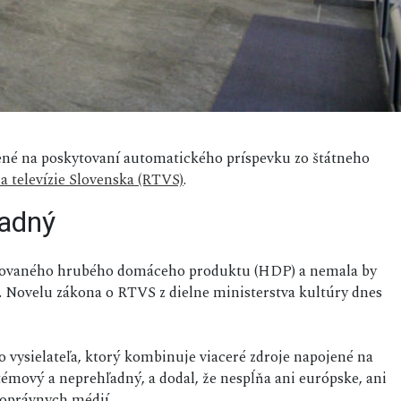
žené na poskytovaní automatického príspevku zo štátneho
a televízie Slovenska (RTVS)
.
adný
ukovaného hrubého domáceho produktu (HDP) a nemala by
.
Novelu zákona o RTVS z dielne ministerstva kultúry dnes
vysielateľa, ktorý kombinuje viaceré zdroje napojené na
témový a neprehľadný, a dodal, že nespĺňa ani európske, ani
oprávnych médií.