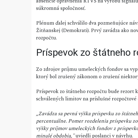
absencie oprávnenia RTVS na výrobu signálu 
súkromná spoločnosť.
Plénum ďalej schválilo dva pozmeňujúce náv
Žitňanskej (Demokrati). Prvý zavádza ako no
rozpočtu.
Príspevok zo štátneho 
Zo zdrojov príjmu umeleckých fondov sa vypú
ktorý bol zrušený zákonom o zrušení niektor
Príspevok zo štátneho rozpočtu bude rezort
schválených limitov na príslušné rozpočtové
„Zavádza sa pevná výška príspevku zo štátn
percentuálne. Pomer rozdelenia príspevku zo
výšky príjmov umeleckých fondov z príspevkov 
minulé obdobia,"
uviedli poslanci v návrhu.