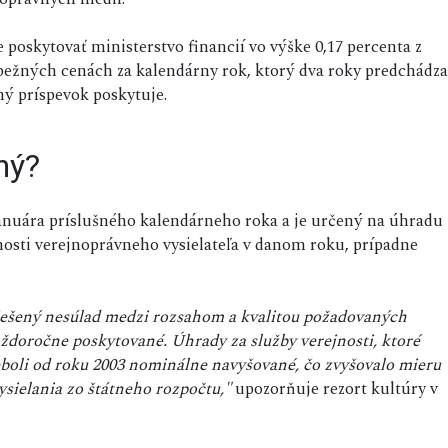
poskytovať ministerstvo financií vo výške 0,17 percenta z
žných cenách za kalendárny rok, ktorý dva roky predchádza
ý príspevok poskytuje.
ný?
anuára príslušného kalendárneho roka a je určený na úhradu
nosti verejnoprávneho vysielateľa v danom roku, prípadne
iešený nesúlad medzi rozsahom a kvalitou požadovaných
ždoročne poskytované. Úhrady za služby verejnosti, ktoré
eboli od roku 2003 nominálne navyšované, čo zvyšovalo mieru
ysielania zo štátneho rozpočtu,"
upozorňuje rezort kultúry v