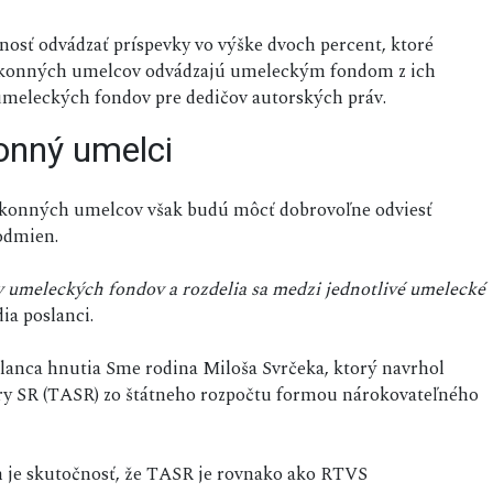
sť odvádzať príspevky vo výške dvoch percent, ktoré
ýkonných umelcov odvádzajú umeleckým fondom z ich
umeleckých fondov pre dedičov autorských práv.
onný umelci
konných umelcov však budú môcť dobrovoľne odviesť
odmien.
 umeleckých fondov a rozdelia sa medzi jednotlivé umelecké
ia poslanci.
lanca hnutia Sme rodina Miloša Svrčeka, ktorý navrhol
úry SR (TASR) zo štátneho rozpočtu formou nárokovateľného
 je skutočnosť, že TASR je rovnako ako RTVS