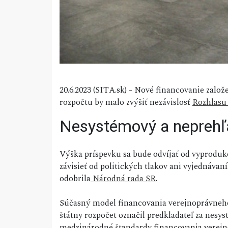
20.6.2023 (SITA.sk) - Nové financovanie zalo
rozpočtu by malo zvýšiť nezávislosť
Rozhlasu 
Nesystémový a neprehľ
Výška príspevku sa bude odvíjať od vyprod
závisieť od politických tlakov ani vyjednávaní
odobrila
Národná rada SR
.
Súčasný model financovania verejnoprávneho 
štátny rozpočet označil predkladateľ za nesys
medzinárodné štandardy financovania verejn