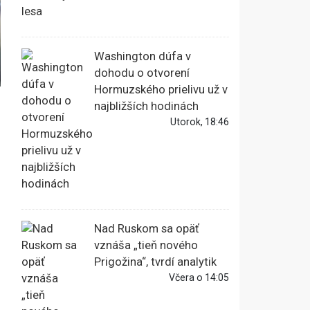
Washington dúfa v
dohodu o otvorení
Hormuzského prielivu už v
najbližších hodinách
Utorok, 18:46
Nad Ruskom sa opäť
vznáša „tieň nového
Prigožina“, tvrdí analytik
Včera o 14:05