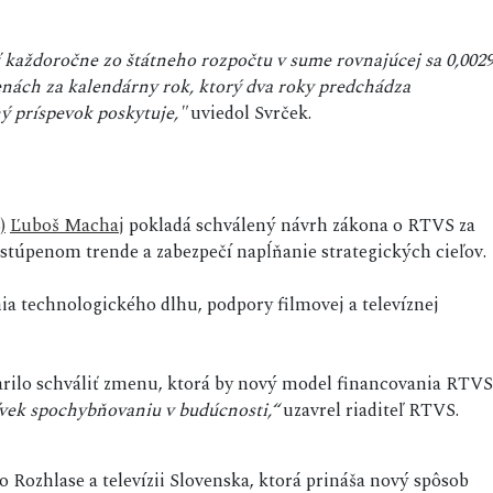
 každoročne zo štátneho rozpočtu v sume rovnajúcej sa 0,002
nách za kalendárny rok, ktorý dva roky predchádza
ý príspevok poskytuje,"
uviedol Svrček.
)
Ľuboš Machaj
pokladá schválený návrh zákona o RTVS za
stúpenom trende a zabezpečí napĺňanie strategických cieľov.
enia technologického dlhu, podpory filmovej a televíznej
arilo schváliť zmenu, ktorá by nový model financovania RTVS
ľvek spochybňovaniu v budúcnosti,“
uzavrel riaditeľ RTVS.
 Rozhlase a televízii Slovenska, ktorá prináša nový spôsob