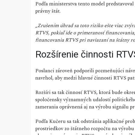
Podľa ministerstva tento model predstavoval r
právny štát.
„Zrušením úhrad sa toto riziko ešte viac zvý
RTVS, pokiaľ ide o primeranosť financovania,
financovania RTVS pri naviazaní na štátny ro
Rozšírenie činnosti RTV
Poslanci zároveň podporili pozmeňujúci náv
navrhol, aby medzi hlavné činnosti RTVS patr
Rozšíri sa tak činnosť RTVS, ktorá bude ok
spoločensky významných udalostí politickéh
zamerania oprávnená aj na výrobu signálu p
Podľa Kučeru sa tak odstránia aplikačné prob
prostriedkov zo štátneho rozpočtu na výrobu 