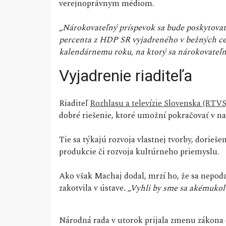
verejnoprávnym médiom.
„Nárokovateľný príspevok sa bude poskytovať
percenta z HDP SR vyjadreného v bežných ce
kalendárnemu roku, na ktorý sa nárokovateľn
Vyjadrenie riaditeľa
Riaditeľ
Rozhlasu a televízie Slovenska (RTVS
dobré riešenie, ktoré umožní pokračovať v na
Tie sa týkajú rozvoja vlastnej tvorby, dorieš
produkcie či rozvoja kultúrneho priemyslu.
Ako však Machaj dodal, mrzí ho, že sa nepod
zakotvila v ústave
. „Vyhli by sme sa akémuko
Národná rada v utorok prijala zmenu zákona o