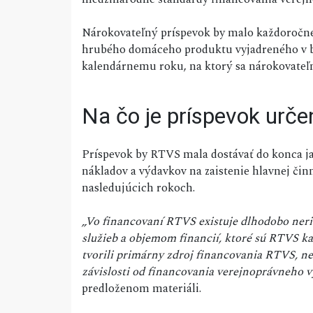
Nárokovateľný príspevok by malo každoročne 
hrubého domáceho produktu vyjadreného v be
kalendárnemu roku, na ktorý sa nárokovateľn
Na čo je príspevok urče
Príspevok by RTVS mala dostávať do konca j
nákladov a výdavkov na zaistenie hlavnej čin
nasledujúcich rokoch.
„Vo financovaní RTVS existuje dlhodobo ner
služieb a objemom financií, ktoré sú RTVS ka
tvorili primárny zdroj financovania RTVS, n
závislosti od financovania verejnoprávneho v
predloženom materiáli.