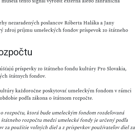
musela tento signál vyrobiť externá alebo zahraničná
rhy nezaradených poslancov Róberta Haláka a Jany
vý zdroj príjmu umeleckých fondov príspevok zo štátneho
rozpočtu
šťajú príspevky zo štátneho fondu kultúry Pro Slovakia,
ých štátnych fondov.
 kultúry každoročne poskytovať umeleckým fondom v rámci
 obdobie podľa zákona o štátnom rozpočte.
eho rozpočtu, ktorá bude umeleckým fondom rozdeľovaná
 štátneho rozpočtu medzi umelecké fondy je určený podľa
za použitie voľných diel a z príspevkov používateľov diel za