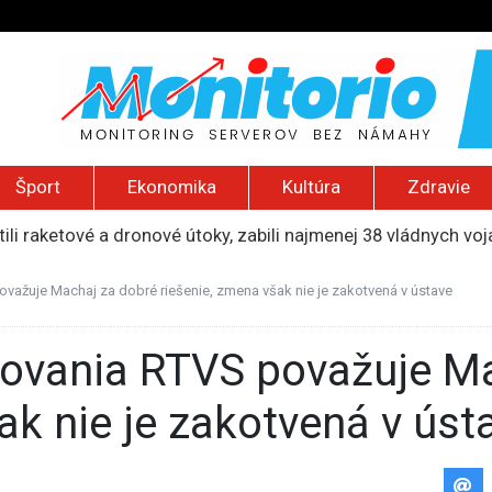
Šport
Ekonomika
Kultúra
Zdravie
ili raketové a dronové útoky, zabili najmenej 38 vládnych vo
 2026): Protest zdravotníkov, ruský letecký útok, hirošimský
e „zhasne celý Perzský záliv“, pripravil zoznam cieľov
važuje Machaj za dobré riešenie, zmena však nie je zakotvená v ústave
ku francúzskej RT, jej vyhostenie z krajiny nazvala „prenasle
uskej invázie navštívi Srbsko, Kyjev ho chce odpútať od Mosk
ak nie je zakotvená v úst