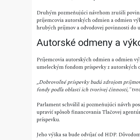
Druhým pozmeňujúci návrhom zrušili povinno
príjemcovia autorských odmien a odmien v
hrubých príjmov a odvodovej povinnosti do 
Autorské odmeny a výk
Príjemcovia autorských odmien a odmien vý
umeleckým fondom príspevky z autorských 
„Dobrovoľné príspevky budú zdrojom príjmov
fondy podľa oblasti ich tvorivej činnosti,"
tvrd
Parlament schválil aj pozmeňujúci návrh pos
upraviť spôsob financovania Tlačovej agent
príspevku.
Jeho výška sa bude odvíjať od HDP. Dôvodom