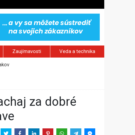
Zaujímavosti
Veda a technika
jakov
 pamätník a záchrana psov z lesných požiarov
dovaním“
vy
ave