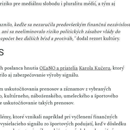
iziko pre mediálnu slobodu i pluralitu médií, a tým aj
raznilo, keďže sa nezaručila predovšetkým finančná nezávislos
 ani sa neeliminovalo riziko politických zásahov vlády do
zpočet bez ďalších bŕzd a protiváh,"
dodal rezort kultúry.
S
rh poslanca hnutia
OĽaNO a priatelia
Karola Kučeru
, ktorý
ilo aj zabezpečovanie výroby signálu.
rem uskutočňovania prenosov a záznamov z vybraných
o, kultúrneho, náboženského, umeleckého a športového
re uskutočňovanie takých prenosov.
lémy, ktoré vznikali napríklad pri vyčlenení finančných
vysielacieho signálu zo športových podujatí, keď v dôsledku