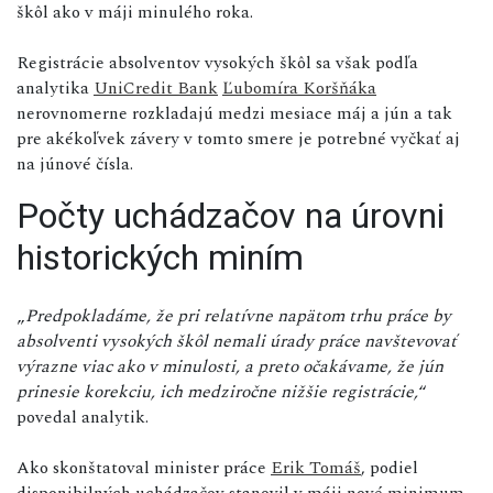
škôl ako v máji minulého roka.
Registrácie absolventov vysokých škôl sa však podľa
analytika
UniCredit Bank
Ľubomíra Koršňáka
nerovnomerne rozkladajú medzi mesiace máj a jún a tak
pre akékoľvek závery v tomto smere je potrebné vyčkať aj
na júnové čísla.
Počty uchádzačov na úrovni
historických miním
„
Predpokladáme, že pri relatívne napätom trhu práce by
absolventi vysokých škôl nemali úrady práce navštevovať
výrazne viac ako v minulosti, a preto očakávame, že jún
prinesie korekciu, ich medziročne nižšie registrácie,
“
povedal analytik.
Ako skonštatoval minister práce
Erik Tomáš
, podiel
disponibilných uchádzačov stanovil v máji nové minimum.