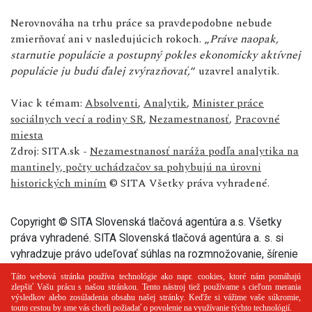
Nerovnováha na trhu práce sa pravdepodobne nebude
zmierňovať ani v nasledujúcich rokoch. „
Práve naopak,
starnutie populácie a postupný pokles ekonomicky aktívnej
populácie ju budú ďalej zvýrazňovať,
“ uzavrel analytik.
Viac k témam:
Absolventi
,
Analytik
,
Minister práce
sociálnych vecí a rodiny SR
,
Nezamestnanosť
,
Pracovné
miesta
Zdroj: SITA.sk -
Nezamestnanosť naráža podľa analytika na
mantinely, počty uchádzačov sa pohybujú na úrovni
historických miním
© SITA Všetky práva vyhradené.
Copyright © SITA Slovenská tlačová agentúra a.s. Všetky
práva vyhradené. SITA Slovenská tlačová agentúra a. s. si
vyhradzuje právo udeľovať súhlas na rozmnožovanie, šírenie
a na verejný prenos tohto článku a jeho častí.