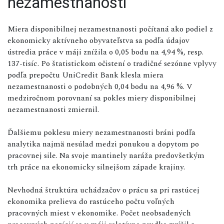
nezamestnanosti
Miera disponibilnej nezamestnanosti počítaná ako podiel z
ekonomicky aktívneho obyvateľstva sa podľa údajov
ústredia práce v máji znížila o 0,05 bodu na 4,94 %, resp.
137-tisíc. Po štatistickom očistení o tradičné sezónne vplyvy
podľa prepočtu UniCredit Bank klesla miera
nezamestnanosti o podobných 0,04 bodu na 4,96 %. V
medziročnom porovnaní sa pokles miery disponibilnej
nezamestnanosti zmiernil.
Ďalšiemu poklesu miery nezamestnanosti bráni podľa
analytika najmä nesúlad medzi ponukou a dopytom po
pracovnej sile. Na svoje mantinely naráža predovšetkým
trh práce na ekonomicky silnejšom západe krajiny.
Nevhodná štruktúra uchádzačov o prácu sa pri rastúcej
ekonomika prelieva do rastúceho počtu voľných
pracovných miest v ekonomike. Počet neobsadených