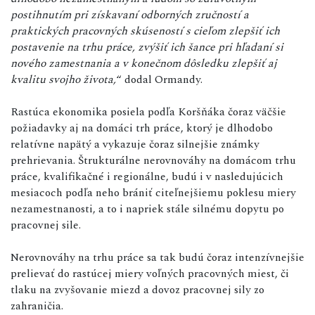
postihnutím pri získavaní odborných zručností a
praktických pracovných skúseností s cieľom zlepšiť ich
postavenie na trhu práce, zvýšiť ich šance pri hľadaní si
nového zamestnania a v konečnom dôsledku zlepšiť aj
kvalitu svojho života,
“ dodal Ormandy.
Rastúca ekonomika posiela podľa Koršňáka čoraz väčšie
požiadavky aj na domáci trh práce, ktorý je dlhodobo
relatívne napätý a vykazuje čoraz silnejšie známky
prehrievania. Štrukturálne nerovnováhy na domácom trhu
práce, kvalifikačné i regionálne, budú i v nasledujúcich
mesiacoch podľa neho brániť citeľnejšiemu poklesu miery
nezamestnanosti, a to i napriek stále silnému dopytu po
pracovnej sile.
Nerovnováhy na trhu práce sa tak budú čoraz intenzívnejšie
prelievať do rastúcej miery voľných pracovných miest, či
tlaku na zvyšovanie miezd a dovoz pracovnej sily zo
zahraničia.