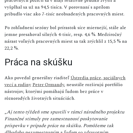
pracovných pozícií sa v máji relatívne prudko zvýšil a
vyšplhal sa už na 94,5 tisíca. V porovnaní s aprílom
pribudlo viac ako 7-tisíc neobsadených pracovných miest.
Po zohľadnení sezóny bol prírastok síce miernejší, stále ale
jemne presahoval silných 4-tisíc, resp. 4,6 %. Medziročný
nárast voľných pracovných miest sa tak zrýchlil z 15,5 % na
22,2 %.
Práca na skúšku
Ako povedal generálny riaditeľ
Ústredia práce, sociálnych
vecí a rodiny
Peter Ormandy
, neustále rozširujú portfólio
nástrojov, ktorými pomáhajú ľudom bez práce v
rôznorodých životných situáciách.
„
Aj tento týždeň sme spustili v rámci národného projektu
Finančné stimuly pre zamestnanosť poskytovanie
príspevku v prípade práce na skúšku. Pomôžeme tak
dlhodobo nezamestnaným a ľuďom so zdravotným