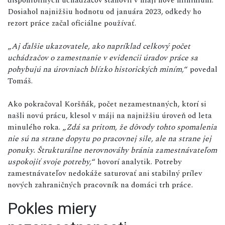
Dosiahol najnižšiu hodnotu od januára 2023, odkedy ho
rezort práce začal oficiálne používať.
„
Aj ďalšie ukazovatele, ako napríklad celkový počet
uchádzačov o zamestnanie v evidencii úradov práce sa
pohybujú na úrovniach blízko historických miním,
“ povedal
Tomáš.
Ako pokračoval Koršňák, počet nezamestnaných, ktorí si
našli novú prácu, klesol v máji na najnižšiu úroveň od leta
minulého roka. „
Zdá sa pritom, že dôvody tohto spomalenia
nie sú na strane dopytu po pracovnej sile, ale na strane jej
ponuky. Štrukturálne nerovnováhy bránia zamestnávateľom
uspokojiť svoje potreby,
“ hovorí analytik. Potreby
zamestnávateľov nedokáže saturovať ani stabilný prílev
nových zahraničných pracovník na domáci trh práce.
Pokles miery