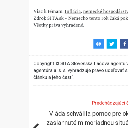
Viac k témam:
Inflácia
,
nemecké hospodárst
Zdroj: SITA.sk -
Nemecko tento rok čaká pokl
Všetky práva vyhradené.
Copyright © SITA Slovenská tlačová agentúra
agentúra a. s. si vyhradzuje právo udeľovať 
článku a jeho častí.
Predchádzajúci 
Vláda schválila pomoc pre o
zasiahnuté mimoriadnou situ