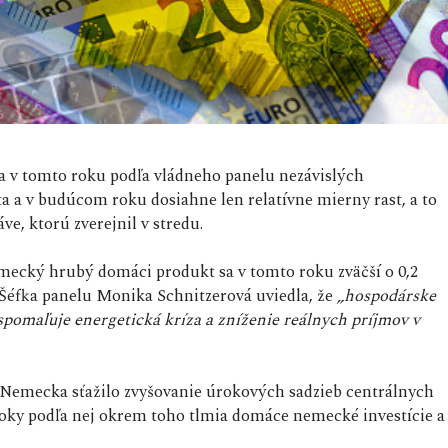
sa v tomto roku podľa vládneho panelu nezávislých
 a v budúcom roku dosiahne len relatívne mierny rast, a to
ve, ktorú zverejnil v stredu.
mecký hrubý domáci produkt sa v tomto roku zväčší o 0,2
. Šéfka panelu Monika Schnitzerová uviedla, že
„hospodárske
spomaľuje energetická kríza a zníženie reálnych príjmov v
 Nemecka sťažilo zvyšovanie úrokových sadzieb centrálnych
oky podľa nej okrem toho tlmia domáce nemecké investície a