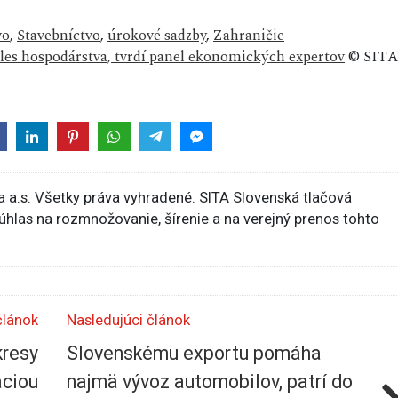
vo
,
Stavebníctvo
,
úrokové sadzby
,
Zahraničie
es hospodárstva, tvrdí panel ekonomických expertov
© SITA
 a.s. Všetky práva vyhradené. SITA Slovenská tlačová
súhlas na rozmnožovanie, šírenie a na verejný prenos tohto
článok
Nasledujúci článok
kresy
Slovenskému exportu pomáha
áciou
najmä vývoz automobilov, patrí do