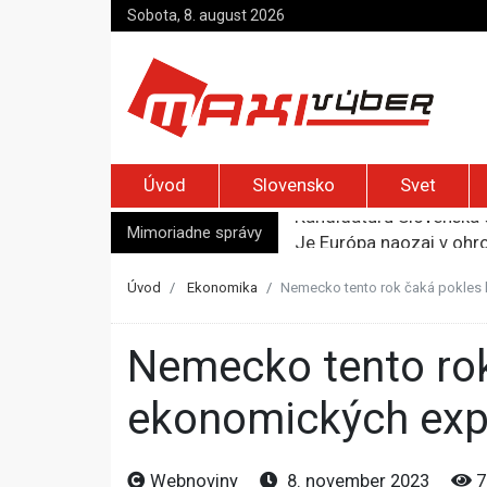
Sobota, 8. august 2026
Úvod
Slovensko
Svet
Mimoriadne správy
Je Európa naozaj v ohr
Pápež Lev XIV. sa vo Fr
Kyjev žiada EÚ o 220 mi
Úvod
Ekonomika
Nemecko tento rok čaká pokles 
Merz zvolal bezpečnostn
Kandidatúru Slovenska 
Nemecko tento rok čaká pokles hospodárstva, tvrdí panel
ekonomických exp
Webnoviny
8. november 2023
7