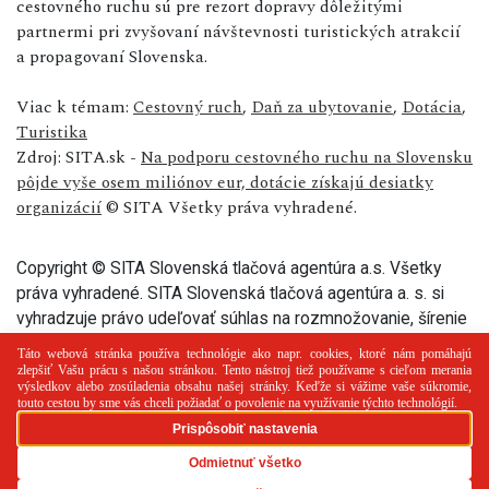
cestovného ruchu sú pre rezort dopravy dôležitými
partnermi pri zvyšovaní návštevnosti turistických atrakcií
a propagovaní Slovenska.
Viac k témam:
Cestovný ruch
,
Daň za ubytovanie
,
Dotácia
,
Turistika
Zdroj: SITA.sk -
Na podporu cestovného ruchu na Slovensku
pôjde vyše osem miliónov eur, dotácie získajú desiatky
organizácií
© SITA Všetky práva vyhradené.
Copyright © SITA Slovenská tlačová agentúra a.s. Všetky
práva vyhradené. SITA Slovenská tlačová agentúra a. s. si
vyhradzuje právo udeľovať súhlas na rozmnožovanie, šírenie
a na verejný prenos tohto článku a jeho častí.
PR článok
Reklama
Spolupráca
Kontakt
Zásady