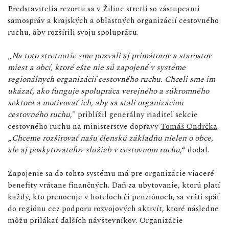
Predstavitelia rezortu sa v Žiline stretli so zástupcami
samospráv a krajských a oblastných organizácií cestovného
ruchu, aby rozšírili svoju spoluprácu.
„
Na toto stretnutie sme pozvali aj primátorov a starostov
miest a obcí, ktoré ešte nie sú zapojené v systéme
regionálnych organizácií cestovného ruchu. Chceli sme im
ukázať, ako funguje spolupráca verejného a súkromného
sektora a motivovať ich, aby sa stali organizáciou
cestovného ruchu
," priblížil generálny riaditeľ sekcie
cestovného ruchu na ministerstve dopravy
Tomáš Ondrčka
.
„
Chceme rozširovať našu členskú základňu nielen o obce,
ale aj poskytovateľov služieb v cestovnom ruchu
,“ dodal.
Zapojenie sa do tohto systému má pre organizácie viaceré
benefity vrátane finančných. Daň za ubytovanie, ktorú platí
každý, kto prenocuje v hoteloch či penziónoch, sa vráti späť
do regiónu cez podporu rozvojových aktivít, ktoré následne
môžu prilákať ďalších návštevníkov. Organizácie