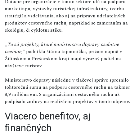
Dotácie pre organizácie v tomto sektore idú na podporu
marketingu, výstavby turistickej infraštruktúry, tvorbu
stratégií a vzdelávania, ako aj na prípravu udržateľných
produktov cestovného ruchu, napríklad so zameraním na
ekológiu, či cykloturistiku.
„
To sú projekty, ktoré ministerstvo dopravy osobitne
oceňuje
," podotkla štátna tajomníčka, pričom najmä v
Žilinskom a Prešovskom kraji majú výrazný podiel na
návšteve turistov.
Ministerstvo dopravy následne v tlačovej správe spresnilo
tohtoročnú sumu na podporu cestovného ruchu na takmer
8,9 milióna eur. S organizáciami cestovného ruchu už
podpísalo zmluvy na realizáciu projektov v tomto objeme.
Viacero benefitov, aj
finančných