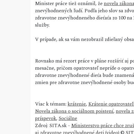
Minister práce tiež oznámil, že
novela zákona
znevýhodnených ľudí. Podľa jeho slov sa zdv
zdravotne znevýhodneného dieťaťa zo 100 na 20
služby.
V prípade, ak sa vám nezobrazil zdieľaný ob
Rovnako má rezort práce v pláne rozšíriť aj p
mesačne, pričom opatrovateľ nepríde o opatr
zdravotne znevýhodnené dieťa bude znamená ti
zmien pre zdravotne znevýhodnené osoby bude
Viac k témam:
krátenie
,
Krátenie opatrovate
Novela zákona o sociálnom poistení
,
novela 
príspevok
,
Sociálne
Zdroj: SITA.sk -
Ministerstvo práce chce zruš
aj zdravotne znevýhodnené deti (video)
© SITA