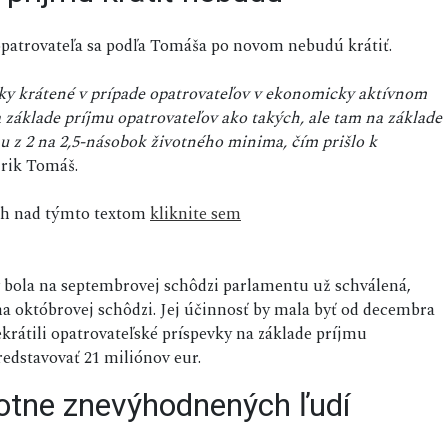
opatrovateľa sa podľa Tomáša po novom nebudú krátiť.
vky krátené v prípade opatrovateľov v ekonomicky aktívnom
a základe príjmu opatrovateľov ako takých, ale tam na základe
u z 2 na 2,5-násobok životného minima, čím prišlo k
rik Tomáš.
sah nad týmto textom
kliknite sem
v bola na septembrovej schôdzi parlamentu už schválená,
 na októbrovej schôdzi. Jej účinnosť by mala byť od decembra
krátili opatrovateľské príspevky na základe príjmu
edstavovať 21 miliónov eur.
votne znevýhodnených ľudí