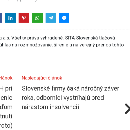
 a.s. Všetky práva vyhradené. SITA Slovenská tlačová
súhlas na rozmnožovanie, šírenie a na verejný prenos tohto
článok
Nasledujúci článok
H pri
Slovenské firmy čaká náročný záver
zenie
roka, odborníci vystríhajú pred
ľuďom
nárastom insolvencií
tnutí
foto)