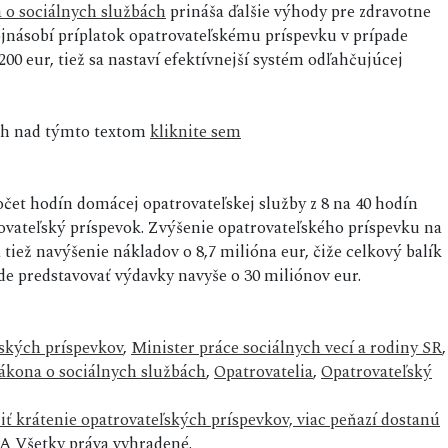
 o sociálnych službách
prináša ďalšie výhody pre zdravotne
ojnásobí príplatok opatrovateľskému príspevku v prípade
0 eur, tiež sa nastaví efektívnejší systém odľahčujúcej
sah nad týmto textom
kliknite sem
očet hodín domácej opatrovateľskej služby z 8 na 40 hodín
ovateľský príspevok. Zvýšenie opatrovateľského príspevku na
ež navýšenie nákladov o 8,7 milióna eur, čiže celkový balík
 predstavovať výdavky navyše o 30 miliónov eur.
ľských príspevkov
,
Minister práce sociálnych vecí a rodiny SR
,
zákona o sociálnych službách
,
Opatrovatelia
,
Opatrovateľský
iť krátenie opatrovateľských príspevkov, viac peňazí dostanú
 Všetky práva vyhradené.