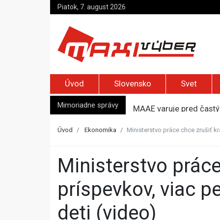
Piatok, 7. august 2026
Úvod
Slovensko
Svet
Mimoriadne správy
MAAE varuje pred častým
Zelenskyj prvýkrát od r
Jemenskí Húsíovia spust
Úvod
Ekonomika
Ministerstvo práce chce zrušiť k
Top foto dňa (6. august
Izraelskí osadníci zaút
Ministerstvo práce chce zrušiť krátenie opatrovateľských
príspevkov, viac 
deti (video)