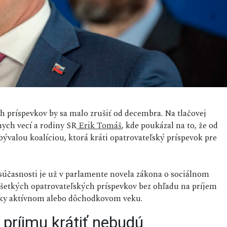
ch príspevkov by sa malo zrušiť od decembra. Na tlačovej
nych vecí a rodiny SR
Erik Tomáš
, kde poukázal na to, že od
 bývalou koalíciou, ktorá kráti opatrovateľský príspevok pre
 súčasnosti je už v parlamente novela zákona o sociálnom
ie všetkých opatrovateľských príspevkov bez ohľadu na príjem
icky aktívnom alebo dôchodkovom veku.
 príjmu krátiť nebudú