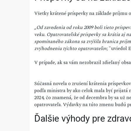
Všetky krátené príspevky na základe príjmu 
„Od zavedenia od roku 2009 boli tieto príspe
veku. Opatrovateľské príspevky sa krátia aj n
spomínaného zákona sa zvýšila hranica príjm
zvýhodneniu týchto opatrovateľov,"
uviedol E
V prípade, ak sa vám nezobrazil zdieľaný ob
Súčasná novela o zrušení krátenia príspevko
podľa ministra by ako celok mala byť prijatá
2024, čo znamená, že od decembra by sa už ne
opatrovateľa. Výdavky na túto zmenu budú pr
Ďalšie výhody pre zdra