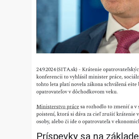
24.9.2024 (SITA.sk) - Krátenie opatrovateľský
konferencii to vyhlásil minister práce, sociál
tohto leta platí novela zákona schválená ešte
opatrovateľov v dôchodkovom veku.
Ministerstvo práce
sa rozhodlo to zmeniť a v
poistení, ktorá si dáva za cieľ zrušiť kráten
osoby, alebo či ide o opatrovateľa v ekonom
Príspevky sa na základe