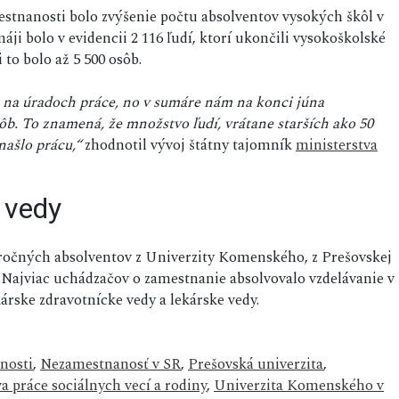
nanosti bolo zvýšenie počtu absolventov vysokých škôl v
i bolo v evidencii 2 116 ľudí, ktorí ukončili vysokoškolské
to bolo až 5 500 osôb.
lo na úradoch práce, no v sumáre nám na konci júna
ôb. To znamená, že množstvo ľudí, vrátane starších ako 50
našlo prácu,“
zhodnotil vývoj štátny tajomník
ministerstva
 vedy
toročných absolventov z Univerzity Komenského, z Prešovskej
a. Najviac uchádzačov o zamestnanie absolvovalo vzdelávanie v
rske zdravotnícke vedy a lekárske vedy.
nosti
,
Nezamestnanosť v SR
,
Prešovská univerzita
,
a práce sociálnych vecí a rodiny
,
Univerzita Komenského v