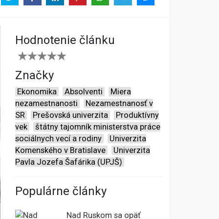
Hodnotenie článku
Značky
Ekonomika
Absolventi
Miera
nezamestnanosti
Nezamestnanosť v
SR
Prešovská univerzita
Produktívny
vek
štátny tajomník ministerstva práce
sociálnych vecí a rodiny
Univerzita
Komenského v Bratislave
Univerzita
Pavla Jozefa Šafárika (UPJŠ)
Populárne články
Nad Ruskom sa opäť