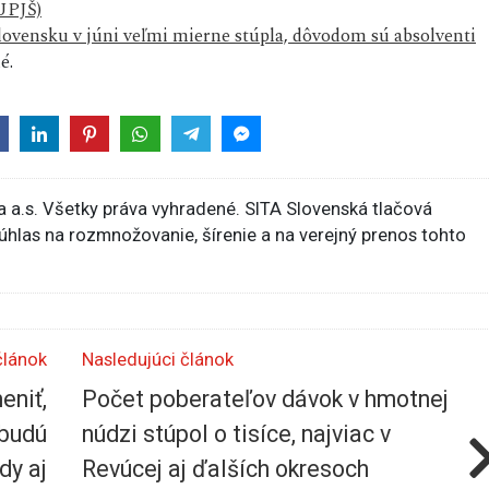
(UPJŠ)
ovensku v júni veľmi mierne stúpla, dôvodom sú absolventi
é.
 a.s. Všetky práva vyhradené. SITA Slovenská tlačová
súhlas na rozmnožovanie, šírenie a na verejný prenos tohto
článok
Nasledujúci článok
eniť,
Počet poberateľov dávok v hmotnej
 budú
núdzi stúpol o tisíce, najviac v
dy aj
Revúcej aj ďalších okresoch