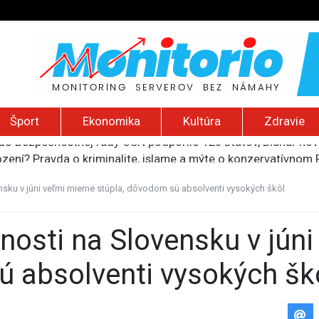
Šport
Ekonomika
Kultúra
Zdravie
ození? Pravda o kriminalite, islame a mýte o konzervatívn
ancúzsku stretne s obeťami sexuálneho zneužívania kňazmi
liónov eur na pomoc farmárom, ktorých postihla blokáda prí
sku v júni veľmi mierne stúpla, dôvodom sú absolventi vysokých škôl
ú radu štátu po incidente s dronom pri ukrajinskom lietadle
do Bezpečnostnej rady OSN podporilo 123 štátov, Blanár hovo
ú absolventi vysokých šk