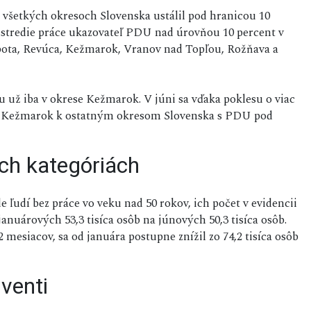
všetkých okresoch Slovenska ustálil pod hranicou 10
 ústredie práce ukazovateľ PDU nad úrovňou 10 percent v
obota, Revúca, Kežmarok, Vranov nad Topľou, Rožňava a
už iba v okrese Kežmarok. V júni sa vďaka poklesu o viac
es Kežmarok k ostatným okresom Slovenska s PDU pod
ých kategóriách
de ľudí bez práce vo veku nad 50 rokov, ich počet v evidencii
anuárových 53,3 tisíca osôb na júnových 50,3 tisíca osôb.
2 mesiacov, sa od januára postupne znížil zo 74,2 tisíca osôb
lventi