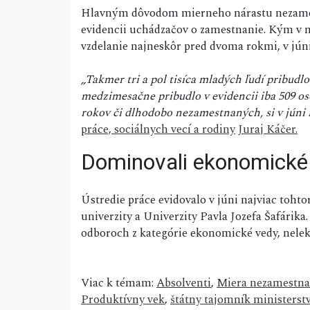
Hlavným dôvodom mierneho nárastu nezamest
evidencii uchádzačov o zamestnanie. Kým v máj
vzdelanie najneskôr pred dvoma rokmi, v júni 
„Takmer tri a pol tisíca mladých ľudí pribud
medzimesačne pribudlo v evidencii iba 509 os
rokov či dlhodobo nezamestnaných, si v júni 
práce, sociálnych vecí a rodiny
Juraj Káčer.
Dominovali ekonomické
Ústredie práce evidovalo v júni najviac toh
univerzity a Univerzity Pavla Jozefa Šafárik
odboroch z kategórie ekonomické vedy, neleká
Viac k témam:
Absolventi
,
Miera nezamestna
Produktívny vek
,
štátny tajomník ministerstv