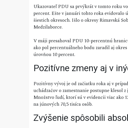
Ukazovateľ PDU sa prvýkrát v tomto roku vo 
percent. Ešte v januári tohto roka evidovalo
šiestich okresoch. Išlo o okresy Rimavská S
Medzilaborce.
V máji presahoval PDU 10-percentnú hranicu 
ako pol percentuálneho bodu zaradil aj okr
úrovňou 10 percent.
Pozitívne zmeny aj v in
Pozitívny vývoj je od začiatku roka aj v prípa
uchádzačov o zamestnanie postupne klesol z j
Množstvo ľudí, ktorí sú v evidencii viac ako 1
na júnových 70,5 tisíca osôb.
Zvýšenie spôsobili abso