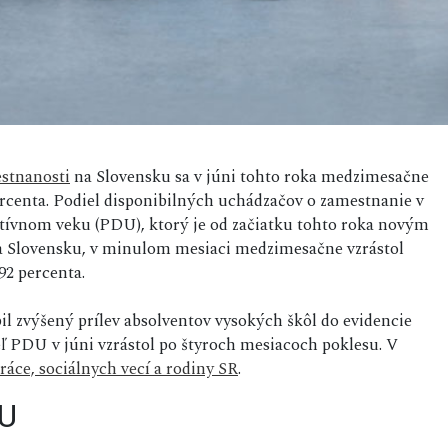
stnanosti
na Slovensku sa v júni tohto roka medzimesačne
ercenta. Podiel disponibilných uchádzačov o zamestnanie v
tívnom veku (PDU), ktorý je od začiatku tohto roka novým
 Slovensku, v minulom mesiaci medzimesačne vzrástol
92 percenta.
l zvýšený prílev absolventov vysokých škôl do evidencie
 PDU v júni vzrástol po štyroch mesiacoch poklesu. V
ráce, sociálnych vecí a rodiny SR
.
DU