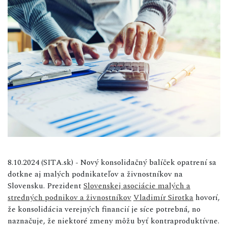
8.10.2024 (SITA.sk) - Nový konsolidačný balíček opatrení sa
dotkne aj malých podnikateľov a živnostníkov na
Slovensku. Prezident
Slovenskej asociácie malých a
stredných podnikov a živnostníkov
Vladimír Sirotka
hovorí,
že konsolidácia verejných financií je síce potrebná, no
naznačuje, že niektoré zmeny môžu byť kontraproduktívne.