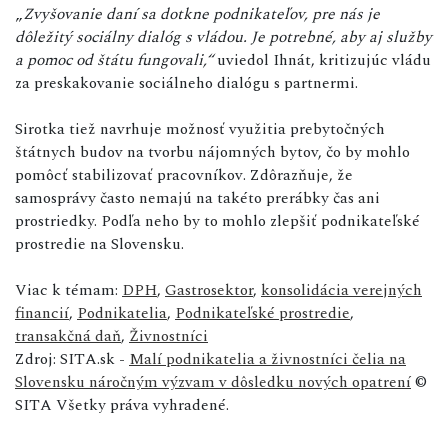
„
Zvyšovanie daní sa dotkne podnikateľov, pre nás je
dôležitý sociálny dialóg s vládou. Je potrebné, aby aj služby
a pomoc od štátu fungovali,“
uviedol Ihnát, kritizujúc vládu
za preskakovanie sociálneho dialógu s partnermi.
Sirotka tiež navrhuje možnosť využitia prebytočných
štátnych budov na tvorbu nájomných bytov, čo by mohlo
pomôcť stabilizovať pracovníkov. Zdôrazňuje, že
samosprávy často nemajú na takéto prerábky čas ani
prostriedky. Podľa neho by to mohlo zlepšiť podnikateľské
prostredie na Slovensku.
Viac k témam:
DPH
,
Gastrosektor
,
konsolidácia verejných
financií
,
Podnikatelia
,
Podnikateľské prostredie
,
transakčná daň
,
Živnostníci
Zdroj: SITA.sk -
Malí podnikatelia a živnostníci čelia na
Slovensku náročným výzvam v dôsledku nových opatrení
©
SITA Všetky práva vyhradené.