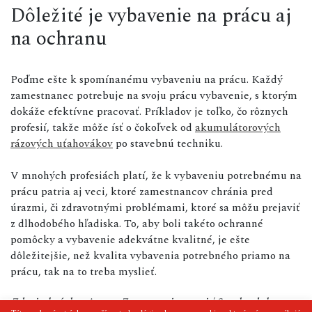
Dôležité je vybavenie na prácu aj
na ochranu
Poďme ešte k spomínanému vybaveniu na prácu. Každý
zamestnanec potrebuje na svoju prácu vybavenie, s ktorým
dokáže efektívne pracovať. Príkladov je toľko, čo rôznych
profesií, takže môže ísť o čokoľvek od
akumulátorových
rázových uťahovákov
po stavebnú techniku.
V mnohých profesiách platí, že k vybaveniu potrebnému na
prácu patria aj veci, ktoré zamestnancov chránia pred
úrazmi, či zdravotnými problémami, ktoré sa môžu prejaviť
z dlhodobého hľadiska. To, aby boli takéto ochranné
pomôcky a vybavenie adekvátne kvalitné, je ešte
dôležitejšie, než kvalita vybavenia potrebného priamo na
prácu, tak na to treba myslieť.
Zdroj obrázka: Autor: Zamrznuti tonovi / Stock.adobe.com