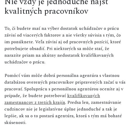
Nie vždy je jednoduché nájsť
kvalitných pracovníkov
To, či budete mať na výber dostatok uchádzačov o prácu
závisí od viacerých faktorov a nie všetky súvisia s tým, čo
im ponúknete. Veľa závisí aj od pracovných pozícií, ktoré
potrebujete obsadiť. Pri niektorých sa môže stať, že
narazíte priam na akútny nedostatok kvalifikovaných
uchádzačov o prácu.
Pomôcť vám môže dobrá personálna agentúra s vlastnou
databázou overených pracovníkov pripravených začať u vás
pracovať. Spoluprácu s personálnou agentúrou oceníte aj v
prípade, že budete potrebovať
kvalifikovaných
zamestnancov z tretích krajín
. Predsa len, zamestnávanie
cudzincov nie je legislatívne úplne jednoduché a tak je
lepšie, ak sa o to postará agentúra, ktorá s tým má bohaté
skúsenosti.