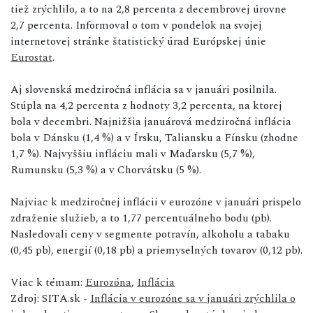
tiež zrýchlilo, a to na 2,8 percenta z decembrovej úrovne
2,7 percenta. Informoval o tom v pondelok na svojej
internetovej stránke štatistický úrad Európskej únie
Eurostat
.
Aj slovenská medziročná inflácia sa v januári posilnila.
Stúpla na 4,2 percenta z hodnoty 3,2 percenta, na ktorej
bola v decembri. Najnižšia januárová medziročná inflácia
bola v Dánsku (1,4 %) a v Írsku, Taliansku a Fínsku (zhodne
1,7 %). Najvyššiu infláciu mali v Maďarsku (5,7 %),
Rumunsku (5,3 %) a v Chorvátsku (5 %).
Najviac k medziročnej inflácii v eurozóne v januári prispelo
zdraženie služieb, a to 1,77 percentuálneho bodu (pb).
Nasledovali ceny v segmente potravín, alkoholu a tabaku
(0,45 pb), energií (0,18 pb) a priemyselných tovarov (0,12 pb).
Viac k témam:
Eurozóna
,
Inflácia
Zdroj: SITA.sk -
Inflácia v eurozóne sa v januári zrýchlila o