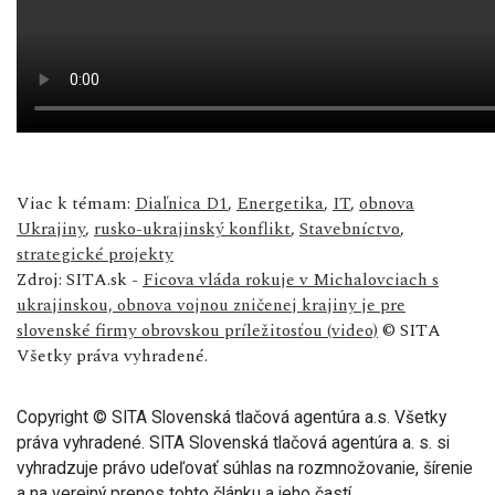
Viac k témam:
Diaľnica D1
,
Energetika
,
IT
,
obnova
Ukrajiny
,
rusko-ukrajinský konflikt
,
Stavebníctvo
,
strategické projekty
Zdroj: SITA.sk -
Ficova vláda rokuje v Michalovciach s
ukrajinskou, obnova vojnou zničenej krajiny je pre
slovenské firmy obrovskou príležitosťou (video)
© SITA
Všetky práva vyhradené.
Copyright © SITA Slovenská tlačová agentúra a.s. Všetky
práva vyhradené. SITA Slovenská tlačová agentúra a. s. si
vyhradzuje právo udeľovať súhlas na rozmnožovanie, šírenie
a na verejný prenos tohto článku a jeho častí.