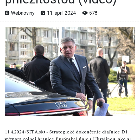
Webnoviny
11. apríl 2024
578
11.4.2024 (SITA.sk) - Strategické dokončenie diaľnice D1,
význam colnej hranice
Európskej únie
s Ukrajinou, ako aj