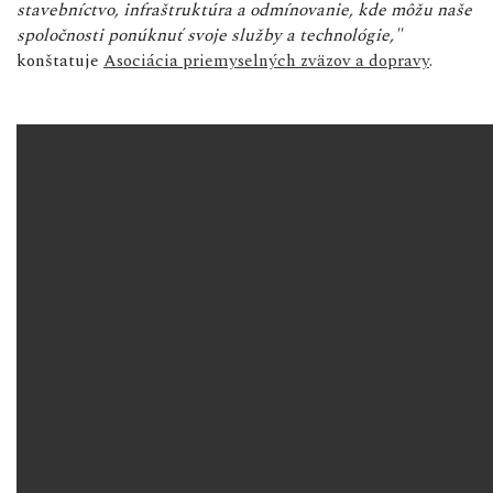
stavebníctvo, infraštruktúra a odmínovanie, kde môžu naše
spoločnosti ponúknuť svoje služby a technológie,"
konštatuje
Asociácia priemyselných zväzov a dopravy
.