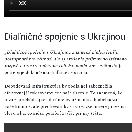
Diaľničné spojenie s Ukrajinou
„Diaľničné spojenie s Ukrajinou znamená nielen lepšiu
dostupnosť pre obchod, ale aj zvýšenie príjmov do štátneho
rozpočtu prostredníctvom colných poplatkov,"
zdôrazňuje
potrebuje dokončenia diaľnice asociácia.
Dobudovaná infraštruktúra by podľa nej zabezpečila
efektívnejší tok tovarov cez naše územie. To znamená, že
tovary prichádzajúce do únie by už nemuseli obchádzať
naše hranice, ale preclievali by sa vo väčšej miere práve na
Slovensku, čo môže pomôcť zvýšiť príjmy štátu.