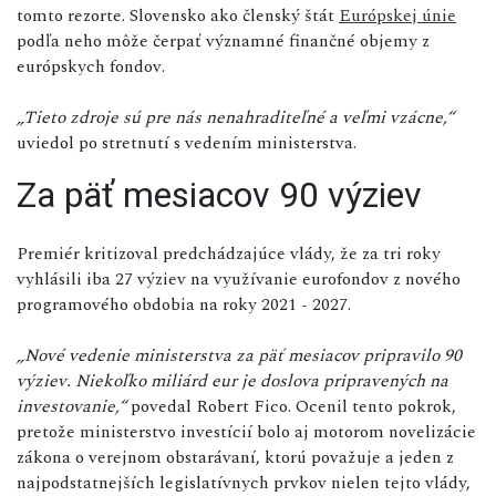
tomto rezorte. Slovensko ako členský štát
Európskej únie
podľa neho môže čerpať významné finančné objemy z
európskych fondov.
„Tieto zdroje sú pre nás nenahraditeľné a veľmi vzácne,“
uviedol po stretnutí s vedením ministerstva.
Za päť mesiacov 90 výziev
Premiér kritizoval predchádzajúce vlády, že za tri roky
vyhlásili iba 27 výziev na využívanie eurofondov z nového
programového obdobia na roky 2021 - 2027.
„Nové vedenie ministerstva za päť mesiacov pripravilo 90
výziev. Niekoľko miliárd eur je doslova pripravených na
investovanie,“
povedal Robert Fico. Ocenil tento pokrok,
pretože ministerstvo investícií bolo aj motorom novelizácie
zákona o verejnom obstarávaní, ktorú považuje a jeden z
najpodstatnejších legislatívnych prvkov nielen tejto vlády,