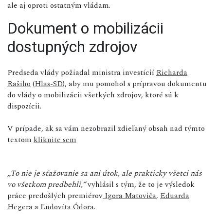
ale aj oproti ostatným vládam.
Dokument o mobilizácii
dostupných zdrojov
Predseda vlády požiadal ministra investícií
Richarda
Rašiho
(
Hlas-SD
), aby mu pomohol s prípravou dokumentu
do vlády o mobilizácii všetkých zdrojov, ktoré sú k
dispozícii.
V prípade, ak sa vám nezobrazil zdieľaný obsah nad týmto
textom
kliknite sem
„To nie je sťažovanie sa ani útok, ale prakticky všetci nás
vo všetkom predbehli,“
vyhlásil s tým, že to je výsledok
práce predošlých premiérov
Igora Matoviča
,
Eduarda
Hegera
a
Ľudovíta Ódora
.