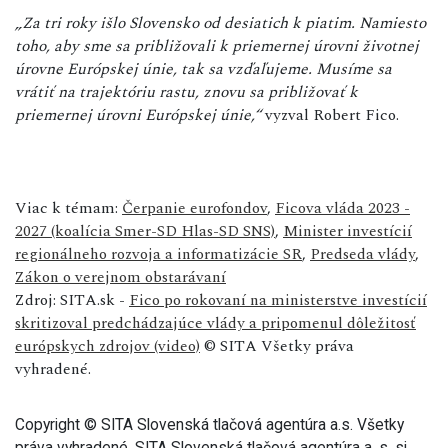
„Za tri roky išlo Slovensko od desiatich k piatim. Namiesto
toho, aby sme sa približovali k priemernej úrovni životnej
úrovne Európskej únie, tak sa vzďaľujeme. Musíme sa
vrátiť na trajektóriu rastu, znovu sa približovať k
priemernej úrovni Európskej únie,“
vyzval Robert Fico.
Viac k témam:
Čerpanie eurofondov
,
Ficova vláda 2023 -
2027 (koalícia Smer-SD Hlas-SD SNS)
,
Minister investícií
regionálneho rozvoja a informatizácie SR
,
Predseda vlády
,
Zákon o verejnom obstarávaní
Zdroj: SITA.sk -
Fico po rokovaní na ministerstve investícií
skritizoval predchádzajúce vlády a pripomenul dôležitosť
európskych zdrojov (video)
© SITA Všetky práva
vyhradené.
Copyright © SITA Slovenská tlačová agentúra a.s. Všetky
práva vyhradené. SITA Slovenská tlačová agentúra a. s. si