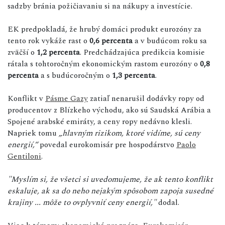
sadzby bránia požičiavaniu si na nákupy a investície.
EK predpokladá, že hrubý domáci produkt eurozóny za
tento rok vykáže rast o
0,6 percenta
a v budúcom roku sa
zväčší o
1,2 percenta
. Predchádzajúca predikcia komisie
rátala s tohtoročným ekonomickým rastom eurozóny o
0,8
percenta
a s budúcoročným o
1,3 percenta
.
Konflikt v
Pásme Gazy
zatiaľ nenarušil dodávky ropy od
producentov z Blízkeho východu, ako sú Saudská Arábia a
Spojené arabské emiráty, a ceny ropy nedávno klesli.
Napriek tomu
„hlavným rizikom, ktoré vidíme, sú ceny
energií,“
povedal eurokomisár pre hospodárstvo
Paolo
Gentiloni
.
"Myslím si, že všetci si uvedomujeme, že ak tento konflikt
eskaluje, ak sa do neho nejakým spôsobom zapoja susedné
krajiny ... môže to ovplyvniť ceny energií,"
dodal.