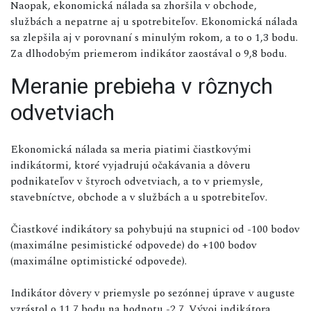
Naopak, ekonomická nálada sa zhoršila v obchode,
službách a nepatrne aj u spotrebiteľov. Ekonomická nálada
sa zlepšila aj v porovnaní s minulým rokom, a to o 1,3 bodu.
Za dlhodobým priemerom indikátor zaostával o 9,8 bodu.
Meranie prebieha v rôznych
odvetviach
Ekonomická nálada sa meria piatimi čiastkovými
indikátormi, ktoré vyjadrujú očakávania a dôveru
podnikateľov v štyroch odvetviach, a to v priemysle,
stavebníctve, obchode a v službách a u spotrebiteľov.
Čiastkové indikátory sa pohybujú na stupnici od -100 bodov
(maximálne pesimistické odpovede) do +100 bodov
(maximálne optimistické odpovede).
Indikátor dôvery v priemysle po sezónnej úprave v auguste
vzrástol o 11,7 bodu na hodnotu -2,7. Vývoj indikátora