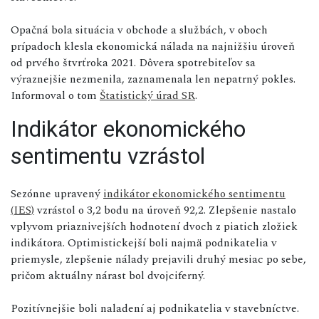
Opačná bola situácia v obchode a službách, v oboch
prípadoch klesla ekonomická nálada na najnižšiu úroveň
od prvého štvrťroka 2021. Dôvera spotrebiteľov sa
výraznejšie nezmenila, zaznamenala len nepatrný pokles.
Informoval o tom
Štatistický úrad SR
.
Indikátor ekonomického
sentimentu vzrástol
Sezónne upravený
indikátor ekonomického sentimentu
(IES)
vzrástol o 3,2 bodu na úroveň 92,2. Zlepšenie nastalo
vplyvom priaznivejších hodnotení dvoch z piatich zložiek
indikátora. Optimistickejší boli najmä podnikatelia v
priemysle, zlepšenie nálady prejavili druhý mesiac po sebe,
pričom aktuálny nárast bol dvojciferný.
Pozitívnejšie boli naladení aj podnikatelia v stavebníctve.