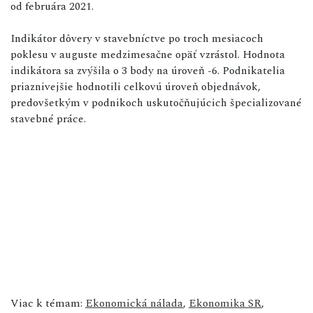
od februára 2021.
Indikátor dôvery v stavebníctve po troch mesiacoch
poklesu v auguste medzimesačne opäť vzrástol. Hodnota
indikátora sa zvýšila o 3 body na úroveň -6. Podnikatelia
priaznivejšie hodnotili celkovú úroveň objednávok,
predovšetkým v podnikoch uskutočňujúcich špecializované
stavebné práce.
Viac k témam:
Ekonomická nálada
,
Ekonomika SR
,