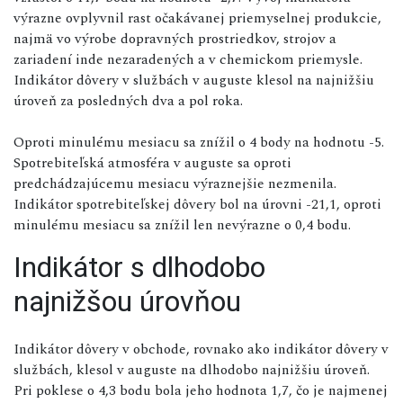
výrazne ovplyvnil rast očakávanej priemyselnej produkcie,
najmä vo výrobe dopravných prostriedkov, strojov a
zariadení inde nezaradených a v chemickom priemysle.
Indikátor dôvery v službách v auguste klesol na najnižšiu
úroveň za posledných dva a pol roka.
Oproti minulému mesiacu sa znížil o 4 body na hodnotu -5.
Spotrebiteľská atmosféra v auguste sa oproti
predchádzajúcemu mesiacu výraznejšie nezmenila.
Indikátor spotrebiteľskej dôvery bol na úrovni -21,1, oproti
minulému mesiacu sa znížil len nevýrazne o 0,4 bodu.
Indikátor s dlhodobo
najnižšou úrovňou
Indikátor dôvery v obchode, rovnako ako indikátor dôvery v
službách, klesol v auguste na dlhodobo najnižšiu úroveň.
Pri poklese o 4,3 bodu bola jeho hodnota 1,7, čo je najmenej