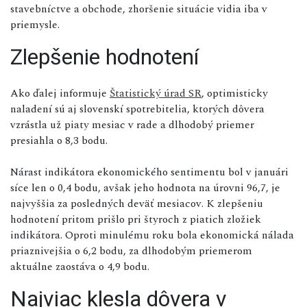
stavebníctve a obchode, zhoršenie situácie vidia iba v
priemysle.
Zlepšenie hodnotení
Ako ďalej informuje
Štatistický úrad SR
, optimisticky
naladení sú aj slovenskí spotrebitelia, ktorých dôvera
vzrástla už piaty mesiac v rade a dlhodobý priemer
presiahla o 8,3 bodu.
Nárast indikátora ekonomického sentimentu bol v januári
síce len o 0,4 bodu, avšak jeho hodnota na úrovni 96,7, je
najvyššia za posledných deväť mesiacov. K zlepšeniu
hodnotení pritom prišlo pri štyroch z piatich zložiek
indikátora. Oproti minulému roku bola ekonomická nálada
priaznivejšia o 6,2 bodu, za dlhodobým priemerom
aktuálne zaostáva o 4,9 bodu.
Najviac klesla dôvera v