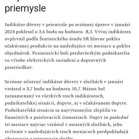
priemysle
Indikátor dôvery v priemysle po sezónnej úprave v januári
2024 poklesol o 3,6 bodu na hodnotu -8,3. Vývoj indikátora
ovplyvnil podľa Štatistického úradu SR hlavne pokles
očakávanej produkcie na nasledujúce tri mesiace a pokles
objednávok. Pesimistickí boli predovšetkým podnikatelia
vo výrobe elektrických zariadení a dopravných
prostriedkov.
Sezónne očistený indikátor dôvery v službách v januári
vzrástol o 3,7 bodu na hodnotu 10,7. Nárast bol
zaznamenaný vo všetkých troch indikátoroch,
podnikateľskej situácii, dopyte, aj v očakávanom dopyte.
Podnikateľská situácia sa najvýraznejšie zlepšila vo
finančných a poisťovacích činnostiach. Dopyt za posledné
tri mesiace najviac vzrástol v ostatných službách, jeho
zvýšenie v nasledujúcich troch mesiacoch predpokladajú
ubytovacie a stravovacie služby.