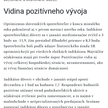
Vidina pozitívneho vývoja
Optimizmus slovenských spotrebiteľov z konca minulého
roka pokračoval aj v prvom mesiaci nového roka. Indikátor
spotrebiteľskej dôvery sa v januári medzimesačne zvýšil o 3
body na -11,9, čím presiahol dlhodobý priemer o 8,3 bodu.
Spotrebitelia boli podľa údajov Štatistického úradu SR
optimistickejší pri všetkých zložkách indikátora. Najväčšie
očakávania majú pri tvorbe úspor. Pozitívnejšie vidia aj
vývoj celkovej hospodárskej situácie, nezamestnanosti, ako
aj vývoj finančnej situácie domácností.
Indikátor dôvery v obchode v januári stúpol oproti
decembru o 1 bod na hodnotu 7,7. Respondenti hodnotili
pozitívne súčasný trend podnikateľských aktivít a
očakávajú zvýšenie počtu zamestnancov, a to najmä v
maloobchode v nešpecializovaných predajniach. Sezónne
upravený indikátor dôvery v stavebníctve v januári