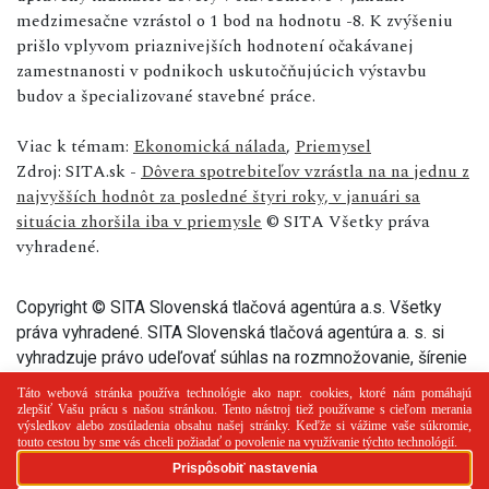
medzimesačne vzrástol o 1 bod na hodnotu -8. K zvýšeniu
prišlo vplyvom priaznivejších hodnotení očakávanej
zamestnanosti v podnikoch uskutočňujúcich výstavbu
budov a špecializované stavebné práce.
Viac k témam:
Ekonomická nálada
,
Priemysel
Zdroj: SITA.sk -
Dôvera spotrebiteľov vzrástla na na jednu z
najvyšších hodnôt za posledné štyri roky, v januári sa
situácia zhoršila iba v priemysle
© SITA Všetky práva
vyhradené.
Copyright © SITA Slovenská tlačová agentúra a.s. Všetky
práva vyhradené. SITA Slovenská tlačová agentúra a. s. si
vyhradzuje právo udeľovať súhlas na rozmnožovanie, šírenie
a na verejný prenos tohto článku a jeho častí.