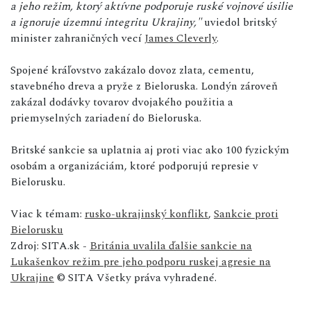
a jeho režim, ktorý aktívne podporuje ruské vojnové úsilie
a ignoruje územnú integritu Ukrajiny,"
uviedol britský
minister zahraničných vecí
James Cleverly
.
Spojené kráľovstvo zakázalo dovoz zlata, cementu,
stavebného dreva a pryže z Bieloruska. Londýn zároveň
zakázal dodávky tovarov dvojakého použitia a
priemyselných zariadení do Bieloruska.
Britské sankcie sa uplatnia aj proti viac ako 100 fyzickým
osobám a organizáciám, ktoré podporujú represie v
Bielorusku.
Viac k témam:
rusko-ukrajinský konflikt
,
Sankcie proti
Bielorusku
Zdroj: SITA.sk -
Británia uvalila ďalšie sankcie na
Lukašenkov režim pre jeho podporu ruskej agresie na
Ukrajine
© SITA Všetky práva vyhradené.