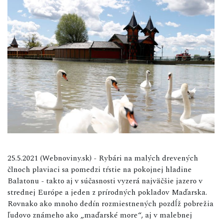
25.5.2021 (Webnoviny.sk) - Rybári na malých drevených
člnoch plaviaci sa pomedzi tŕstie na pokojnej hladine
Balatonu - takto aj v súčasnosti vyzerá najväčšie jazero v
strednej Európe a jeden z prírodných pokladov Maďarska.
Rovnako ako mnoho dedín rozmiestnených pozdĺž pobrežia
ľudovo známeho ako „maďarské more“, aj v malebnej