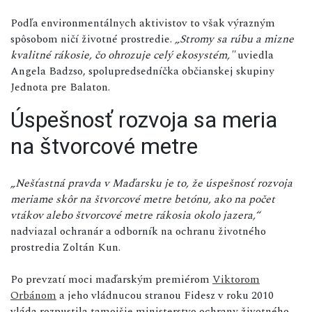
Podľa environmentálnych aktivistov to však výrazným
spôsobom ničí životné prostredie.
„Stromy sa rúbu a mizne
kvalitné rákosie, čo ohrozuje celý ekosystém,"
uviedla
Angela Badzso, spolupredsedníčka občianskej skupiny
Jednota pre Balaton.
Úspešnosť rozvoja sa meria
na štvorcové metre
„Nešťastná pravda v Maďarsku je to, že úspešnosť rozvoja
meriame skôr na štvorcové metre betónu, ako na počet
vtákov alebo štvorcové metre rákosia okolo jazera,“
nadviazal ochranár a odborník na ochranu životného
prostredia Zoltán Kun.
Po prevzatí moci maďarským premiérom
Viktorom
Orbánom
a jeho vládnucou stranou Fidesz v roku 2010
vláda rozpustila tamojšie ministerstvo ochrany životného