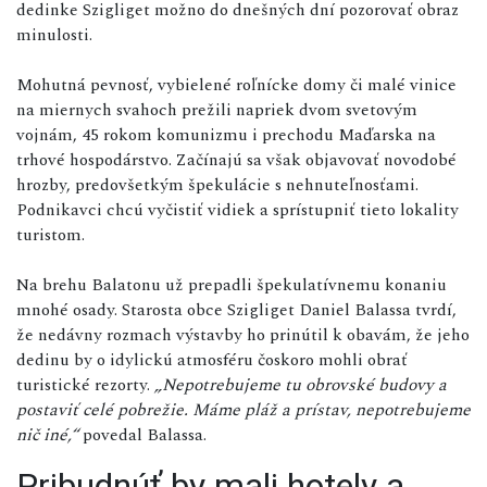
dedinke Szigliget možno do dnešných dní pozorovať obraz
minulosti.
Mohutná pevnosť, vybielené roľnícke domy či malé vinice
na miernych svahoch prežili napriek dvom svetovým
vojnám, 45 rokom komunizmu i prechodu Maďarska na
trhové hospodárstvo. Začínajú sa však objavovať novodobé
hrozby, predovšetkým špekulácie s nehnuteľnosťami.
Podnikavci chcú vyčistiť vidiek a sprístupniť tieto lokality
turistom.
Na brehu Balatonu už prepadli špekulatívnemu konaniu
mnohé osady. Starosta obce Szigliget Daniel Balassa tvrdí,
že nedávny rozmach výstavby ho prinútil k obavám, že jeho
dedinu by o idylickú atmosféru čoskoro mohli obrať
turistické rezorty.
„Nepotrebujeme tu obrovské budovy a
postaviť celé pobrežie. Máme pláž a prístav, nepotrebujeme
nič iné,“
povedal Balassa.
Pribudnúť by mali hotely a