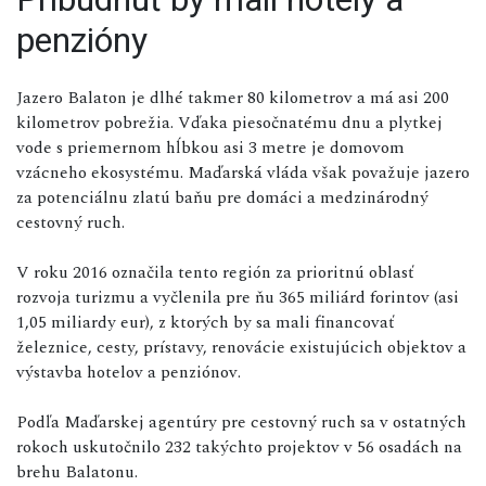
penzióny
Jazero Balaton je dlhé takmer 80 kilometrov a má asi 200
kilometrov pobrežia. Vďaka piesočnatému dnu a plytkej
vode s priemernom hĺbkou asi 3 metre je domovom
vzácneho ekosystému. Maďarská vláda však považuje jazero
za potenciálnu zlatú baňu pre domáci a medzinárodný
cestovný ruch.
V roku 2016 označila tento región za prioritnú oblasť
rozvoja turizmu a vyčlenila pre ňu 365 miliárd forintov (asi
1,05 miliardy eur), z ktorých by sa mali financovať
železnice, cesty, prístavy, renovácie existujúcich objektov a
výstavba hotelov a penziónov.
Podľa Maďarskej agentúry pre cestovný ruch sa v ostatných
rokoch uskutočnilo 232 takýchto projektov v 56 osadách na
brehu Balatonu.