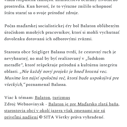
prostredia. Kun hovorí, že to výrazne znížilo schopnosť
štátu starať sa o svoje prírodné zdroje.
Počas maďarskej socialistickej éry bol Balaton obľúbeným
útočiskom mnohých pracovníkov, ktorí si mohli vychutnať
dovolenku dotovanú ich odborovými zväzmi.
Starosta obce Szigliget Balassa tvrdí, že cestovný ruch je
nevyhnutný, no mal by byť realizovaný v „ľudskom
meradle“, ktoré rešpektuje prírodnú a kultúrnu integritu
oblasti.
„Nie každý nový projekt je hneď hrozná vec.
Musíme len nájsť spoločnú reč, ktorá bude uspokojivá pre
všetkých,“
poznamenal Balassa.
Viac k témam:
Balaton
,
turizmus
Zdroj: Webnoviny.sk -
Balaton je pre Maďarsko zlatá baňa,
starostovia obcí v okolí jazera však zmenami nie sú
priveľmi nadšení
© SITA Všetky práva vyhradené.