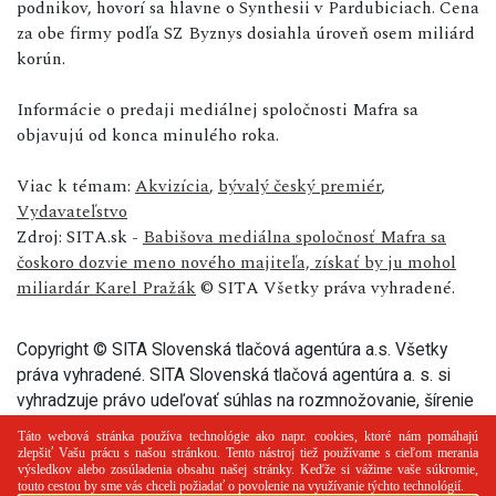
podnikov, hovorí sa hlavne o Synthesii v Pardubiciach. Cena
za obe firmy podľa SZ Byznys dosiahla úroveň osem miliárd
korún.
Informácie o predaji mediálnej spoločnosti Mafra sa
objavujú od konca minulého roka.
Viac k témam:
Akvizícia
,
bývalý český premiér
,
Vydavateľstvo
Zdroj: SITA.sk -
Babišova mediálna spoločnosť Mafra sa
čoskoro dozvie meno nového majiteľa, získať by ju mohol
miliardár Karel Pražák
© SITA Všetky práva vyhradené.
Copyright © SITA Slovenská tlačová agentúra a.s. Všetky
práva vyhradené. SITA Slovenská tlačová agentúra a. s. si
vyhradzuje právo udeľovať súhlas na rozmnožovanie, šírenie
a na verejný prenos tohto článku a jeho častí.