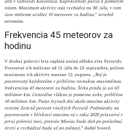
alfa v súhvezdí Kozorožca. Kaprikornidy patria k pomalým
rojom. Maximum aktivity roja vychádza na 30. júla, v tom
čase môžeme uvidieť 10 meteorov za hodinu,
“ uviedol
astronóm.
Frekvencia 45 meteorov za
hodinu
V druhej polovici leta zaplnia nočnú oblohu ešte Perzeidy.
Pozorovať ich môžeme od 15. júla do 23. septembra, pričom
maximum ich aktivity nastane 12. augusta. „
Roj je
pozorovaný každoročne s približne rovnakou maximálnou
frekvenciou 45 meteorov za hodinu. Šírka prúdu je asi 65
miliónov km. Centrálne vlákno je pomerne úzke, približne
10 miliónov km. Počas štyroch dní okolo maxima aktivity
stretne Zem 62 percent všetkých Perzeíd. Podmienky na
pozorovanie v blízkosti maxima sú v roku 2020 priaznivé v
prvej polovici noci, pretože Mesiac bude deň po poslednej
štvrti a vychádzať bude až po polnoci,
“ dodal Svoreň.