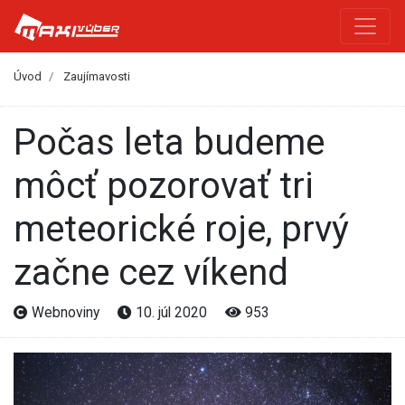
Úvod
Zaujímavosti
Počas leta budeme
môcť pozorovať tri
meteorické roje, prvý
začne cez víkend
Webnoviny
10. júl 2020
953