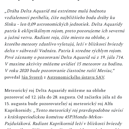
„
Dráha Delta Aquaríd má extrémne malú hodnotu
vzdialenosti perihélia, čiže najbližšieho bodu dráhy ku
Slnku - len 0,09 astronomických jednotiek. Delta Aquaridy
patria k ekliptikálnym rojom, preto pozorujeme ich severnú
a južnú vetvu. Radiant roja, čiže miesto na oblohe, z
ktorého meteory zdanlivo vyletujú, leží v blízkosti hviezdy
delta v súhvezdí Vodnára. Patria k stredne rýchlym rojom.
Prvé záznamy o pozorovaní Delta Aquaríd sú z 19. júla 714.
V maxime aktivity môžeme uvidieť 15 meteorov za hodinu.
V roku 2020 bude pozorovanie čiastočne rušiť Mesiac,
“
povedal
Ján Svoreň
z
Astronomického ústavu SAV
.
Meteorický roj Delta Aquaridy môžeme na oblohe
pozorovať od 12. júla do 28. augusta. Od začiatku júla až do
15. augusta bude pozorovateľný aj meteorický roj Alfa
Kaprikornidy. „
Tento meteorický roj pravdepodobne súvisí
s krátkoperiodickou kométou 45P/Honda-Mrkos-
Pajdušáková. Radiant Kaprikorníd leží v blízkosti hviezdy