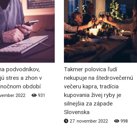
na podvodníkov,
Takmer polovica ľudí
jú stres a zhon v
nekupuje na štedrovečernú
anočnom období
večeru kapra, tradícia
kupovania živej ryby je
ovember 2022
931
silnejšia za západe
Slovenska
27. november 2022
998