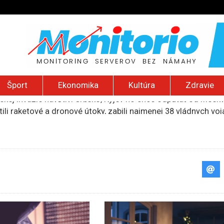
Šport
Ekonomika
Kultúra
Zdravie
ili raketové a dronové útoky, zabili najmenej 38 vládnych vo
 2026): Protest zdravotníkov, ruský letecký útok, hirošimský
e „zhasne celý Perzský záliv“, pripravil zoznam cieľov
ku francúzskej RT, jej vyhostenie z krajiny nazvala „prenasle
uskej invázie navštívi Srbsko, Kyjev ho chce odpútať od Mosk