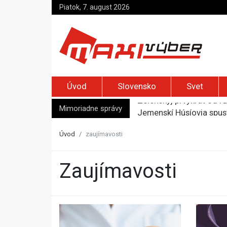
Piatok, 7. august 2026
Úvod
Slovensko
Svet
Mimoriadne správy
Jemenskí Húsíovia spust
Top foto dňa (6. august
Irán pohrozil susedom, ž
Úvod
zaujímavosti
Moskva bráni bývalú šéf
Zelenskyj prvýkrát od r
zaujímavosti