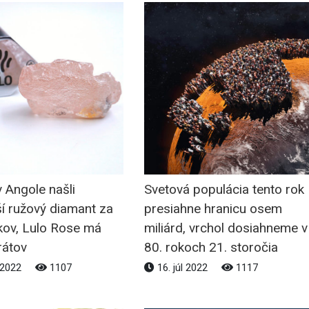
v Angole našli
Svetová populácia tento rok
í ružový diamant za
presiahne hranicu osem
kov, Lulo Rose má
miliárd, vrchol dosiahneme v
rátov
80. rokoch 21. storočia
l 2022
1107
16. júl 2022
1117