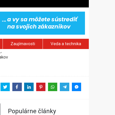
Zaujímavosti
Veda a technika
jakov
 pamätník a záchrana psov z lesných požiarov
dovaním“
vy
Populárne články