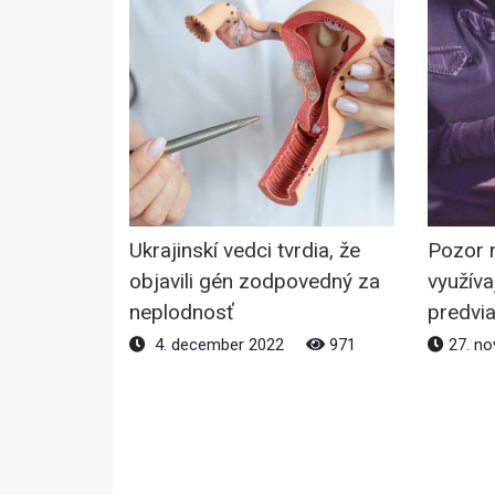
Ukrajinskí vedci tvrdia, že
Pozor 
objavili gén zodpovedný za
využíva
neplodnosť
predvi
4. december 2022
971
27. n