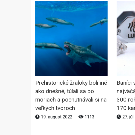
Prehistorické žraloky boli iné
Baníci 
ako dnešné, túlali sa po
najväčš
moriach a pochutnávali si na
300 ro
veľkých tvoroch
170 ka
19. august 2022
1113
27. jú