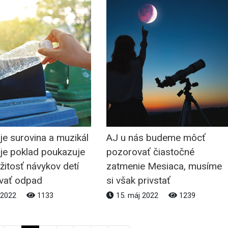
e surovina a muzikál
AJ u nás budeme môcť
je poklad poukazuje
pozorovať čiastočné
žitosť návykov detí
zatmenie Mesiaca, musíme
vať odpad
si však privstať
 2022
1133
15. máj 2022
1239