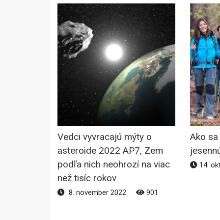
Vedci vyvracajú mýty o
Ako sa 
asteroide 2022 AP7, Zem
jesennú
podľa nich neohrozí na viac
14. ok
než tisíc rokov
8. november 2022
901