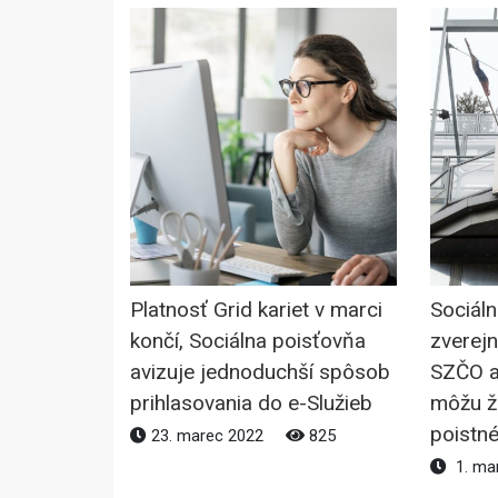
Platnosť Grid kariet v marci
Sociál
končí, Sociálna poisťovňa
zverejn
avizuje jednoduchší spôsob
SZČO a
prihlasovania do e-Služieb
môžu ž
poistn
23. marec 2022
825
1. ma