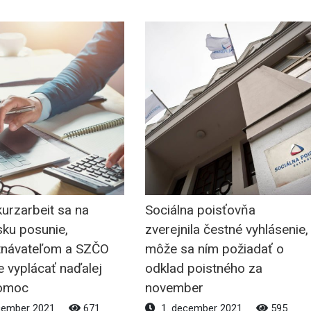
kurzarbeit sa na
Sociálna poisťovňa
sku posunie,
zverejnila čestné vyhlásenie,
návateľom a SZČO
môže sa ním požiadať o
 vyplácať naďalej
odklad poistného za
pomoc
november
cember 2021
671
1. december 2021
595