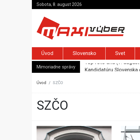
Sobota, 8. august 2026
Úvod
Slovensko
Svet
Mimoriadne správy
Kandidatúru Slovenska 
Je Európa naozaj v ohr
Pápež Lev XIV. sa vo Fr
Úvod
SZČO
Kyjev žiada EÚ o 220 mi
Top foto dňa (7. august 
SZČO