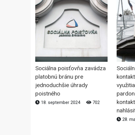
Sociálna poisťovňa zavádza
Sociál
platobnú bránu pre
kontak
jednoduchšie úhrady
využiti
poistného
pardon
kontak
18. september 2024
702
nahlási
28. m