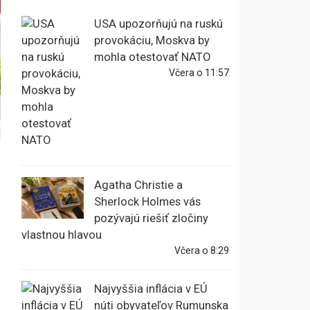
USA upozorňujú na ruskú
provokáciu, Moskva by
mohla otestovať NATO
Včera o 11:57
Agatha Christie a
Sherlock Holmes vás
pozývajú riešiť zločiny
vlastnou hlavou
Včera o 8:29
Najvyššia inflácia v EÚ
núti obyvateľov Rumunska