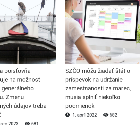
na poisťovňa
SZČO môžu žiadať štát o
tuje na možnosť
príspevok na udržanie
a generálneho
zamestnanosti za marec,
u. Zmenu
musia splniť niekoľko
tných údajov treba
podmienok
ť
1. apríl 2022
682
arec 2023
681