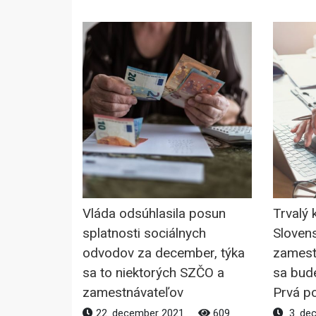
Vláda odsúhlasila posun
Trvalý 
splatnosti sociálnych
Sloven
odvodov za december, týka
zamest
sa to niektorých SZČO a
sa bude
zamestnávateľov
Prvá 
22. december 2021
609
3. de