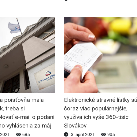
na poisťovňa mala
Elektronické stravné lístky s
, treba si
čoraz viac populárnejšie,
lovať e-mail o podaní
využíva ich vyše 360-tisíc
ho vyhlásenia za máj
Slovákov
 2021
685
3. apríl 2021
905