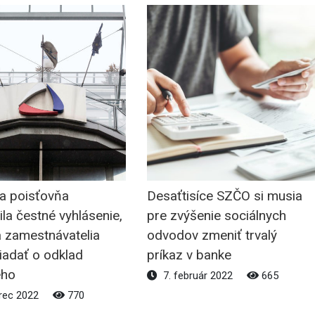
na poisťovňa
Desaťtisíce SZČO si musia
ila čestné vyhlásenie,
pre zvýšenie sociálnych
 zamestnávatelia
odvodov zmeniť trvalý
iadať o odklad
príkaz v banke
ého
7. február 2022
665
rec 2022
770