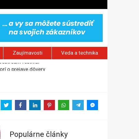
Zaujímavosti
Veda a technika
rí o prejave dôvery
om Rusku – ROZHOVOR
stavov
ovestream festival
Populárne články