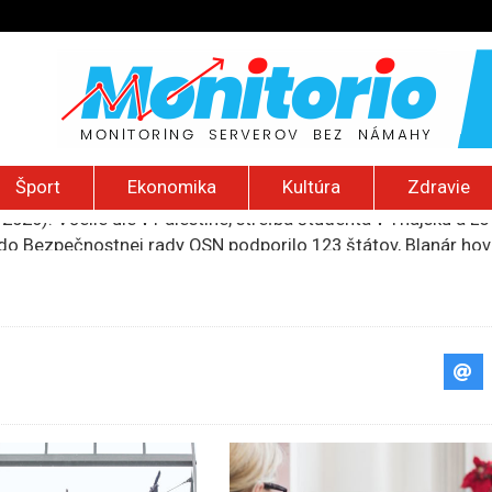
Šport
Ekonomika
Kultúra
Zdravie
do Bezpečnostnej rady OSN podporilo 123 štátov, Blanár hovo
ození? Pravda o kriminalite, islame a mýte o konzervatívn
ancúzsku stretne s obeťami sexuálneho zneužívania kňazmi
liónov eur na pomoc farmárom, ktorých postihla blokáda prí
2026): Včelie úle v Palestíne, streľba študenta v Thajsku a L