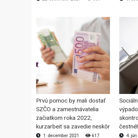
Prvú pomoc by mali dostať
Sociál
SZČO a zamestnávatelia
výpadok
začiatkom roka 2022,
skontro
kurzarbeit sa zavedie neskôr
čestné
1. december 2021
617
4. jún