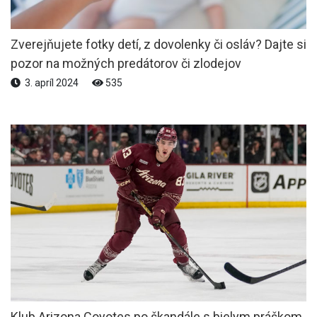
Zverejňujete fotky detí, z dovolenky či osláv? Dajte si
pozor na možných predátorov či zlodejov
3. apríl 2024
535
Klub Arizona Coyotes po škandále s bielym práškom