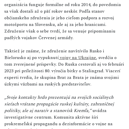
organizácia funguje formálne od roku 2014, do povedomia
sa však dostali až o päť rokov neskôr. Podľa stanov
občianskeho združenia je jeho cieľom podpora a rozvoj
motošportu na Slovensku, ale aj za jeho hranicami.
Združenie však o sebe tvrdí, že sa venuje pripomínaniu
padlých vojakov Červenej armády.
Taktiež je známe, že združenie navštívilo Rusko i
Bielorusko aj po vypuknutí
vojny na Ukrajine
, svedčia o
tom zverejnené príspevky. Do Ruska cestovali aj vo februári
2023 pri príležitosti 80. výročia bitky o Stalingrad. Viacerí
experti tvrdia, že skupina Brat za Brata je známa svojimi
úzkymi väzbami na ruských predstaviteľov.
„Svoje kontakty hrdo prezentujú na svojich sociálnych
sieťach vrátane propagácie ruskej kultúry, zahraničnej
politiky, ale aj naratív a stanovísk Kremľa,“
uvádza
investigatívne centrum. Komunita aktívne šíri
prokremeľskú propagandu a dezinformácie o vojne na