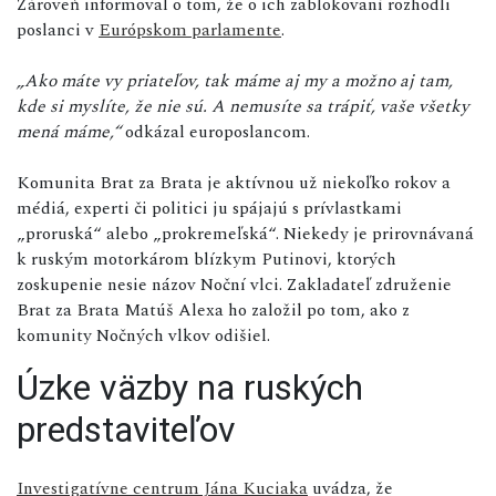
Zároveň informoval o tom, že o ich zablokovaní rozhodli
poslanci v
Európskom parlamente
.
„Ako máte vy priateľov, tak máme aj my a možno aj tam,
kde si myslíte, že nie sú. A nemusíte sa trápiť, vaše všetky
mená máme,“
odkázal europoslancom.
Komunita Brat za Brata je aktívnou už niekoľko rokov a
médiá, experti či politici ju spájajú s prívlastkami
„proruská“ alebo „prokremeľská“. Niekedy je prirovnávaná
k ruským motorkárom blízkym Putinovi, ktorých
zoskupenie nesie názov Noční vlci. Zakladateľ združenie
Brat za Brata Matúš Alexa ho založil po tom, ako z
komunity Nočných vlkov odišiel.
Úzke väzby na ruských
predstaviteľov
Investigatívne centrum Jána Kuciaka
uvádza, že