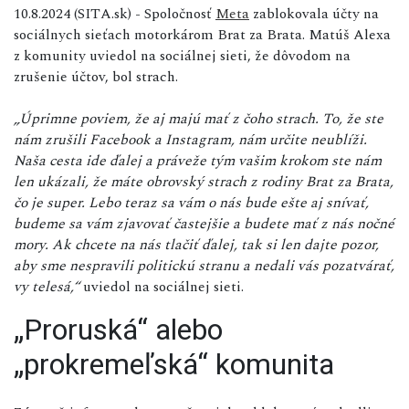
10.8.2024 (SITA.sk) - Spoločnosť
Meta
zablokovala účty na
sociálnych sieťach motorkárom Brat za Brata. Matúš Alexa
z komunity uviedol na sociálnej sieti, že dôvodom na
zrušenie účtov, bol strach.
„Úprimne poviem, že aj majú mať z čoho strach. To, že ste
nám zrušili Facebook a Instagram, nám určite neublíži.
Naša cesta ide ďalej a práveže tým vašim krokom ste nám
len ukázali, že máte obrovský strach z rodiny Brat za Brata,
čo je super. Lebo teraz sa vám o nás bude ešte aj snívať,
budeme sa vám zjavovať častejšie a budete mať z nás nočné
mory. Ak chcete na nás tlačiť ďalej, tak si len dajte pozor,
aby sme nespravili politickú stranu a nedali vás pozatvárať,
vy telesá,“
uviedol na sociálnej sieti.
„Proruská“ alebo
„prokremeľská“ komunita