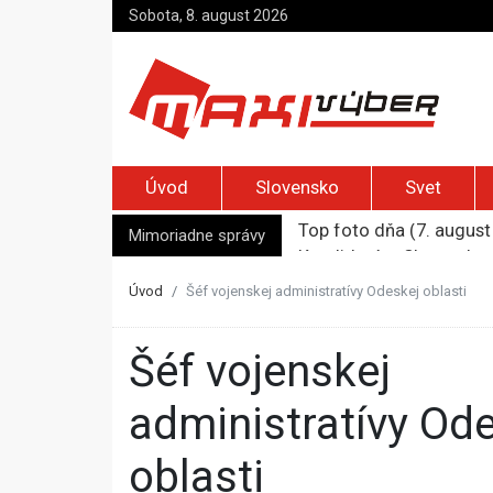
Sobota, 8. august 2026
Úvod
Slovensko
Svet
Mimoriadne správy
Kandidatúru Slovenska 
Je Európa naozaj v ohr
Pápež Lev XIV. sa vo Fr
Úvod
Šéf vojenskej administratívy Odeskej oblasti
Kyjev žiada EÚ o 220 mi
Top foto dňa (7. august 
Šéf vojenskej
administratívy Od
oblasti