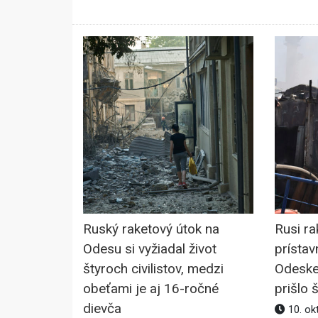
Ruský raketový útok na
Rusi ra
Odesu si vyžiadal život
prístav
štyroch civilistov, medzi
Odeskej
obeťami je aj 16-ročné
prišlo š
dievča
10. ok