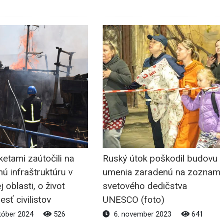
ketami zaútočili na
Ruský útok poškodil budovu
nú infraštruktúru v
umenia zaradenú na zozna
 oblasti, o život
svetového dedičstva
esť civilistov
UNESCO (foto)
tóber 2024
526
6. november 2023
641