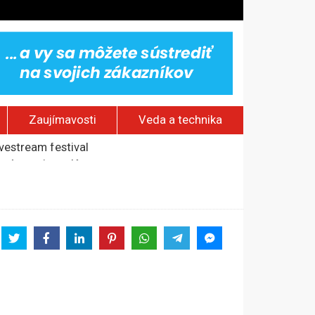
Zaujímavosti
Veda a technika
rí o prejave dôvery
om Rusku – ROZHOVOR
stavov
ovestream festival