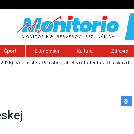
Šport
Ekonomika
Kultúra
Zdravie
do Bezpečnostnej rady OSN podporilo 123 štátov, Blanár hovo
ození? Pravda o kriminalite, islame a mýte o konzervatívn
ancúzsku stretne s obeťami sexuálneho zneužívania kňazmi
liónov eur na pomoc farmárom, ktorých postihla blokáda prí
2026): Včelie úle v Palestíne, streľba študenta v Thajsku a L
eskej