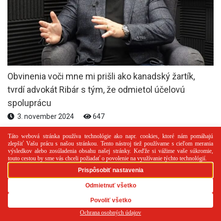
Obvinenia voči mne mi prišli ako kanadský žartík,
tvrdí advokát Ribár s tým, že odmietol účelovú
spoluprácu
3. november 2024
647
PR článok
Reklama
Spolupráca
Kontakt
Zásady
používania cookies
RSS